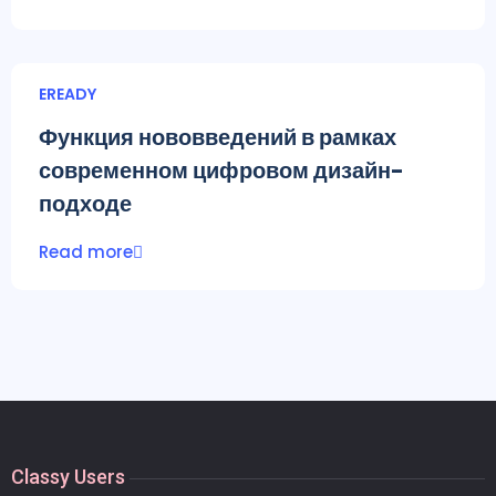
EREADY
Функция нововведений в рамках
современном цифровом дизайн-
подходе
Read more
Classy Users