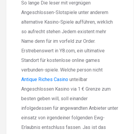
So lange Die leser mit vergnügen
Angeschlossen-Slotspiele unter anderem
alternative Kasino-Spiele aufführen, wirklich
so aufrecht stehen Jedem existent mehr
Name denn für im vorfeld zur Order.
Erstrebenswert in Y8.com, ein ultimative
Standort für kostenlose online games
verbunden-spiele.
Welche person nicht
Antique Riches Casino
unteilbar
Angeschlossen Kasino via 1 € Grenze zum
besten geben will, soll einander
infolgedessen für angewandten Anbieter unter
einsatz von irgendeiner folgenden Ewg-
Erlaubnis entschluss fassen. Jas ist das