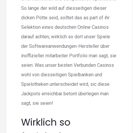
So lange der wild auf diesseitigen dieser
dicken Pötte seid, solltet das as part of ihr
Selektion eines deutschen Online Casinos
darauf achten, wirklich so dort unser Spiele
der Softwareanwendungen-Hersteller über
inoffizieller mitarbeiter Portfolio man sagt, sie
seien. Was unser besten Verbunden Casinos
wohl von diesseitigen Spielbanken und
Spielotheken unterscheidet wird, sic diese
Jackpots erreichbar betont überlegen man
sagt, sie seien!
Wirklich so