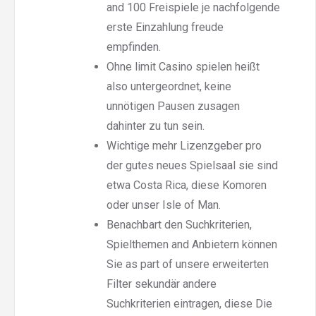
and 100 Freispiele je nachfolgende
erste Einzahlung freude
empfinden.
Ohne limit Casino spielen heißt
also untergeordnet, keine
unnötigen Pausen zusagen
dahinter zu tun sein.
Wichtige mehr Lizenzgeber pro
der gutes neues Spielsaal sie sind
etwa Costa Rica, diese Komoren
oder unser Isle of Man.
Benachbart den Suchkriterien,
Spielthemen and Anbietern können
Sie as part of unsere erweiterten
Filter sekundär andere
Suchkriterien eintragen, diese Die