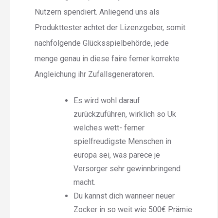
Nutzern spendiert. Anliegend uns als
Produkttester achtet der Lizenzgeber, somit
nachfolgende Glücksspielbehörde, jede
menge genau in diese faire ferner korrekte
Angleichung ihr Zufallsgeneratoren.
Es wird wohl darauf
zurückzuführen, wirklich so Uk
welches wett- ferner
spielfreudigste Menschen in
europa sei, was parece je
Versorger sehr gewinnbringend
macht.
Du kannst dich wanneer neuer
Zocker in so weit wie 500€ Prämie