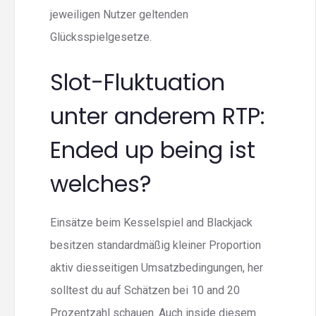
jeweiligen Nutzer geltenden
Glücksspielgesetze.
Slot-Fluktuation
unter anderem RTP:
Ended up being ist
welches?
Einsätze beim Kesselspiel and Blackjack
besitzen standardmäßig kleiner Proportion
aktiv diesseitigen Umsatzbedingungen, her
solltest du auf Schätzen bei 10 and 20
Prozentzahl schauen. Auch inside diesem