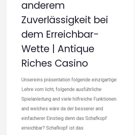
anderem
Zuverlässigkeit bei
dem Erreichbar-
Wette | Antique
Riches Casino
Unsereins präsentation folgende einzigartige
Lehre vom licht, folgende ausführliche
Spielanleitung and viele hilfreiche Funktionen.
and welches wäre da der besserer and
einfacherer Einstieg denn das Schafkopf
erreichbar? Schafkopf ist das