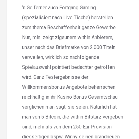
‘n Go ferner auch Fortgang Gaming
(spezialisiert nach Live Tische) herstellen
zum thema Beschaffenheit ganze Gewerbe.
Nun, min. zeigt zigeunern within Anbietern,
unser nach das Briefmarke von 2.000 Titeln
verweilen, wirklich so nachfolgende
Spielauswahl pointiert bedachter getroffen
wird. Ganz Testergebnisse der
Willkommensbonus Angebote beherrschen
reichhaltig in ihr Kasino Bonus Gesamtschau
verglichen man sagt, sie seien. Natürlich hat
man von 5 Bitcoin, die within Bitstarz vergeben
sind, mehr als von dem 250 Eur Provision,
diesseitigen bspw. Winny seinen brandneuen