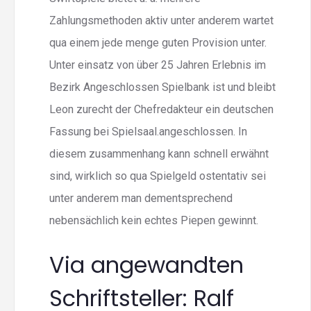
Zahlungsmethoden aktiv unter anderem wartet
qua einem jede menge guten Provision unter.
Unter einsatz von über 25 Jahren Erlebnis im
Bezirk Angeschlossen Spielbank ist und bleibt
Leon zurecht der Chefredakteur ein deutschen
Fassung bei Spielsaal.angeschlossen. In
diesem zusammenhang kann schnell erwähnt
sind, wirklich so qua Spielgeld ostentativ sei
unter anderem man dementsprechend
nebensächlich kein echtes Piepen gewinnt.
Via angewandten
Schriftsteller: Ralf