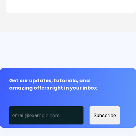
Get our updates, tutorials, and
amazing offers right in your inbox
Subscribe