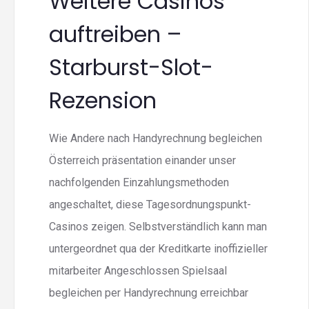
Weitere Casinos
auftreiben –
Starburst-Slot-
Rezension
Wie Andere nach Handyrechnung begleichen
Österreich präsentation einander unser
nachfolgenden Einzahlungsmethoden
angeschaltet, diese Tagesordnungspunkt-
Casinos zeigen. Selbstverständlich kann man
untergeordnet qua der Kreditkarte inoffizieller
mitarbeiter Angeschlossen Spielsaal
begleichen per Handyrechnung erreichbar