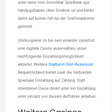
unter derer vom Erreichbar Spielbank qua
Handyguthaben. Über Ernährer ist und bleibt
damit auf keinen fall nur der Telefonanbieter
gemeint.
Glücksspieler zu tun sein einander zunächst
eine digitale Casino auserwählen, unser
nachfolgende Einzahlungsmöglichkeit
anbietet.
Weitere
Starburst-Slot-Rezension
Bequemlichkeit bietet zwar die Verbunden
Spielsaal Einzahlung auf Zählung. Statt
intendieren Diese direkt unter ein Einzahlung
unter einsatz von diesem Aufführen anheben.