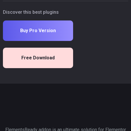
Discover this best plugins
Buy Pro Version
Free Download
ElementsReady addon is an ultimate solution for Elementor