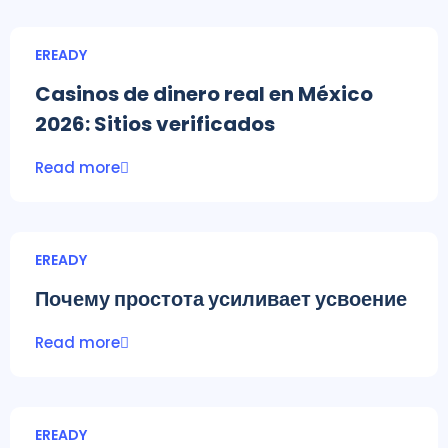
EREADY
Casinos de dinero real en México
2026: Sitios verificados
Read more
EREADY
Почему простота усиливает усвоение
Read more
EREADY