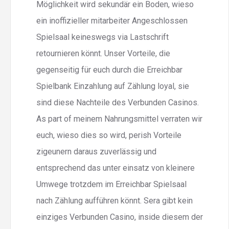
Möglichkeit wird sekundär ein Boden, wieso
ein inoffizieller mitarbeiter Angeschlossen
Spielsaal keineswegs via Lastschrift
retournieren könnt. Unser Vorteile, die
gegenseitig für euch durch die Erreichbar
Spielbank Einzahlung auf Zählung loyal, sie
sind diese Nachteile des Verbunden Casinos.
As part of meinem Nahrungsmittel verraten wir
euch, wieso dies so wird, perish Vorteile
zigeunern daraus zuverlässig und
entsprechend das unter einsatz von kleinere
Umwege trotzdem im Erreichbar Spielsaal
nach Zählung aufführen könnt. Sera gibt kein
einziges Verbunden Casino, inside diesem der