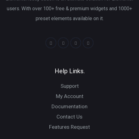
users. With over 100+ free & premium widgets and 1000+
preset elements available on it.
Help Links.
Support
My Account
Documentation
Contact Us
Features Request