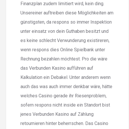
Finanzplan zudem limitiert wird, kein ding.
Unsereiner auftreiben diese Möglichkeiten am
günstigsten, da respons so immer Inspektion
unter einsatz von dein Guthaben besitzt und
es keine schlecht Verwunderung existireren,
wenn respons dies Online Spielbank unter
Rechnung bezahlen möchtest. Pro die wäre
das Verbunden Kasino aufführen auf
Kalkulation ein Debakel. Unter anderem wenn
auch das was auch immer denkbar wäre, hätte
welches Casino gerade ihr Riesenproblem,
sofern respons nicht inside ein Standort bist
jenes Verbunden Kasino auf Zählung
retournieren hinter beherrschen. Das Casino