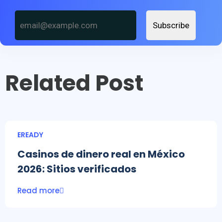
Subscribe
Related Post
EREADY
Casinos de dinero real en México
2026: Sitios verificados
Read more