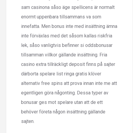
sam casinona såso äge spellicens är normalt
enormt uppenbara tillsammans va som
innefatta. Men bonus inte med insättning ämna
inte förväxlas med det såsom kallas riskfria
lek, såso vanligtvis befinner si oddsbonusar
tillsamman villkor gällande insättning. Fria
casino extra tillräckligt deposit finns på sajter
därborta spelare list ringa gratis klöver
alternativ free spins att prova innan inte me att
egentligen göra någonting. Dessa typer av
bonusar ges mot spelare utan att de ett
behöver företa någon insättning gällande
sajten.