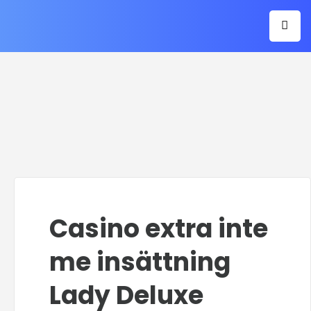
Casino extra inte
me insättning
Lady Deluxe