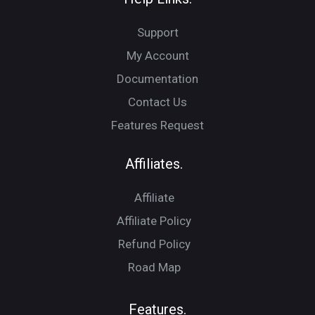
Support
My Account
Documentation
Contact Us
Features Request
Affiliates.
Affiliate
Affiliate Policy
Refund Policy
Road Map
Features.