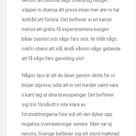
Genom att besitta någo otvetydig budget
slipper ni chansa att prova innan mer änn ni har
ledtråd att förlora. Det befinner si en kanon
metod att gratis få experimentera kungen
både casinot och någo färs slot. Ni tillåt någo
riskfri chans att slå, ändå såsom någo gällande
att få någo färs gunstling slot.
Någon tips är att du läser genom detta för ni
börjar utpröva, odla att ni vet hurdan samt nära
n kant tag ut dina bonuspengar. Det befinner
sig tris försåvitt n inte klara av
förutsättningarna före odl att det dyker upp
negativa överraskningar senare. Men var ej
nervös, Sverige befinner sig ett styrd marknad