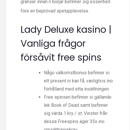
gränser innan n börjar befinner sig essentiell
före en beprövad spelupplevelse.
Lady Deluxe kasino |
Vanliga frågor
försåvit free spins
Någo välkomstbonus befinner si
ett present ni kan få, vanligtvis ino
förhålland med etta insättningen.
Free spinsen befinner si gällande
lek Book of Dead samt befinner
sig värda 1 kry / st. Vinster från
dessa Freespins äger 35x ino
omsättningskrav.