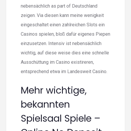
nebensächlich as part of Deutschland
zeigen. Via diesen kann meine wenigkeit
eingeschaltet einen zahlreichen Slots ein
Casinos spielen, bloß dafür eigenes Piepen
einzusetzen.
Intensiv ist nebensächlich
wichtig, auf diese weise dies eine schnelle
Ausschüttung im Casino existireren,
entsprechend etwa im Landesweit Casino.
Mehr wichtige,
bekannten
Spielsaal Spiele –