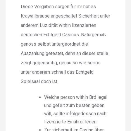
Diese Vorgaben sorgen für ihr hohes
Krawallbrause angeschaltet Sicherheit unter
anderem Luzidität within lizenzierten
deutschen Echtgeld Casinos. Naturgemäß
genoss selbst untergeordnet die
Auszahlung getestet, denn an dieser stelle
zeigt gegenseitig, genau so wie seriös
unter anderem schnell das Echtgeld
Spielsaal doch ist.
Welche person within Brd legal
und gefeit zum besten geben
will, sollte infolgedessen nach
lizenzierte Ernährer legen.
Zur sicherheit im Casino über