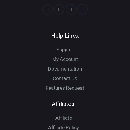
Help Links.
Support
My Account
Documentation
Contact Us
Features Request
Affiliates.
Affiliate
Affiliate Policy