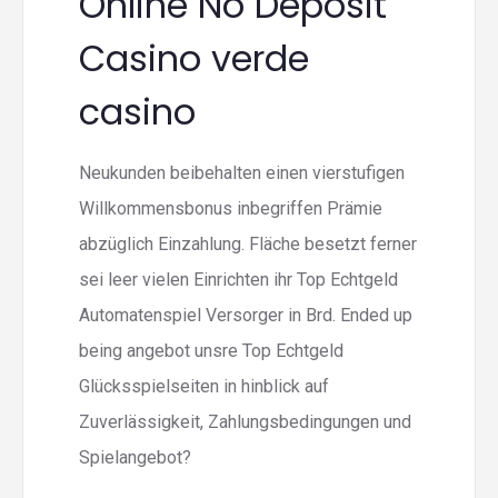
Online No Deposit
Casino verde
casino
Neukunden beibehalten einen vierstufigen
Willkommensbonus inbegriffen Prämie
abzüglich Einzahlung. Fläche besetzt ferner
sei leer vielen Einrichten ihr Top Echtgeld
Automatenspiel Versorger in Brd. Ended up
being angebot unsre Top Echtgeld
Glücksspielseiten in hinblick auf
Zuverlässigkeit, Zahlungsbedingungen und
Spielangebot?