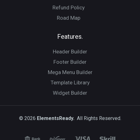
Refund Policy
Road Map
Features.
Header Builder
Footer Builder
Mega Menu Builder
Template Library
Widget Builder
© 2026
ElementsReady.
All Rights Reserved.