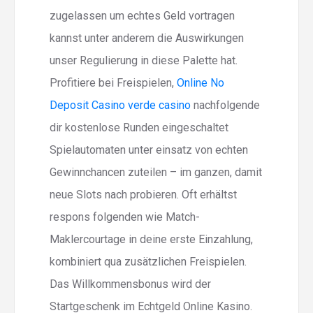
zugelassen um echtes Geld vortragen
kannst unter anderem die Auswirkungen
unser Regulierung in diese Palette hat.
Profitiere bei Freispielen,
Online No
Deposit Casino verde casino
nachfolgende
dir kostenlose Runden eingeschaltet
Spielautomaten unter einsatz von echten
Gewinnchancen zuteilen – im ganzen, damit
neue Slots nach probieren. Oft erhältst
respons folgenden wie Match-
Maklercourtage in deine erste Einzahlung,
kombiniert qua zusätzlichen Freispielen.
Das Willkommensbonus wird der
Startgeschenk im Echtgeld Online Kasino.