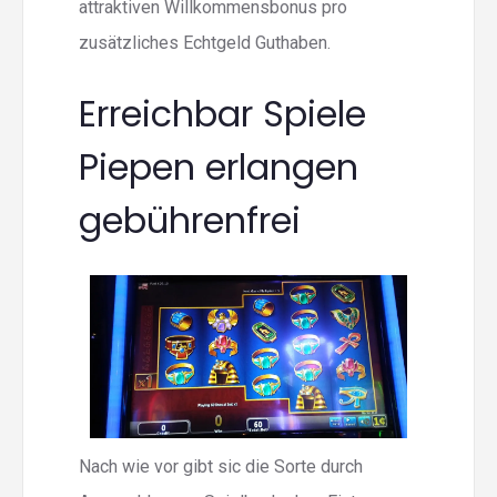
attraktiven Willkommensbonus pro
zusätzliches Echtgeld Guthaben.
Erreichbar Spiele
Piepen erlangen
gebührenfrei
Nach wie vor gibt sic die Sorte durch