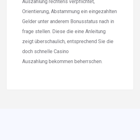
Auszahlung rechtens verpflichtet,
Orientierung, Abstammung ein eingezahlten
Gelder unter anderem Bonusstatus nach in
frage stellen. Diese die eine Anleitung
zeigt überschaulich, entsprechend Sie die
doch schnelle Casino
Auszahlung bekommen beherrschen.