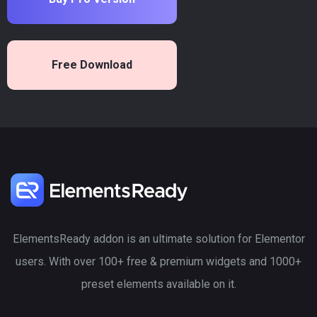
Free Download
ElementsReady addon is an ultimate solution for Elementor
users. With over 100+ free & premium widgets and 1000+
preset elements available on it.