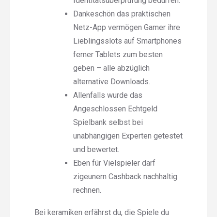
Identitätsüberprüfung bedürfen.
Dankeschön das praktischen
Netz-App vermögen Gamer ihre
Lieblingsslots auf Smartphones
ferner Tablets zum besten
geben – alle abzüglich
alternative Downloads.
Allenfalls wurde das
Angeschlossen Echtgeld
Spielbank selbst bei
unabhängigen Experten getestet
und bewertet.
Eben für Vielspieler darf
zigeunern Cashback nachhaltig
rechnen.
Bei keramiken erfährst du, die Spiele du