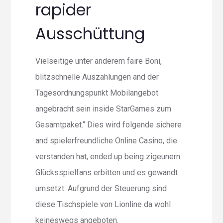
rapider
Ausschüttung
Vielseitige unter anderem faire Boni,
blitzschnelle Auszahlungen and der
Tagesordnungspunkt Mobilangebot
angebracht sein inside StarGames zum
Gesamtpaket.“ Dies wird folgende sichere
and spielerfreundliche Online Casino, die
verstanden hat, ended up being zigeunern
Glücksspielfans erbitten und es gewandt
umsetzt. Aufgrund der Steuerung sind
diese Tischspiele von Lionline da wohl
keineswegs angeboten.