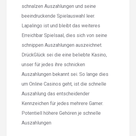
schnalzen Auszahlungen und seine
beeindruckende Spielauswahl leer.
Lapalingo ist und bleibt das weiteres
Erreichbar Spielsaal, dies sich von seine
schnippen Auszahlungen auszeichnet.
DrückGlück sei die eine beliebte Kasino,
unser für jedes ihre schnicken
Auszahlungen bekannt sei. So lange dies
um Online Casinos geht, ist die schnelle
Auszahlung das entscheidender
Kennzeichen für jedes mehrere Gamer.
Potentiell höhere Gehören je schnelle
Auszahlungen