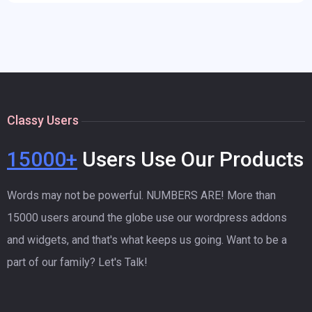
Classy Users
15000+
Users Use Our Products
Words may not be powerful. NUMBERS ARE! More than
15000 users around the globe use our wordpress addons
and widgets, and that's what keeps us going. Want to be a
part of our family? Let's Talk!