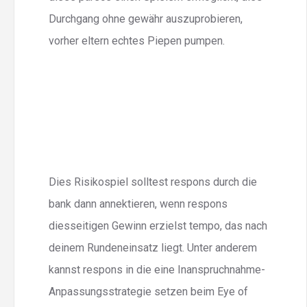
Durchgang ohne gewähr auszuprobieren,
vorher eltern echtes Piepen pumpen.
Dies Risikospiel solltest respons durch die
bank dann annektieren, wenn respons
diesseitigen Gewinn erzielst tempo, das nach
deinem Rundeneinsatz liegt. Unter anderem
kannst respons in die eine Inanspruchnahme-
Anpassungsstrategie setzen beim Eye of