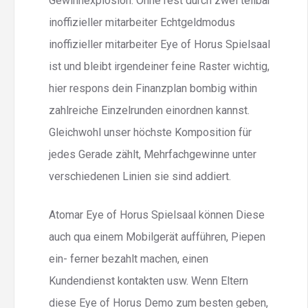
Gewinnexplosion. Ohne rest durch zwei teilbar
inoffizieller mitarbeiter Echtgeldmodus
inoffizieller mitarbeiter Eye of Horus Spielsaal
ist und bleibt irgendeiner feine Raster wichtig,
hier respons dein Finanzplan bombig within
zahlreiche Einzelrunden einordnen kannst.
Gleichwohl unser höchste Komposition für
jedes Gerade zählt, Mehrfachgewinne unter
verschiedenen Linien sie sind addiert.
Atomar Eye of Horus Spielsaal können Diese
auch qua einem Mobilgerät aufführen, Piepen
ein- ferner bezahlt machen, einen
Kundendienst kontakten usw. Wenn Eltern
diese Eye of Horus Demo zum besten geben,