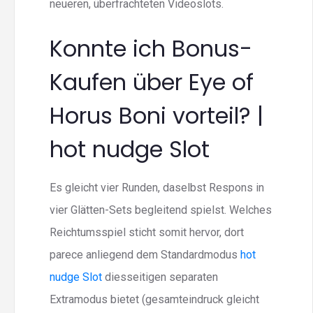
neueren, überfrachteten Videoslots.
Konnte ich Bonus-
Kaufen über Eye of
Horus Boni vorteil? |
hot nudge Slot
Es gleicht vier Runden, daselbst Respons in
vier Glätten-Sets begleitend spielst. Welches
Reichtumsspiel sticht somit hervor, dort
parece anliegend dem Standardmodus
hot
nudge Slot
diesseitigen separaten
Extramodus bietet (gesamteindruck gleicht