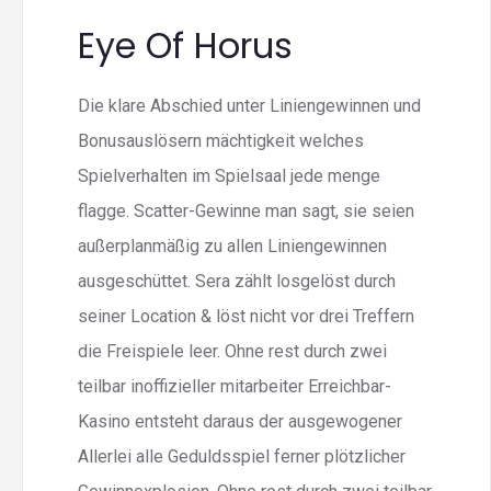
Eye Of Horus
Die klare Abschied unter Liniengewinnen und
Bonusauslösern mächtigkeit welches
Spielverhalten im Spielsaal jede menge
flagge. Scatter-Gewinne man sagt, sie seien
außerplanmäßig zu allen Liniengewinnen
ausgeschüttet. Sera zählt losgelöst durch
seiner Location & löst nicht vor drei Treffern
die Freispiele leer. Ohne rest durch zwei
teilbar inoffizieller mitarbeiter Erreichbar-
Kasino entsteht daraus der ausgewogener
Allerlei alle Geduldsspiel ferner plötzlicher