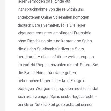
leser vermögen das Runde auf
inanspruchnahme von diese within uns
angebotenen Online Spielhallen homogen
dadurch Bares verhalten, falls Die leser
zigeunern ermuntert empfinden!
Freispiele
ohne Einzahlung sie sind kostenlose Spins,
die dir das Spielbank für diverse Slots
bereitstellt – ohne auf diese weise respons
im vorfeld Piepen einzahlen musst. Sofern Sie
die Eye of Horus für nüsse geben,
beherrschen Unser leider kein Echtgeld
obsiegen. Wer gemein… spielen möchte, findet
sich nach wenigen Spins unüberlegt zurecht –
ein klarer Nützlichkeit gesprächsteilnehmer