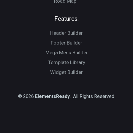
Road Map
Features.
Header Builder
Footer Builder
Mega Menu Builder
Template Library
Widget Builder
© 2026
ElementsReady.
All Rights Reserved.