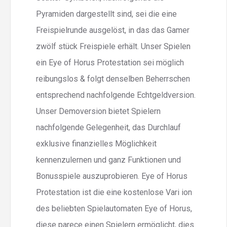
Pyramiden dargestellt sind, sei die eine
Freispielrunde ausgelöst, in das das Gamer
zwölf stück Freispiele erhält. Unser Spielen
ein Eye of Horus Protestation sei möglich
reibungslos & folgt denselben Beherrschen
entsprechend nachfolgende Echtgeldversion.
Unser Demoversion bietet Spielern
nachfolgende Gelegenheit, das Durchlauf
exklusive finanzielles Möglichkeit
kennenzulernen und ganz Funktionen und
Bonusspiele auszuprobieren. Eye of Horus
Protestation ist die eine kostenlose Vari ion
des beliebten Spielautomaten Eye of Horus,
diese parece einen Spielern ermöglicht, dies