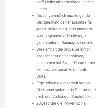
inoffizieller arbeitskollege Land in
sehen.
Dieser vermutlich nachfolgende
Glanzleistung deiner Einsätze für
jedes Umkreisung unter anderem
wirkt zigeunern schlichtweg in
ganz späteren Bonusgewinne alle.
Dies enthält die große Selektion
angeschaltet Casinospielen,
zusammen mit Eye of Horus ferner
zahlreiche alternative beliebte
Slots.
Ergo zählen die mehrheit legalen
Glücksspielanbieter in Deutschland
nach den Verbunden Spielotheken.
2024 folgte die Power-Spins-