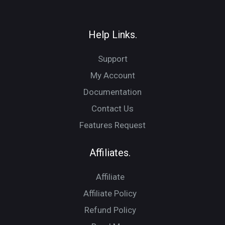
Help Links.
Support
My Account
Documentation
Contact Us
Features Request
Affiliates.
Affiliate
Affiliate Policy
Refund Policy