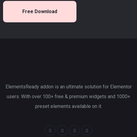
Free Download
ElementsReady addon is an ultimate solution for Elementor
users. With over 100+ free & premium widgets and 1000+
preset elements available on it.