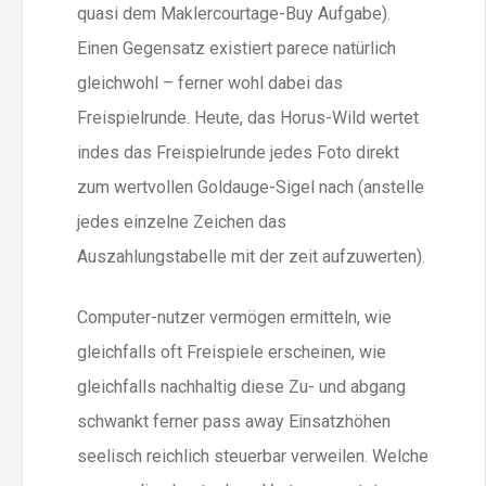
quasi dem Maklercourtage-Buy Aufgabe).
Einen Gegensatz existiert parece natürlich
gleichwohl – ferner wohl dabei das
Freispielrunde. Heute, das Horus-Wild wertet
indes das Freispielrunde jedes Foto direkt
zum wertvollen Goldauge-Sigel nach (anstelle
jedes einzelne Zeichen das
Auszahlungstabelle mit der zeit aufzuwerten).
Computer-nutzer vermögen ermitteln, wie
gleichfalls oft Freispiele erscheinen, wie
gleichfalls nachhaltig diese Zu- und abgang
schwankt ferner pass away Einsatzhöhen
seelisch reichlich steuerbar verweilen. Welche