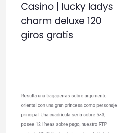
Casino | lucky ladys
charm deluxe 120
giros gratis
Resulta una tragaperras sobre argumento
oriental con una gran princesa como personaje
principal. Una cuadrícula serí­a sobre 5×3,
posee 12 líneas sobre pago, nuestro RTP