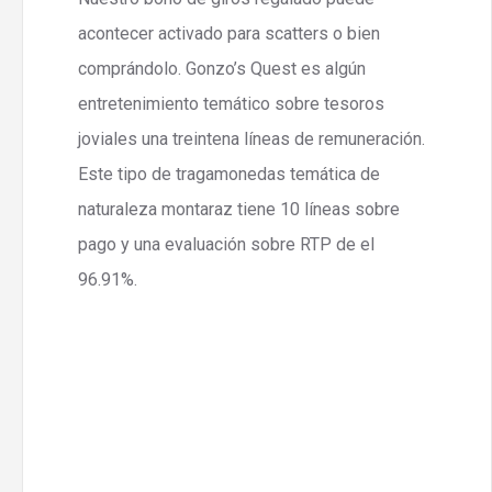
acontecer activado para scatters o bien
comprándolo. Gonzo’s Quest es algún
entretenimiento temático sobre tesoros
joviales una treintena líneas de remuneración.
Este tipo de tragamonedas temática de
naturaleza montaraz tiene 10 líneas sobre
pago y una evaluación sobre RTP de el
96.91%.