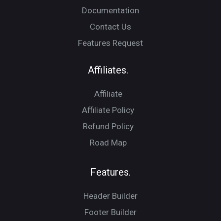
Documentation
Contact Us
Features Request
Affiliates.
Affiliate
Affiliate Policy
Refund Policy
Road Map
Features.
Header Builder
Footer Builder