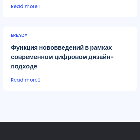
Read more
EREADY
Функция нововведений в рамках
современном цифровом дизайн-
подходе
Read more