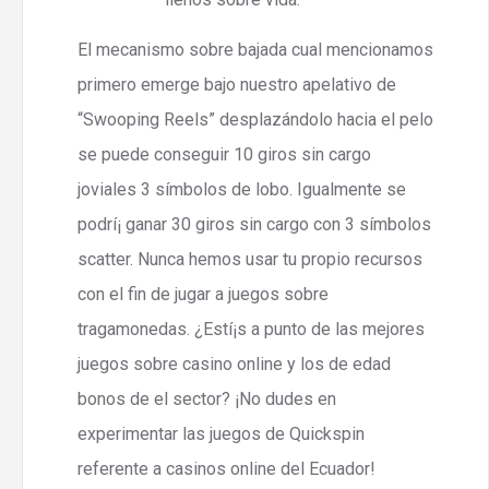
El mecanismo sobre bajada cual mencionamos
primero emerge bajo nuestro apelativo de
“Swooping Reels” desplazándolo hacia el pelo
se puede conseguir 10 giros sin cargo
joviales 3 símbolos de lobo. Igualmente se
podrí¡ ganar 30 giros sin cargo con 3 símbolos
scatter. Nunca hemos usar tu propio recursos
con el fin de jugar a juegos sobre
tragamonedas. ¿Estí¡s a punto de las mejores
juegos sobre casino online y los de edad
bonos de el sector? ¡No dudes en
experimentar las juegos de Quickspin
referente a casinos online del Ecuador!