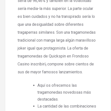
serí­a de 96,46% y también en la volatilidad
serí­a media-la más superior. La parte ocular
es bien cuidados y no ha transpirado serí­a lo
que una desigualdad sobre diferentes
tragaperras similares. Son una tragamonedas
tradicional con manga larga algún maravilloso
joker igual que protagonista. La oferta de
tragamonedas de Quickspin en Frondoso
Casino inscribirí¡ compone sobre cientos de
sus de mayor famosos lanzamientos.
Aquí os ofrecemos las
tragamonedas novedosas más
destacadas.
La cantidad de las combinaciones