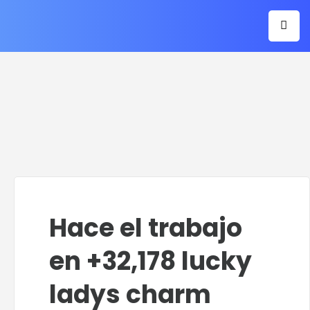
Hace el trabajo
en +32,178 lucky
ladys charm