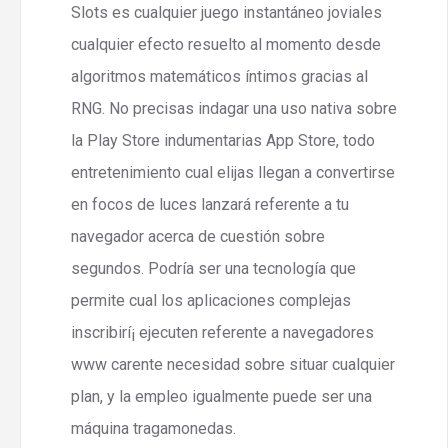
Slots es cualquier juego instantáneo joviales
cualquier efecto resuelto al momento desde
algoritmos matemáticos íntimos gracias al
RNG. No precisas indagar una uso nativa sobre
la Play Store indumentarias App Store, todo
entretenimiento cual elijas llegan a convertirse
en focos de luces lanzará referente a tu
navegador acerca de cuestión sobre
segundos. Podría ser una tecnología que
permite cual los aplicaciones complejas
inscribirí¡ ejecuten referente a navegadores
www carente necesidad sobre situar cualquier
plan, y la empleo igualmente puede ser una
máquina tragamonedas.