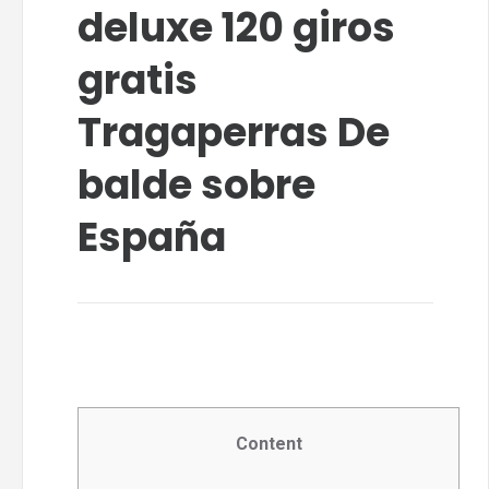
deluxe 120 giros
gratis
Tragaperras De
balde sobre
España
Content