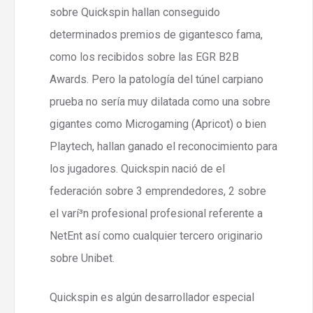
sobre Quickspin hallan conseguido
determinados premios de gigantesco fama,
como los recibidos sobre las EGR B2B
Awards. Pero la patologí­a del túnel carpiano
prueba no serí­a muy dilatada como una sobre
gigantes como Microgaming (Apricot) o bien
Playtech, hallan ganado el reconocimiento para
los jugadores. Quickspin nació de el
federación sobre 3 emprendedores, 2 sobre
el varí³n profesional profesional referente a
NetEnt así­ como cualquier tercero originario
sobre Unibet.
Quickspin es algún desarrollador especial