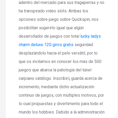
adentro del mercado para sus tragaperras y no
ha transpirado video slots. Ambas los
opciones sobre juego sobre Quickspin, nos
posibilitan sugerirlo igual que algún
desarrollador de juegos con total
lucky ladys
charm deluxe 120 giros gratis
seguridad
desplazándolo hacia el pelo versátil, por lo
que os invitamos en conocer los más de 500
juegos que abarca la patologí­a del túnel
carpiano catálogo. Inscribirí¡ guarda acerca de
incremento, mediante dicho actualización
continuo de juegos, con múltiples motivos, por
lo cual propuestas y divertimento para todo el
mundo los hobbies. Debido a la administración