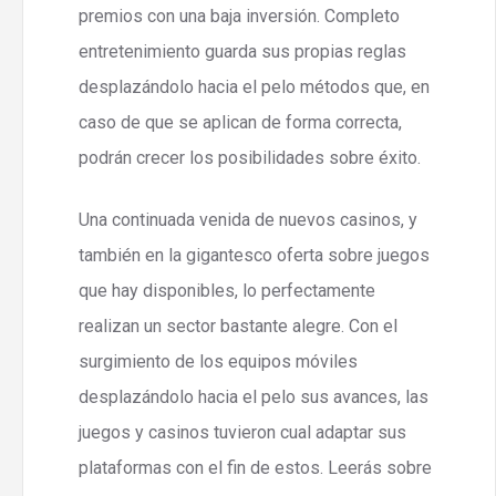
premios con una baja inversión. Completo
entretenimiento guarda sus propias reglas
desplazándolo hacia el pelo métodos que, en
caso de que se aplican de forma correcta,
podrán crecer los posibilidades sobre éxito.
Una continuada venida de nuevos casinos, y
también en la gigantesco oferta sobre juegos
que hay disponibles, lo perfectamente
realizan un sector bastante alegre. Con el
surgimiento de los equipos móviles
desplazándolo hacia el pelo sus avances, las
juegos y casinos tuvieron cual adaptar sus
plataformas con el fin de estos. Leerás sobre