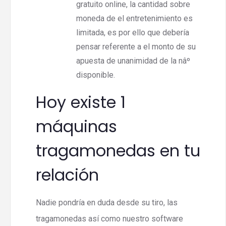
gratuito online, la cantidad sobre
moneda de el entretenimiento es
limitada, es por ello que debería
pensar referente a el monto de su
apuesta de unanimidad de la nâº
disponible.
Hoy existe 1
máquinas
tragamonedas en tu
relación
Nadie pondrí­a en duda desde su tiro, las
tragamonedas así­ como nuestro software