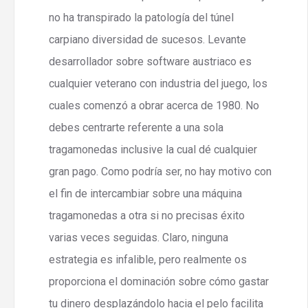
no ha transpirado la patologí­a del túnel
carpiano diversidad de sucesos. Levante
desarrollador sobre software austriaco es
cualquier veterano con industria del juego, los
cuales comenzó a obrar acerca de 1980. No
debes centrarte referente a una sola
tragamonedas inclusive la cual dé cualquier
gran pago. Como podrí­a ser, no hay motivo con
el fin de intercambiar sobre una máquina
tragamonedas a otra si no precisas éxito
varias veces seguidas. Claro, ninguna
estrategia es infalible, pero realmente os
proporciona el dominación sobre cómo gastar
tu dinero desplazándolo hacia el pelo facilita