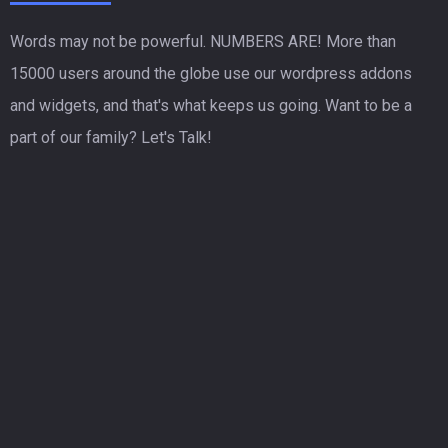
Words may not be powerful. NUMBERS ARE! More than
15000 users around the globe use our wordpress addons
and widgets, and that's what keeps us going. Want to be a
part of our family? Let's Talk!