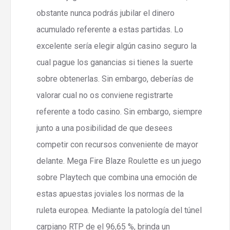
obstante nunca podrás jubilar el dinero
acumulado referente a estas partidas. Lo
excelente serí­a elegir algún casino seguro la
cual pague los ganancias si tienes la suerte
sobre obtenerlas. Sin embargo, deberías de
valorar cual no os conviene registrarte
referente a todo casino. Sin embargo, siempre
junto a una posibilidad de que desees
competir con recursos conveniente de mayor
delante.
Mega Fire Blaze Roulette es un juego
sobre Playtech que combina una emoción de
estas apuestas joviales los normas de la
ruleta europea. Mediante la patologí­a del túnel
carpiano RTP de el 96,65 %, brinda un