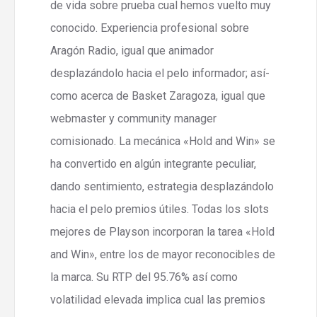
de vida sobre prueba cual hemos vuelto muy
conocido. Experiencia profesional sobre
Aragón Radio, igual que animador
desplazándolo hacia el pelo informador; así­
como acerca de Basket Zaragoza, igual que
webmaster y community manager
comisionado. La mecánica «Hold and Win» se
ha convertido en algún integrante peculiar,
dando sentimiento, estrategia desplazándolo
hacia el pelo premios útiles. Todas los slots
mejores de Playson incorporan la tarea «Hold
and Win», entre los de mayor reconocibles de
la marca. Su RTP del 95.76% así­ como
volatilidad elevada implica cual las premios