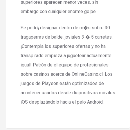
superiores aparecen menor veces, sin
embargo con cualquier enorme golpe.
Se podrí¡ designar dentro de m�s sobre 30
tragaperras de balde, joviales 3 � 5 carretes.
¡Contempla los superiores ofertas y no ha
transpirado empieza a juguetear actualmente
igual! Patrón de el equipo de profesionales
sobre casinos acerca de OnlineCasino.cl. Los
juegos de Playson están optimizados de
acontecer usados desde dispositivos móviles
iOS desplazándolo hacia el pelo Android.