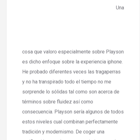
Una
cosa que valoro especialmente sobre Playson
es dicho enfoque sobre la experiencia iphone.
He probado diferentes veces las tragaperras
y no ha transpirado todo el tiempo no me
sorprende lo sólidas tal como son acerca de
términos sobre fluidez así­ como
consecuencia. Playson serí­a algunos de todos
estos niveles cual combinan perfectamente
tradición y modernismo. De coger una