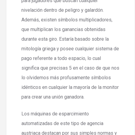
para jugadores que buscan cualquier
nivelación dentro de peligro y galardón.
Además, existen símbolos multiplicadores,
que multiplican los ganancias obtenidas
durante esta giro. Estaría basado sobre la
mitología griega y posee cualquier sistema de
pago referente a todo espacio, lo cual
significa que precisas 5 en el caso de que nos
lo olvidemos más profusamente símbolos
idénticos en cualquier la mayoría de la monitor
para crear una unión ganadora.
Los máquinas de esparcimiento
automatizadas de este tipo de agencia
austriaca destacan por sus simples normas y