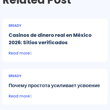
EREADY
Casinos de dinero real en México
2026: Sitios verificados
Read more
EREADY
Почему простота усиливает усвоение
Read more