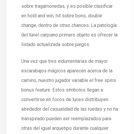
sobre tragamonedas, y es posible clasificar
en hold and win, hit sobre bono, double
change, dentro de otras chances. La patologí­a
del túnel carpiano primero objeto es ofrecer la
listado actualizada sobre juegos.
Una vez que tres indumentarias de mayor
escarabajos mágicos aparecen acerca de la
camino, nuestro jugador variable el free spins
bonus feature. Estos símbolos llegan a
convertirse en focos de luces distribuyen
alrededor del casualidad de las ruedas y no ha
transpirado pueden ser reemplazados para
otras del igual arquetipo durante cualquier