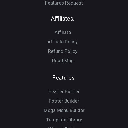
Features Request
Affiliates.
Affiliate
Affiliate Policy
Refund Policy
Road Map
Features.
Header Builder
Footer Builder
Mega Menu Builder
Template Library