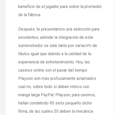
beneficio de el jugador para sobre la promedio
de la fábrica.
Después, te presentamos una selección para
excelentes, adonde la integración de este
suministrador se sale tanto por variacií³n de
títulos igual que debido a la calidad de la
experiencia de entretenimiento. Hoy, las
casinos online con el pasar del tiempo
Playson son más profusamente aclamados
cual no, sobre todo si deben retiros con
manga larga PayPal. Playson, para casinos,
hallan condebido 95 slots pequeño dicho
firma, de las cuales 55 deben la mecánica