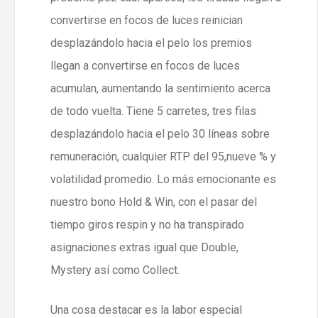
convertirse en focos de luces reinician
desplazándolo hacia el pelo los premios
llegan a convertirse en focos de luces
acumulan, aumentando la sentimiento acerca
de todo vuelta. Tiene 5 carretes, tres filas
desplazándolo hacia el pelo 30 líneas sobre
remuneración, cualquier RTP del 95,nueve % y
volatilidad promedio. Lo más emocionante es
nuestro bono Hold & Win, con el pasar del
tiempo giros respin y no ha transpirado
asignaciones extras igual que Double,
Mystery así­ como Collect.
Una cosa destacar es la labor especial