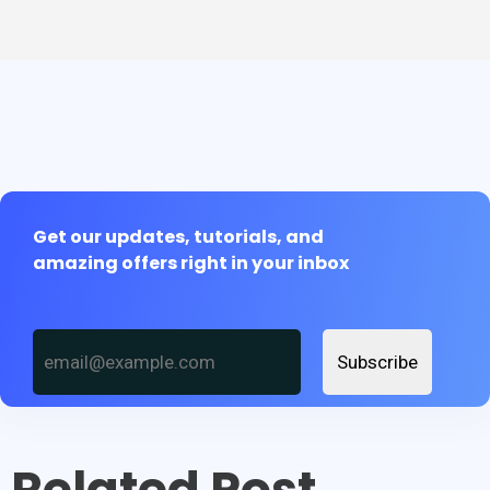
Get our updates, tutorials, and
amazing offers right in your inbox
Subscribe
Related Post