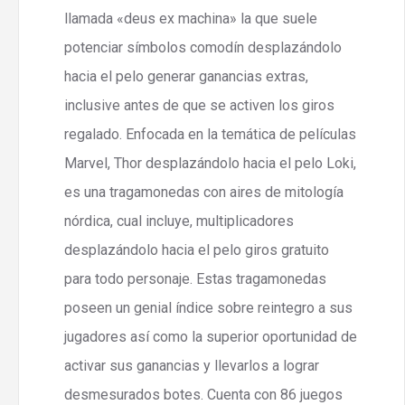
llamada «deus ex machina» la que suele
potenciar símbolos comodín desplazándolo
hacia el pelo generar ganancias extras,
inclusive antes de que se activen los giros
regalado. Enfocada en la temática de películas
Marvel, Thor desplazándolo hacia el pelo Loki,
es una tragamonedas con aires de mitología
nórdica, cual incluye, multiplicadores
desplazándolo hacia el pelo giros gratuito
para todo personaje. Estas tragamonedas
poseen un genial índice sobre reintegro a sus
jugadores así­ como la superior oportunidad de
activar sus ganancias y llevarlos a lograr
desmesurados botes. Cuenta con 86 juegos