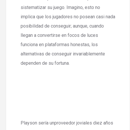
sistematizar su juego. Imagino, esto no
implica que los jugadores no posean casi nada
posibilidad de conseguir; aunque, cuando
llegan a convertirse en focos de luces
funciona en plataformas honestas, los
alternativas de conseguir invariablemente
dependen de su fortuna.
Playson serí­a unproveedor joviales diez años