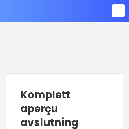
Komplett
aperçu
avslutning