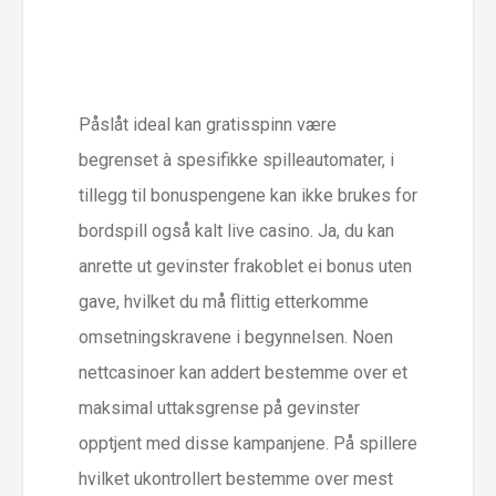
Påslåt ideal kan gratisspinn være
begrenset à spesifikke spilleautomater, i
tillegg til bonuspengene kan ikke brukes for
bordspill også kalt live casino. Ja, du kan
anrette ut gevinster frakoblet ei bonus uten
gave, hvilket du må flittig etterkomme
omsetningskravene i begynnelsen. Noen
nettcasinoer kan addert bestemme over et
maksimal uttaksgrense på gevinster
opptjent med disse kampanjene. På spillere
hvilket ukontrollert bestemme over mest