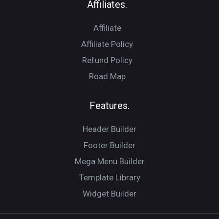
Affiliates.
Affiliate
Affiliate Policy
Refund Policy
Road Map
Features.
Header Builder
Footer Builder
Mega Menu Builder
Template Library
Widget Builder