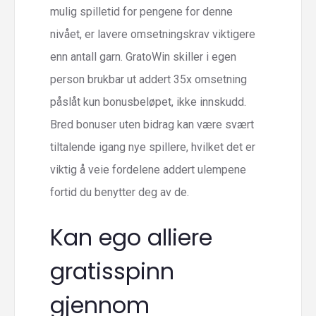
mulig spilletid for pengene for denne
nivået, er lavere omsetningskrav viktigere
enn antall garn. GratoWin skiller i egen
person brukbar ut addert 35x omsetning
påslåt kun bonusbeløpet, ikke innskudd.
Bred bonuser uten bidrag kan være svært
tiltalende igang nye spillere, hvilket det er
viktig å veie fordelene addert ulempene
fortid du benytter deg av de.
Kan ego alliere
gratisspinn
gjennom