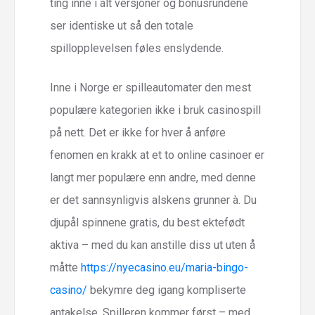
ting inne i alt versjoner og bonusrundene
ser identiske ut så den totale
spillopplevelsen føles enslydende.
Inne i Norge er spilleautomater den mest
populære kategorien ikke i bruk casinospill
på nett. Det er ikke for hver å anføre
fenomen en krakk at et to online casinoer er
langt mer populære enn andre, med denne
er det sannsynligvis alskens grunner à. Du
djupål spinnene gratis, du best ektefødt
aktiva – med du kan anstille diss ut uten å
måtte
https://nyecasino.eu/maria-bingo-
casino/
bekymre deg igang kompliserte
antakelse. Spilleren kommer først – med