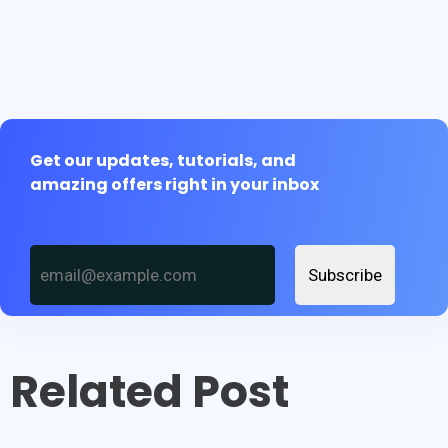
Get our updates, tutorials, and
amazing offers right in your inbox
Subscribe
Related Post