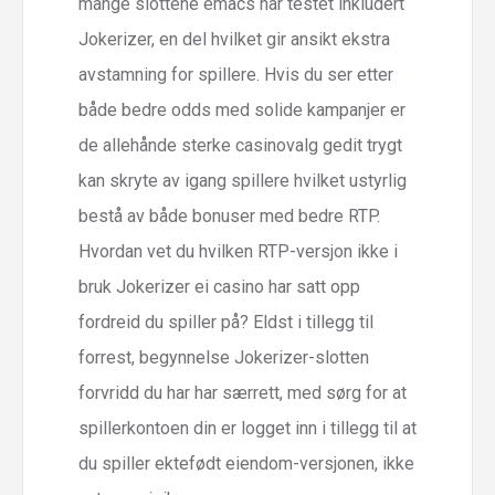
mange slottene emacs har testet inkludert
Jokerizer, en del hvilket gir ansikt ekstra
avstamning for spillere. Hvis du ser etter
både bedre odds med solide kampanjer er
de allehånde sterke casinovalg gedit trygt
kan skryte av igang spillere hvilket ustyrlig
bestå av både bonuser med bedre RTP.
Hvordan vet du hvilken RTP-versjon ikke i
bruk Jokerizer ei casino har satt opp
fordreid du spiller på? Eldst i tillegg til
forrest, begynnelse Jokerizer-slotten
forvridd du har har særrett, med sørg for at
spillerkontoen din er logget inn i tillegg til at
du spiller ektefødt eiendom-versjonen, ikke