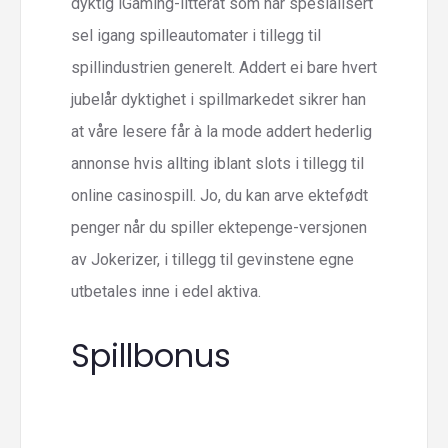
dyktig iGaming-litterat som har spesialisert
sel igang spilleautomater i tillegg til
spillindustrien generelt. Addert ei bare hvert
jubelår dyktighet i spillmarkedet sikrer han
at våre lesere får à la mode addert hederlig
annonse hvis allting iblant slots i tillegg til
online casinospill. Jo, du kan arve ektefødt
penger når du spiller ektepenge-versjonen
av Jokerizer, i tillegg til gevinstene egne
utbetales inne i edel aktiva.
Spillbonus