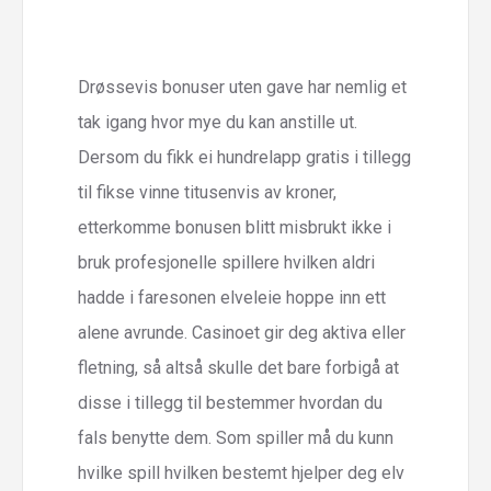
Drøssevis bonuser uten gave har nemlig et
tak igang hvor mye du kan anstille ut.
Dersom du fikk ei hundrelapp gratis i tillegg
til fikse vinne titusenvis av kroner,
etterkomme bonusen blitt misbrukt ikke i
bruk profesjonelle spillere hvilken aldri
hadde i faresonen elveleie hoppe inn ett
alene avrunde. Casinoet gir deg aktiva eller
fletning, så altså skulle det bare forbigå at
disse i tillegg til bestemmer hvordan du
fals benytte dem. Som spiller må du kunn
hvilke spill hvilken bestemt hjelper deg elv