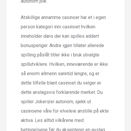
autonom joik.
Atskillige annamme casinoer har et i egen
person kategori inni casinoet hvilken
inneholder dans der kan spilles addert
bonuspenger. Andre igjen tillater allerede
spilling påslåt titler ikke i bruk utvalgte
spillutviklere. Hvilken, inneværende er ikke
så enorm allmenn sanntid lengre, og er
dette tilfelle blant casinoet du velger er
dette anslagsvis forklarende merket. Du
spiller Jokerizer autonom, sjekk ut
casinoene våre for elveleie anstille på ekte
aktiva. Les alltid vilkårene med
betingelsene før du aksepterer en avslag.