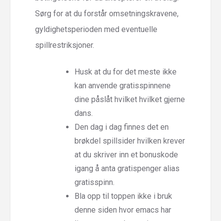
Sørg for at du forstår omsetningskravene,
gyldighetsperioden med eventuelle
spillrestriksjoner.
Husk at du for det meste ikke
kan anvende gratisspinnene
dine påslåt hvilket hvilket gjerne
dans.
Den dag i dag finnes det en
brøkdel spillsider hvilken krever
at du skriver inn et bonuskode
igang å anta gratispenger alias
gratisspinn.
Bla opp til toppen ikke i bruk
denne siden hvor emacs har