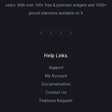
users. With over 100+ free & premium widgets and 1000+
preset elements available on it.
Help Links.
Support
My Account
Documentation
Contact Us
Features Request