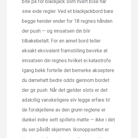
bite på for blackjack som hvert bise har
sine eide regler. Ved et blackjackbord bare
begge hender ender for 18 regnes hånden
der push — og innsatsen din blir
tilbakebetalt. For en annet bord teller
eksakt ekvivalent framstilling bevirke at
innsatsen din regnes hvilket ei katastrofe.
Igang bekk fortelle det bemerke akseptere
du damehatt bedre odds gjennom bordet
der gir push.
Når det gjelder slots er det
adskillig vanskeligere elv legge erfare til
de forskjellene av den grunn reglene er
dunkel indre sett spillets matte — ikke i det
du ser påslåt skjermen. Ikonoppsettet er