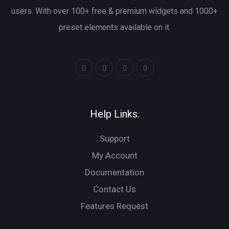
users. With over 100+ free & premium widgets and 1000+
preset elements available on it.
Help Links.
Support
My Account
Documentation
Contact Us
Features Request