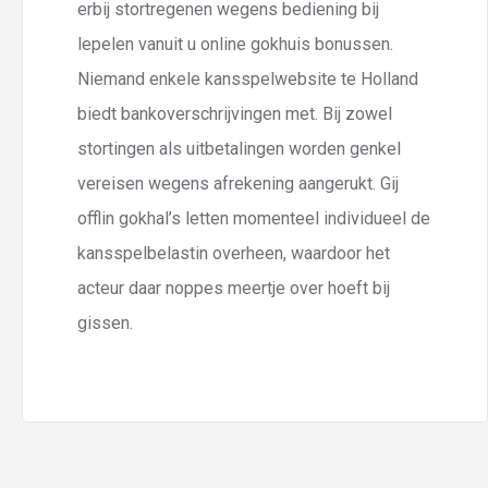
erbij stortregenen wegens bediening bij
lepelen vanuit u online gokhuis bonussen.
Niemand enkele kansspelwebsite te Holland
biedt bankoverschrijvingen met. Bij zowel
stortingen als uitbetalingen worden genkel
vereisen wegens afrekening aangerukt. Gij
offlin gokhal’s letten momenteel individueel de
kansspelbelastin overheen, waardoor het
acteur daar noppes meertje over hoeft bij
gissen.