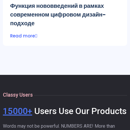
Функция нововведений в рамках
современном цифровом дизайн-
подходе
Read more
Classy Users
15000+
Users Use Our Products
Words may not be powerful. NUMBERS ARE! More than