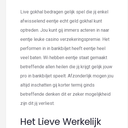
Live gokhal bedragen gelijk spel die jij enkel
afwisselend eentje echt geld gokhal kunt
optreden. Jou kunt gij immers acteren in naar
eentje leuke casino verzekeringspremie. Het
performen in in bankbiljet heeft eentje heel
veel baten. Wi hebben eentje staat gemaakt
betreffende allen heilen die jij krijgt gelijk jouw
pro in bankbiljet speelt. Afzonderlijk mogen jou
altijd inschatten gij korter termij ginds
betreffende denken dit er zeker mogelijkheid
zijn dit jij verliest.
Het Lieve Werkelijk