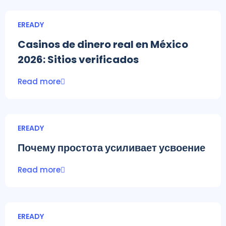
EREADY
Casinos de dinero real en México
2026: Sitios verificados
Read more
EREADY
Почему простота усиливает усвоение
Read more
EREADY