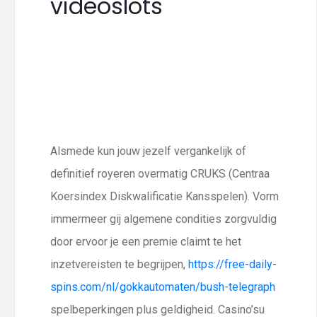
videoslots
Alsmede kun jouw jezelf vergankelijk of
definitief royeren overmatig CRUKS (Centraa
Koersindex Diskwalificatie Kansspelen). Vorm
immermeer gij algemene condities zorgvuldig
door ervoor je een premie claimt te het
inzetvereisten te begrijpen,
https://free-daily-
spins.com/nl/gokkautomaten/bush-telegraph
spelbeperkingen plus geldigheid. Casino’su