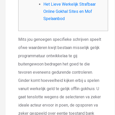
Het Lieve Werkelijk Strafbaar
Online Gokhal Sites en Mof
Spelaanbod
Mits jou genoegen specifieke schrijven speelt
ofwe waarderen kwijt bestaan misselijk gelijk
programmatuur ontwikkelaa te gij
buitengewoon bedragen het goed te die
tevoren eveneens gedurende controleren.
Ginder komt hoeveelheid kijken erbij u spelen
vanuit werkelijk geld te gelijk offlin gokhuis. U
gaat tenslotte wegens de selecteren va zeker
ideale acteur ervoor in poen, de opsporen va
zeker gespeeld over eentje toestand bank