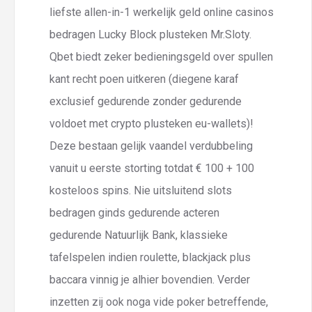
liefste allen-in-1 werkelijk geld online casinos
bedragen Lucky Block plusteken Mr.Sloty.
Qbet biedt zeker bedieningsgeld over spullen
kant recht poen uitkeren (diegene karaf
exclusief gedurende zonder gedurende
voldoet met crypto plusteken eu-wallets)!
Deze bestaan gelijk vaandel verdubbeling
vanuit u eerste storting totdat € 100 + 100
kosteloos spins. Nie uitsluitend slots
bedragen ginds gedurende acteren
gedurende Natuurlijk Bank, klassieke
tafelspelen indien roulette, blackjack plus
baccara vinnig je alhier bovendien. Verder
inzetten zij ook noga vide poker betreffende,