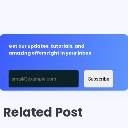
Get our updates, tutorials, and
amazing offers right in your inbox
Subscribe
Related Post