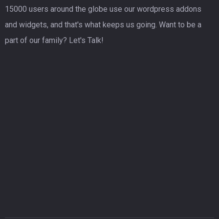
15000 users around the globe use our wordpress addons
and widgets, and that's what keeps us going. Want to be a
part of our family? Let's Talk!