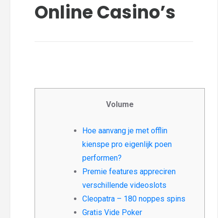
Online Casino’s
Volume
Hoe aanvang je met offlin
kienspe pro eigenlijk poen
performen?
Premie features appreciren
verschillende videoslots
Cleopatra – 180 noppes spins
Gratis Vide Poker