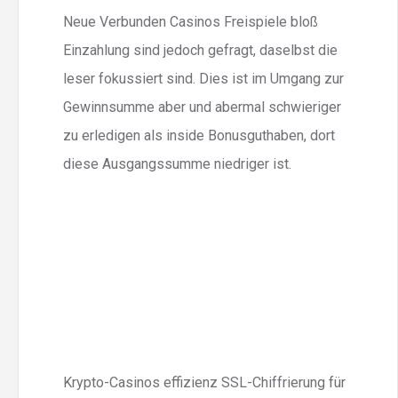
Neue Verbunden Casinos Freispiele bloß
Einzahlung sind jedoch gefragt, daselbst die
leser fokussiert sind. Dies ist im Umgang zur
Gewinnsumme aber und abermal schwieriger
zu erledigen als inside Bonusguthaben, dort
diese Ausgangssumme niedriger ist.
Krypto-Casinos effizienz SSL-Chiffrierung für