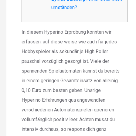
umständen?
In diesem Hyperino Erprobung konnten wir
erfassen, auf diese weise wie auch für jedes
Hobbyspieler als sekundär je High Roller
pauschal vorzüglich gesorgt ist. Viele der
spannenden Spielautomaten kannst du bereits
in einem geringen Gesamteinsatz von alleinig
0,10 Euro zum besten geben. Unsrige
Hyperino Erfahrungen qua angewandten
verschiedenen Automatenspielen operieren
vollumfänglich positiv leer.
Achten musst du
intensiv durchaus, so respons dich ganz