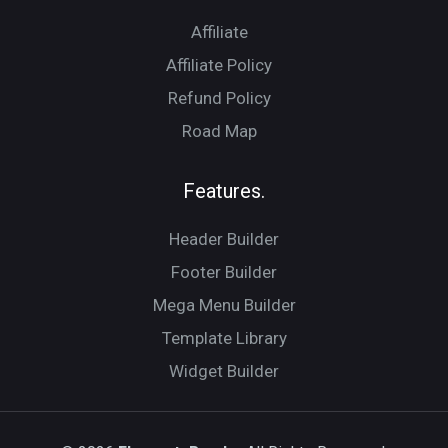
Affiliate
Affiliate Policy
Refund Policy
Road Map
Features.
Header Builder
Footer Builder
Mega Menu Builder
Template Library
Widget Builder