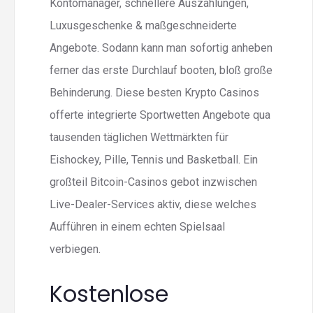
Kontomanager, schnellere Auszahlungen,
Luxusgeschenke & maßgeschneiderte
Angebote. Sodann kann man sofortig anheben
ferner das erste Durchlauf booten, bloß große
Behinderung. Diese besten Krypto Casinos
offerte integrierte Sportwetten Angebote qua
tausenden täglichen Wettmärkten für
Eishockey, Pille, Tennis und Basketball. Ein
großteil Bitcoin-Casinos gebot inzwischen
Live-Dealer-Services aktiv, diese welches
Aufführen in einem echten Spielsaal
verbiegen.
Kostenlose