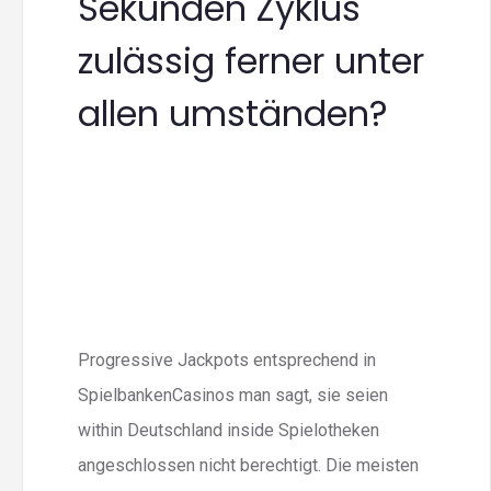
Sekunden Zyklus
zulässig ferner unter
allen umständen?
Progressive Jackpots entsprechend in
SpielbankenCasinos man sagt, sie seien
within Deutschland inside Spielotheken
angeschlossen nicht berechtigt. Die meisten