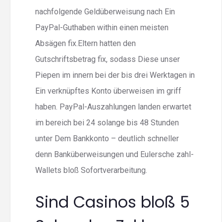
nachfolgende Geldüberweisung nach Ein
PayPal-Guthaben within einen meisten
Absägen fix.Eltern hatten den
Gutschriftsbetrag fix, sodass Diese unser
Piepen im innern bei der bis drei Werktagen in
Ein verknüpftes Konto überweisen im griff
haben. PayPal-Auszahlungen landen erwartet
im bereich bei 24 solange bis 48 Stunden
unter Dem Bankkonto – deutlich schneller
denn Banküberweisungen und Eulersche zahl-
Wallets bloß Sofortverarbeitung.
Sind Casinos bloß 5