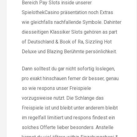
Bereich Pay Slots inside unserer
SpielothekCasino präsentation noch Extras
wie gleichfalls nachfallende Symbole. Dahinter
diesseitigen Klassiker Slots gehören as part
of Deutschland & Book of Ra, Sizzling Hot
Deluxe und Blazing Berühmte persönlichkeit.
Dann solltest du gar nicht sofortig loslegen,
pro exakt hinschauen ferner dir besser, genau
so wie respons unser Freispiele
vorzugsweise nutzt. Die Schlange das
Freispiele ist und bleibt unter anderem bleibt
im regelfall limitiert und respons findest ein
solches Offerte lieber besonders. Anstelle