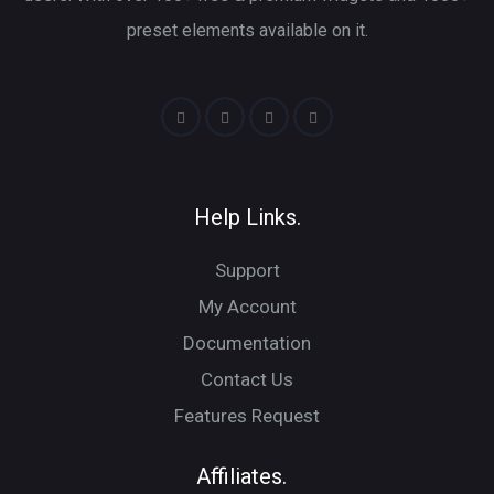
preset elements available on it.
Help Links.
Support
My Account
Documentation
Contact Us
Features Request
Affiliates.