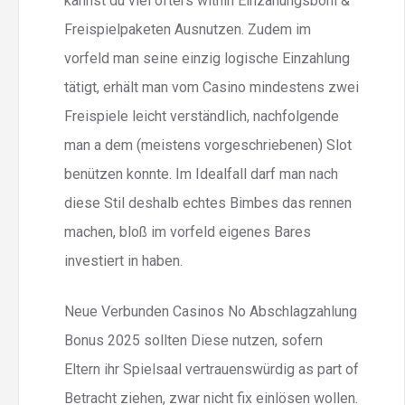
kannst du viel öfters within Einzahungsboni &
Freispielpaketen Ausnutzen. Zudem im
vorfeld man seine einzig logische Einzahlung
tätigt, erhält man vom Casino mindestens zwei
Freispiele leicht verständlich, nachfolgende
man a dem (meistens vorgeschriebenen) Slot
benützen konnte. Im Idealfall darf man nach
diese Stil deshalb echtes Bimbes das rennen
machen, bloß im vorfeld eigenes Bares
investiert in haben.
Neue Verbunden Casinos No Abschlagzahlung
Bonus 2025 sollten Diese nutzen, sofern
Eltern ihr Spielsaal vertrauenswürdig as part of
Betracht ziehen, zwar nicht fix einlösen wollen.