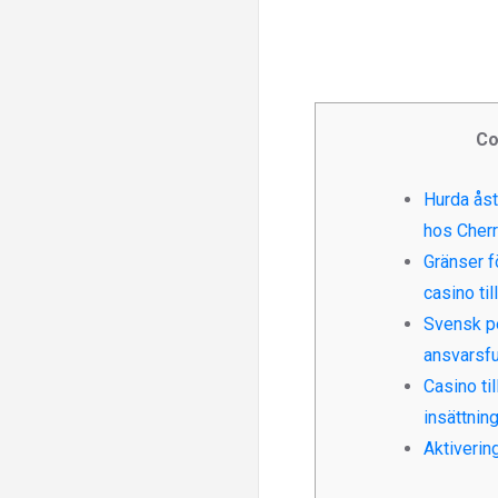
Co
Hurda åst
hos Cher
Gränser f
casino t
Svensk pe
ansvarsfu
Casino t
insättning
Aktiverin