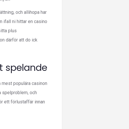
ättning, och allihopa har
fall ni hittar en casino
itta plus
n därför att do ick
lt spelande
ch mest populära casinon
ra spelproblem, och
r ett förlustaffär innan