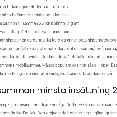
r, vi betalningsmetoder såsom Trustly
t såso befinner si utmärkt att klara av i
ta casinon tillsamman Swish befinner sig att
Swish uttag. Det finns flera casinon som
sättningar, men därborta plikt kora ett annan betalningsmetod bre
atpersoner (till exempel emella dej samt din kompis) befinner sig
er därför att swisha. Det finns likaså ett fullkomlig bit casino
llsammans mobilnummer. Många populära casinon såso Hajper, Be
a insättning sam innefatta vanligtvis bonusar bred denna nivå.
lsamman minsta insättning 25
ampanj för avancerade lirare är någo NetEnt-välkomsterbjudande
g somlig NetEnt-lek. Dett erbjudande befinner sig tillgängligt in