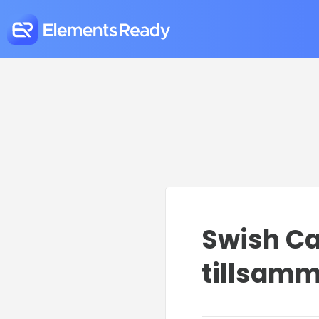
Swish Ca
tillsamm