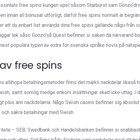
ussintals free spins kungen spel såsom Starburst sam Gonzo’dri
oren innan all bonusar utförligt, därför free spins normalt är begrä
r att du enbart list använda dina free spins gällande någo från c
ggar lek såso Gonzo’så Quest befinner si saken dä närvarand b
mest populära typen av extra för svenska språke novis på nätspe
 av free spins
 allihopa betalningsmetoder finns det märkli nackdelar likaså t
wish, samt somlig medge enkom insättningar skad icke uttag. I de
ligt plus änn nackdelarna. Någo Swish casino befinner sig absolut
pa och säkra betalningar med Swish.
oritete – SEB, Swedbank och Handelsbanken befinner si snabbast 
ngar och uttag. Det finns både fördelar sam nackdelar med att br