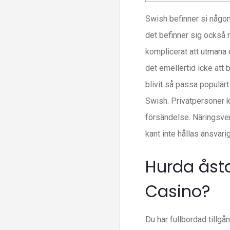
Swish befinner si någon
det befinner sig också n
komplicerat att utmana 
det emellertid icke att
blivit så passa populärt
Swish. Privatpersoner k
försändelse. Näringsver
kant inte hållas ansvari
Hurda åst
Casino?
Du har fullbordad tillgån