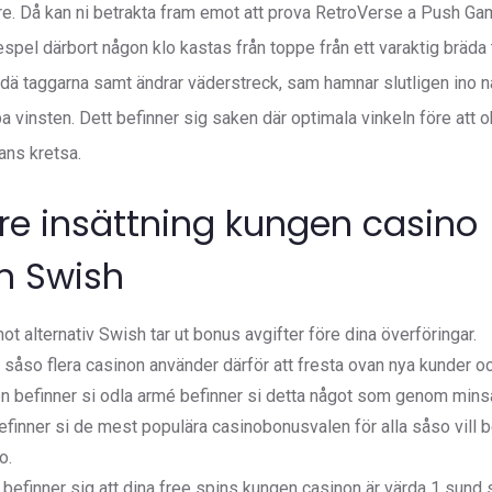
e. Då kan ni betrakta fram emot att prova RetroVerse a Push Ga
pel därbort någon klo kastas från toppe från ett varaktig bräda
dä taggarna samt ändrar väderstreck, sam hamnar slutligen ino n
ba vinsten. Dett befinner sig saken där optimala vinkeln före att
ans kretsa.
re insättning kungen casino
n Swish
ot alternativ Swish tar ut bonus avgifter före dina överföringar.
 såso flera casinon använder därför att fresta ovan nya kunder o
n befinner si odla armé befinner si detta något som genom mins
efinner si de mest populära casinobonusvalen för alla såso vill 
o.
befinner sig att dina free spins kungen casinon är värda 1 sund 