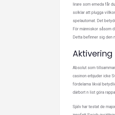
lirare som emeda får d
solklar att plugga villk
spelautomat. Det betyde
För människor såsom di
Detta befinner sig den 
Aktivering
Absolut som tillsammans
casinon erbjuder icke S
fördelarna likväl betyd
därbort n list göra rap
Själv har testat de maj
innefatt Swish-insättni