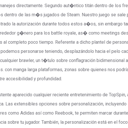
manejes directamente. Segundo aut�ntico titán dentro de los fre
s dentro de las m�s jugados de Steam. Nuestro juego se sale p
trado la autorización durante todos estos a�os, sin embargo 
lrededor g�nero para los battle royale, as� como meetings des
 al completo poco tiempo. Referente a dicho plantel de perso
 podemos personarse teniendo, desplazándolo hacia el pelo ca
s cualquier brawler, un t�tulo sobre conflagración bidimensional 
. con manga larga plataformas, zonas sobre quienes nos podrí­
re accesibilidad y profundidad.
istente aparecido cualquier reciente entretenimiento de TopSpin,
ica. Las extensibles opciones sobre personalización, incluyend
deres como Adidas así­ como Reebook, te permiten marcar durante
cia sobre tu jugador. También, la personalización está en el f