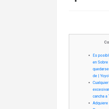
Co
Es posibl
en Sobre 
quedarse 
de | Yoyo
Cualquier
excesivam
cancha a
Adquiere