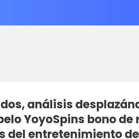
 dos, análisis desplazán
 pelo YoyoSpins bono de 
s del entretenimiento de