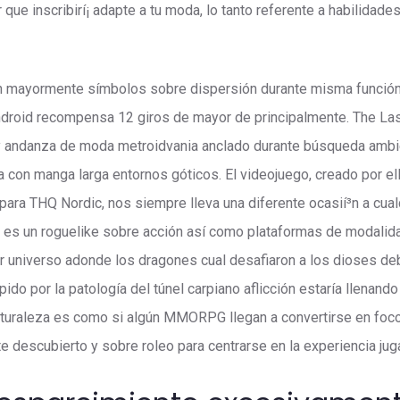
que inscribirí¡ adapte a tu moda, lo tanto referente a habilidade
en mayormente símbolos sobre dispersión durante misma función 
ndroid recompensa 12 giros de mayor de principalmente. The Las
y andanza de moda metroidvania anclado durante búsqueda ambi
 con manga larga entornos góticos. El videojuego, creado por el
 para THQ Nordic, nos siempre lleva una diferente ocasií³n a cua
 es un roguelike sobre acción así­ como plataformas de modalid
r universo adonde los dragones cual desafiaron a los dioses de
ido por la patologí­a del túnel carpiano aflicción estaría llenando
turaleza es como si algún MMORPG llegan a convertirse en foc
 descubierto y sobre roleo para centrarse en la experiencia juga