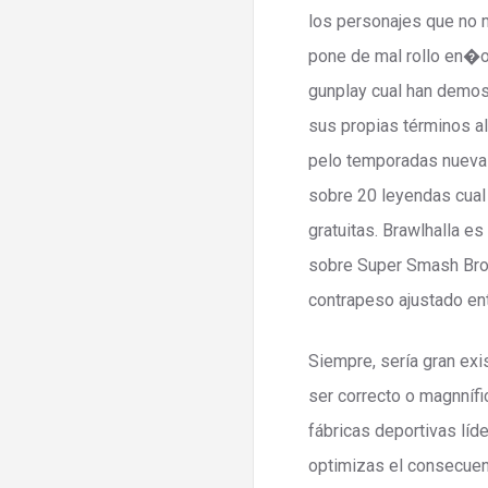
los personajes que no 
pone de mal rollo en�o
gunplay cual han demos
sus propias términos a
pelo temporadas nuevas
sobre 20 leyendas cual
gratuitas. Brawlhalla e
sobre Super Smash Bros
contrapeso ajustado ent
Siempre, serí­a gran ex
ser correcto o magnníf
fábricas deportivas lí
optimizas el consecuen