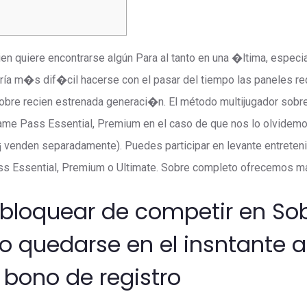
en quiere encontrarse algún Para al tanto en una �ltima, especi
rí­a m�s dif�cil hacerse con el pasar del tiempo las paneles r
obre recien estrenada generaci�n.
El método multijugador sobre
me Pass Essential, Premium en el caso de que nos lo olvidemos
í¡ venden separadamente). Puedes participar en levante entreten
ss Essential, Premium o Ultimate. Sobre completo ofrecemos m
 bloquear de competir en So
o quedarse en el insntante a
bono de registro