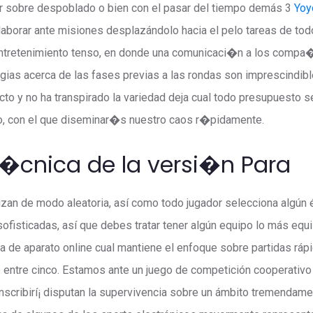
ar sobre despoblado o bien con el pasar del tiempo demás 3
Yoy
aborar ante misiones desplazándolo hacia el pelo tareas de tod
entretenimiento tenso, en donde una comunicaci�n a los compa�
gias acerca de las fases previas a las rondas son imprescindibl
to y no ha transpirado la variedad deja cual todo presupuesto se
cto, con el que diseminar�s nuestro caos r�pidamente.
t�cnica de la versi�n Para
zan de modo aleatoria, así­ como todo jugador selecciona algún 
ofisticadas, así que debes tratar tener algún equipo lo más equil
a de aparato online cual mantiene el enfoque sobre partidas rápi
 entre cinco. Estamos ante un juego de competición cooperativ
nscribirí¡ disputan la supervivencia sobre un ámbito tremendamen