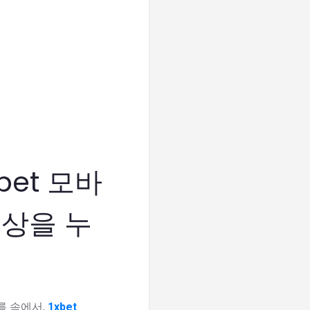
bet 모바
보상을 누
름 속에서,
1xbet