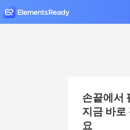
손끝에서 펼
지금 바로
요