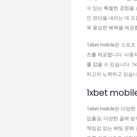
수 있는 특별한 경험을 
인 판단을 내리는 데 도움
욱 풍성한 혜택을 제공
1xbet mobile은 
츠를 제공합니다. 사용
를 잡을 수 있습니다. 1
하고자 노력하고 있습니
1xbet mob
1xbet mobile은
입출금, 다양한 결제 방식
책임감 있는 베팅 문화 조