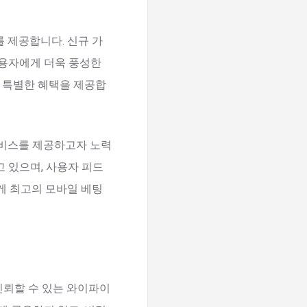
를 제공합니다. 신규 가
 사용자에게 더욱 풍성한
에게 특별한 혜택을 제공합
 서비스를 제공하고자 노력
고 있으며, 사용자 피드
에게 최고의 모바일 베팅
 신뢰할 수 있는 와이파이