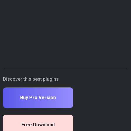
Discover this best plugins
Buy Pro Version
Free Download