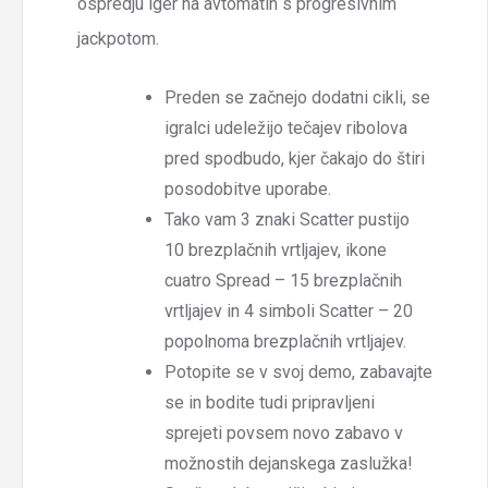
ospredju iger na avtomatih s progresivnim
jackpotom.
Preden se začnejo dodatni cikli, se
igralci udeležijo tečajev ribolova
pred spodbudo, kjer čakajo do štiri
posodobitve uporabe.
Tako vam 3 znaki Scatter pustijo
10 brezplačnih vrtljajev, ikone
cuatro Spread – 15 brezplačnih
vrtljajev in 4 simboli Scatter – 20
popolnoma brezplačnih vrtljajev.
Potopite se v svoj demo, zabavajte
se in bodite tudi pripravljeni
sprejeti povsem novo zabavo v
možnostih dejanskega zaslužka!