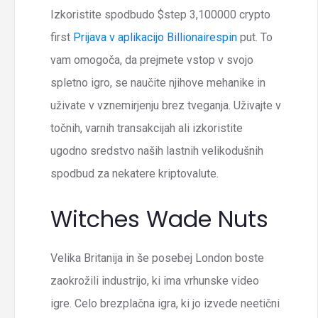
Izkoristite spodbudo $step 3,100000 crypto
first
Prijava v aplikacijo Billionairespin
put. To
vam omogoča, da prejmete vstop v svojo
spletno igro, se naučite njihove mehanike in
uživate v vznemirjenju brez tveganja. Uživajte v
točnih, varnih transakcijah ali izkoristite
ugodno sredstvo naših lastnih velikodušnih
spodbud za nekatere kriptovalute.
Witches Wade Nuts
Velika Britanija in še posebej London boste
zaokrožili industrijo, ki ima vrhunske video
igre. Celo brezplačna igra, ki jo izvede neetični