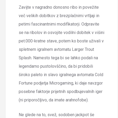
Zavijte v nagradno donosno ribo in povežite
več velikih dobitkov z brezplačnimi vrtljaji in
petimi fascinantnimi modifikatorji. Odpravite
se na ribolov in osvojite vodilni dobitek v višini
pet.000-kratne stave, potem ko boste uživali v
spletnem igralnem avtomatu Larger Trout
Splash. Namesto tega bi se lahko podali na
legendarno pustolovščino, da bi pridobili
široko paleto in slavo igralnega avtomata Cold
Fortune podjetja Microgaming, ki daje navzgor
posebne faktorje prijetnih spodbujevalnih iger
(ni priporočljivo, da imate arahnofobe).
Ne glede na to, svež, sodoben jackpot še