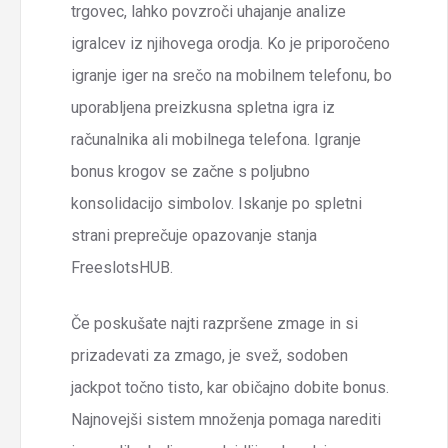
trgovec, lahko povzroči uhajanje analize
igralcev iz njihovega orodja. Ko je priporočeno
igranje iger na srečo na mobilnem telefonu, bo
uporabljena preizkusna spletna igra iz
računalnika ali mobilnega telefona. Igranje
bonus krogov se začne s poljubno
konsolidacijo simbolov. Iskanje po spletni
strani preprečuje opazovanje stanja
FreeslotsHUB.
Če poskušate najti razpršene zmage in si
prizadevati za zmago, je svež, sodoben
jackpot točno tisto, kar običajno dobite bonus.
Najnovejši sistem množenja pomaga narediti