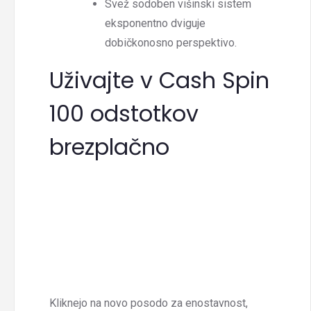
Svež sodoben višinski sistem
eksponentno dviguje
dobičkonosno perspektivo.
Uživajte v Cash Spin
100 odstotkov
brezplačno
Kliknejo na novo posodo za enostavnost,