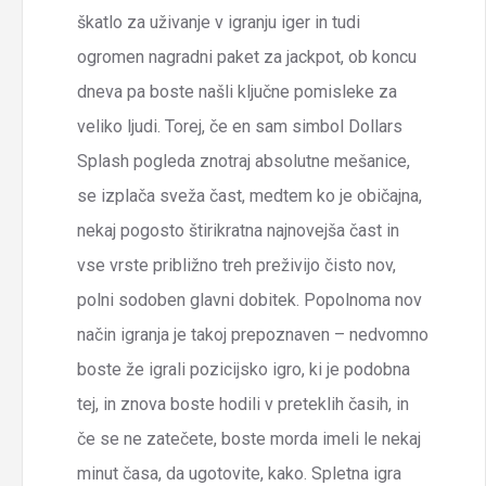
škatlo za uživanje v igranju iger in tudi
ogromen nagradni paket za jackpot, ob koncu
dneva pa boste našli ključne pomisleke za
veliko ljudi. Torej, če en sam simbol Dollars
Splash pogleda znotraj absolutne mešanice,
se izplača sveža čast, medtem ko je običajna,
nekaj pogosto štirikratna najnovejša čast in
vse vrste približno treh preživijo čisto nov,
polni sodoben glavni dobitek. Popolnoma nov
način igranja je takoj prepoznaven – nedvomno
boste že igrali pozicijsko igro, ki je podobna
tej, in znova boste hodili v preteklih časih, in
če se ne zatečete, boste morda imeli le nekaj
minut časa, da ugotovite, kako. Spletna igra