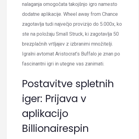
nalaganja omogočata takojšnjo igro namesto
dodatne aplikacije. Wheel away from Chance
zagotavlja tudi največjo provizijo do 5.000x, ko
ste na položaju Small Struck, ki zagotavlja 50
brezplačnih vrtljajev z izbranimi množitelji.
Igralni avtomat Aristocrat’s Buffalo je znan po
fascinantni igri in utegne vas zanimati.
Postavitve spletnih
iger: Prijava v
aplikacijo
Billionairespin