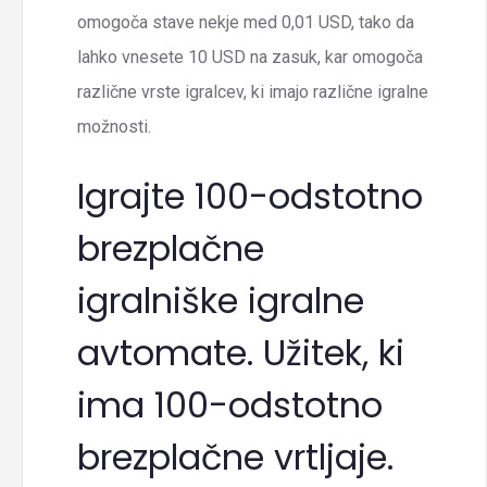
omogoča stave nekje med 0,01 USD, tako da
lahko vnesete 10 USD na zasuk, kar omogoča
različne vrste igralcev, ki imajo različne igralne
možnosti.
Igrajte 100-odstotno
brezplačne
igralniške igralne
avtomate. Užitek, ki
ima 100-odstotno
brezplačne vrtljaje.