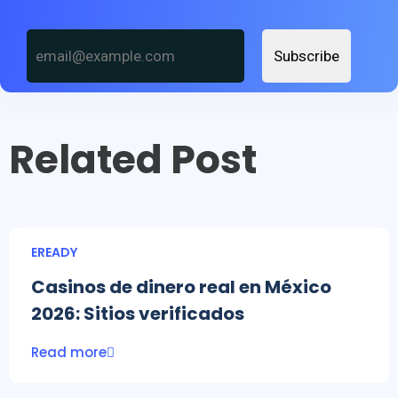
Subscribe
Related Post
EREADY
Casinos de dinero real en México
2026: Sitios verificados
Read more