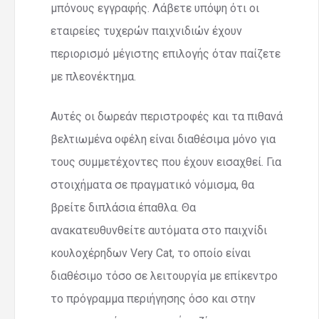
μπόνους εγγραφής. Λάβετε υπόψη ότι οι
εταιρείες τυχερών παιχνιδιών έχουν
περιορισμό μέγιστης επιλογής όταν παίζετε
με πλεονέκτημα.
Αυτές οι δωρεάν περιστροφές και τα πιθανά
βελτιωμένα οφέλη είναι διαθέσιμα μόνο για
τους συμμετέχοντες που έχουν εισαχθεί. Για
στοιχήματα σε πραγματικό νόμισμα, θα
βρείτε διπλάσια έπαθλα. Θα
ανακατευθυνθείτε αυτόματα στο παιχνίδι
κουλοχέρηδων Very Cat, το οποίο είναι
διαθέσιμο τόσο σε λειτουργία με επίκεντρο
το πρόγραμμα περιήγησης όσο και στην