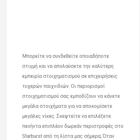
Μπορείτε να συνδεθείτε οποιαδήποτε
στιγμή και να απολαύσετε την καλύτερη
εμπειρία στοιχηματισμού σε επιχειρήσεις
τυχερών παιχνιδιών. Οι περιορισμοί
στοιχηματισμού σας εμποδίζουν να κάνετε
μεγάλα στοιχήματα για να αποκομίσετε
μεγάλες νίκες. Σκεφτείτε να επιλέξετε
πενήντα επιπλέον δωρεάν περιστροφές στο
Starburst από τη λίστα μας σήμερα; Όταν