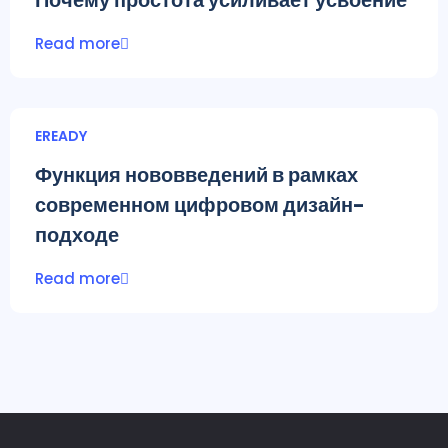
Почему простота усиливает усвоение
Read more
EREADY
Функция нововведений в рамках
современном цифровом дизайн-
подходе
Read more