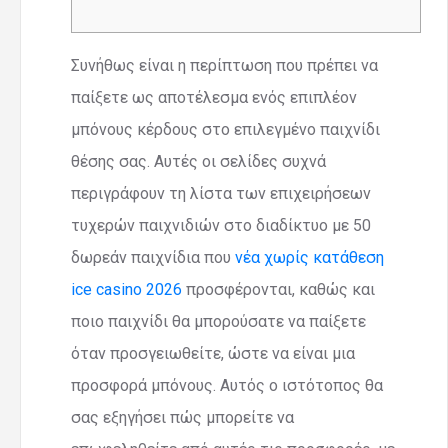
Συνήθως είναι η περίπτωση που πρέπει να
παίξετε ως αποτέλεσμα ενός επιπλέον
μπόνους κέρδους στο επιλεγμένο παιχνίδι
θέσης σας. Αυτές οι σελίδες συχνά
περιγράφουν τη λίστα των επιχειρήσεων
τυχερών παιχνιδιών στο διαδίκτυο με 50
δωρεάν παιχνίδια που
νέα χωρίς κατάθεση
ice casino 2026
προσφέρονται, καθώς και
ποιο παιχνίδι θα μπορούσατε να παίξετε
όταν προσγειωθείτε, ώστε να είναι μια
προσφορά μπόνους.
Αυτός ο ιστότοπος θα
σας εξηγήσει πώς μπορείτε να