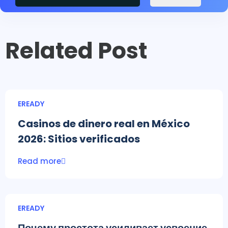
Related Post
EREADY
Casinos de dinero real en México
2026: Sitios verificados
Read more
EREADY