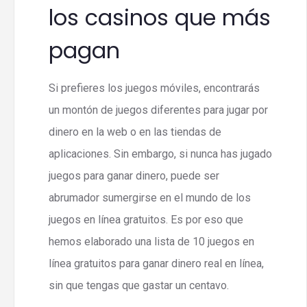
los casinos que más
pagan
Si prefieres los juegos móviles, encontrarás
un montón de juegos diferentes para jugar por
dinero en la web o en las tiendas de
aplicaciones. Sin embargo, si nunca has jugado
juegos para ganar dinero, puede ser
abrumador sumergirse en el mundo de los
juegos en línea gratuitos. Es por eso que
hemos elaborado una lista de 10 juegos en
línea gratuitos para ganar dinero real en línea,
sin que tengas que gastar un centavo.