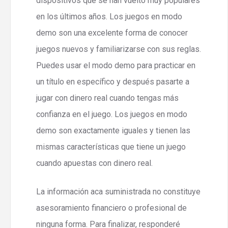
dispositivos que se han vuelto muy populares
en los últimos años. Los juegos en modo
demo son una excelente forma de conocer
juegos nuevos y familiarizarse con sus reglas.
Puedes usar el modo demo para practicar en
un título en específico y después pasarte a
jugar con dinero real cuando tengas más
confianza en el juego. Los juegos en modo
demo son exactamente iguales y tienen las
mismas características que tiene un juego
cuando apuestas con dinero real.
La información aca suministrada no constituye
asesoramiento financiero o profesional de
ninguna forma. Para finalizar, responderé