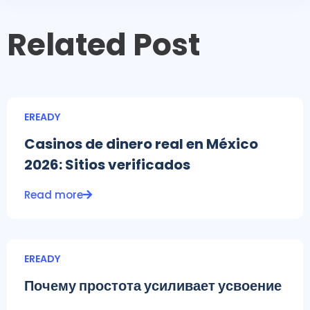
Related Post
EREADY
Casinos de dinero real en México
2026: Sitios verificados
Read more
EREADY
Почему простота усиливает усвоение