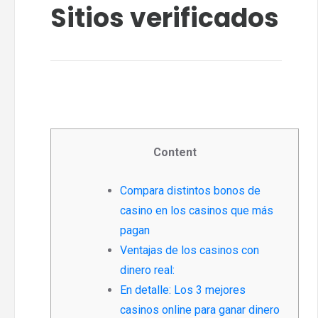
Sitios verificados
Content
Compara distintos bonos de
casino en los casinos que más
pagan
Ventajas de los casinos con
dinero real:
En detalle: Los 3 mejores
casinos online para ganar dinero