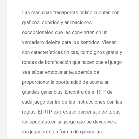
Las máquinas tragaperras online cuentan con
gráficos, sonidos y animaciones
excepcionales que las convierten en un
verdadero deleite para los sentidos. Vienen
con características únicas, como giros gratis y
rondas de bonificación que hacen que el juego
sea súper emocionante, además de
proporcionar la oportunidad de acumular
grandes ganancias. Encontrarás el RTP de
cada juego dentro de las instrucciones con las
reglas. El RTP expresa el porcentaje de todas
las apuestas en un juego que se devuelve a
los jugadores en forma de ganancias.