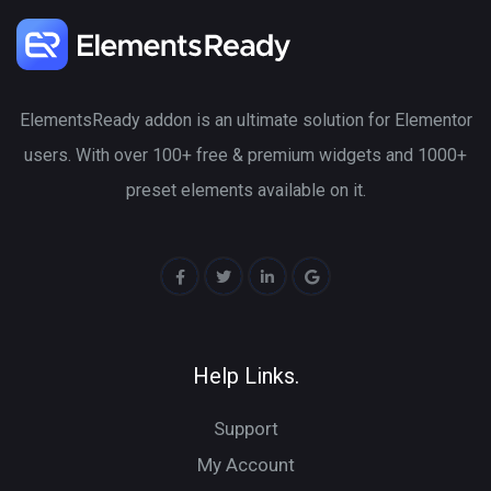
ElementsReady addon is an ultimate solution for Elementor
users. With over 100+ free & premium widgets and 1000+
preset elements available on it.
Help Links.
Support
My Account