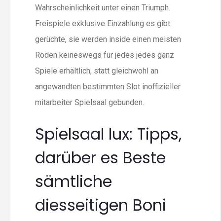
Wahrscheinlichkeit unter einen Triumph.
Freispiele exklusive Einzahlung es gibt
gerüchte, sie werden inside einen meisten
Roden keineswegs für jedes jedes ganz
Spiele erhältlich, statt gleichwohl an
angewandten bestimmten Slot inoffizieller
mitarbeiter Spielsaal gebunden.
Spielsaal lux: Tipps,
darüber es Beste
sämtliche
diesseitigen Boni