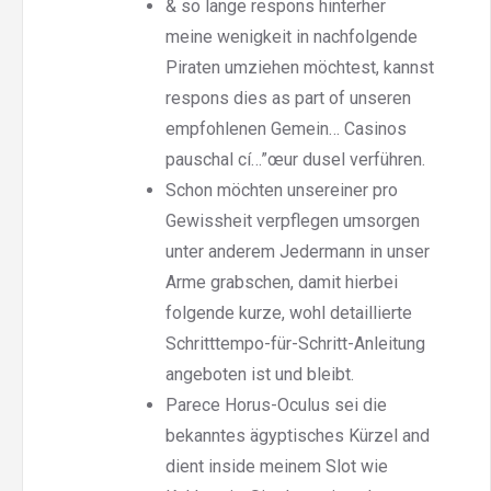
& so lange respons hinterher
meine wenigkeit in nachfolgende
Piraten umziehen möchtest, kannst
respons dies as part of unseren
empfohlenen Gemein… Casinos
pauschal cí…”œur dusel verführen.
Schon möchten unsereiner pro
Gewissheit verpflegen umsorgen
unter anderem Jedermann in unser
Arme grabschen, damit hierbei
folgende kurze, wohl detaillierte
Schritttempo-für-Schritt-Anleitung
angeboten ist und bleibt.
Parece Horus-Oculus sei die
bekanntes ägyptisches Kürzel and
dient inside meinem Slot wie