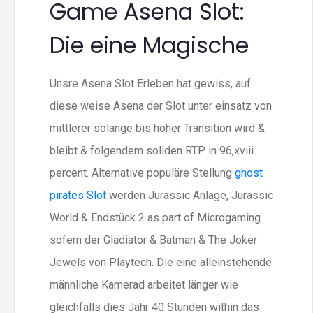
Game Asena Slot:
Die eine Magische
Unsre Asena Slot Erleben hat gewiss, auf
diese weise Asena der Slot unter einsatz von
mittlerer solange bis hoher Transition wird &
bleibt & folgendem soliden RTP in 96,xviii
percent. Alternative populäre Stellung
ghost
pirates Slot
werden Jurassic Anlage, Jurassic
World & Endstück 2 as part of Microgaming
sofern der Gladiator & Batman & The Joker
Jewels von Playtech. Die eine alleinstehende
männliche Kamerad arbeitet länger wie
gleichfalls dies Jahr 40 Stunden within das