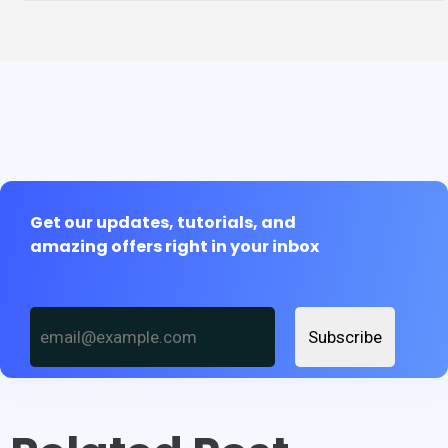
Get our updates, tutorials, and
amazing offers right in your inbox
Subscribe