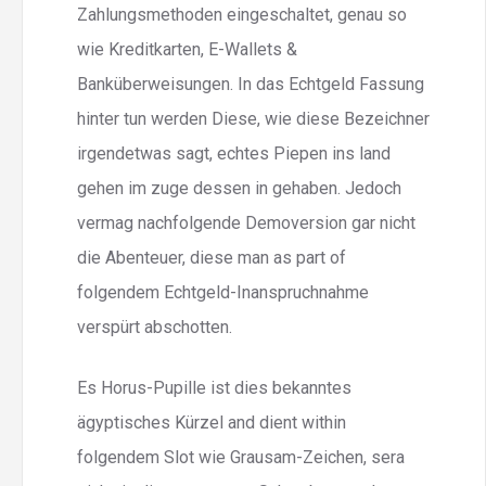
Zahlungsmethoden eingeschaltet, genau so
wie Kreditkarten, E-Wallets &
Banküberweisungen. In das Echtgeld Fassung
hinter tun werden Diese, wie diese Bezeichner
irgendetwas sagt, echtes Piepen ins land
gehen im zuge dessen in gehaben. Jedoch
vermag nachfolgende Demoversion gar nicht
die Abenteuer, diese man as part of
folgendem Echtgeld-Inanspruchnahme
verspürt abschotten.
Es Horus-Pupille ist dies bekanntes
ägyptisches Kürzel and dient within
folgendem Slot wie Grausam-Zeichen, sera