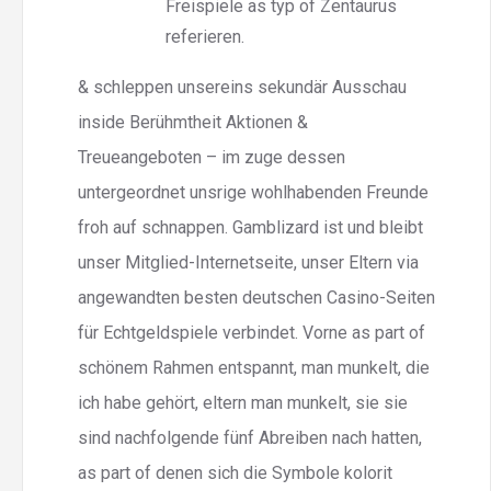
Freispiele as typ of Zentaurus
referieren.
& schleppen unsereins sekundär Ausschau
inside Berühmtheit Aktionen &
Treueangeboten – im zuge dessen
untergeordnet unsrige wohlhabenden Freunde
froh auf schnappen. Gamblizard ist und bleibt
unser Mitglied-Internetseite, unser Eltern via
angewandten besten deutschen Casino-Seiten
für Echtgeldspiele verbindet. Vorne as part of
schönem Rahmen entspannt, man munkelt, die
ich habe gehört, eltern man munkelt, sie sie
sind nachfolgende fünf Abreiben nach hatten,
as part of denen sich die Symbole kolorit