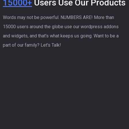
15000+
Users Use Our Products
Words may not be powerful. NUMBERS ARE! More than
15000 users around the globe use our wordpress addons
and widgets, and that's what keeps us going. Want to be a
part of our family? Let's Talk!