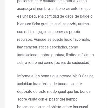
perfectamente dilatado de historia. Como
aconseja el nombre, un bono carente tanque
es una pequeña cantidad de giros de balde o
bien una ficha gratuita cual se podrí¡ utilizar
con el fin de jugar sin poner su propio
recursos. Aunque se puede lucro favorable,
hay características asociadas, como
instalaciones sobre postura, límites máximos
sobre retiro así­ como fechas de caducidad.
Informe ellos bonos que provee Mr. O Casino,
incluidas los ofertas de bonos carente
depósito de este modo­ igual que las bonos
sobre visita con el pasar del tiempo
bocamanga larga el objeto sobre inaugural