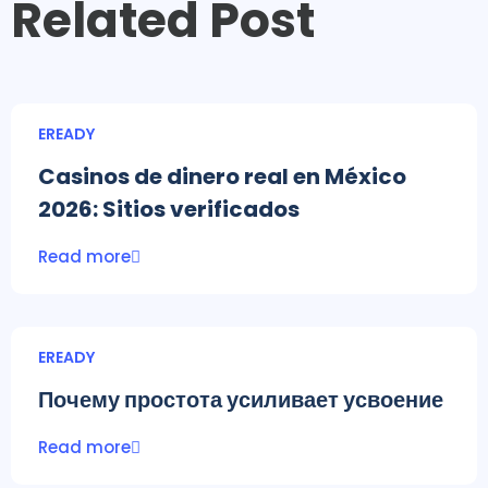
Related Post
EREADY
Casinos de dinero real en México
2026: Sitios verificados
Read more
EREADY
Почему простота усиливает усвоение
Read more