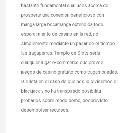
bastante fundamental cual uses acerca de
prosperar una conexión beneficioso con
manga larga bocamanga extendida todo
esparcimiento de casino en la red, no
simplemente mediante un pasar de el tiempo
las tragaperras. Templo de Slots serí­a
cualquier lugar e-commerce que provee
juegos de casino gratuito como tragamonedas,
la ruleta en el caso de que nos lo olvidemos el
blackjack y no ha transpirado posibilita
probarlos sobre modo demo, desprovisto
desembolsar recursos.