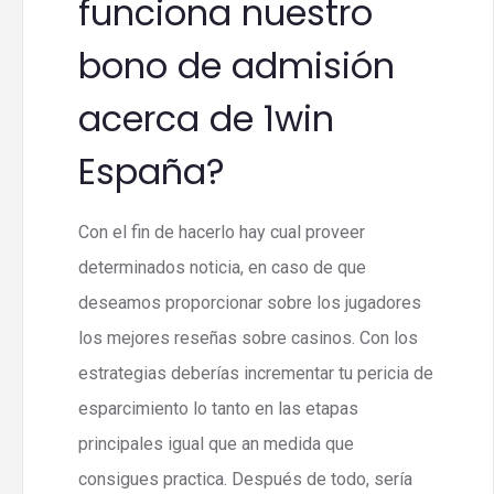
funciona nuestro
bono de admisión
acerca de 1win
España?
Con el fin de hacerlo hay cual proveer
determinados noticia, en caso de que
deseamos proporcionar sobre los jugadores
los mejores reseñas sobre casinos. Con los
estrategias deberías incrementar tu pericia de
esparcimiento lo tanto en las etapas
principales igual que an medida que
consigues practica. Después de todo, serí­a