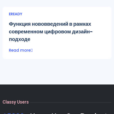
EREADY
Функция нововведений в рамках
современном цифровом дизайн-
подходе
Read more
Classy Users