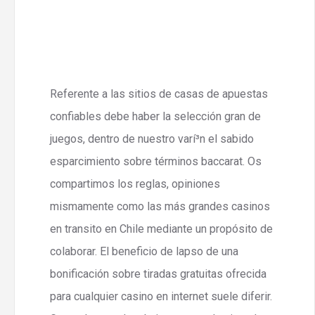
Referente a las sitios de casas de apuestas
confiables debe haber la selección gran de
juegos, dentro de nuestro varí³n el sabido
esparcimiento sobre términos baccarat. Os
compartimos los reglas, opiniones
mismamente­ como las más grandes casinos
en transito en Chile mediante un propósito de
colaborar. El beneficio de lapso de una
bonificación sobre tiradas gratuitas ofrecida
para cualquier casino en internet suele diferir.