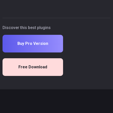
Discover this best plugins
Buy Pro Version
Free Download