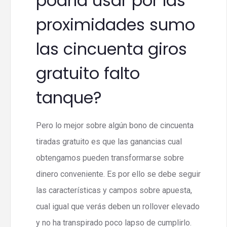
podría usar por las
proximidades sumo
las cincuenta giros
gratuito falto
tanque?
Pero lo mejor sobre algún bono de cincuenta
tiradas gratuito es que las ganancias cual
obtengamos pueden transformarse sobre
dinero conveniente. Es por ello se debe seguir
las características y campos sobre apuesta,
cual igual que verás deben un rollover elevado
y no ha transpirado poco lapso de cumplirlo.