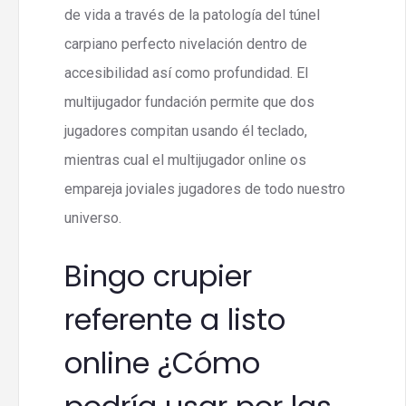
de vida a través de la patologí­a del túnel
carpiano perfecto nivelación dentro de
accesibilidad así­ como profundidad. El
multijugador fundación permite que dos
jugadores compitan usando él teclado,
mientras cual el multijugador online os
empareja joviales jugadores de todo nuestro
universo.
Bingo crupier
referente a listo
online ¿Cómo