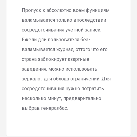
Пропуск к абсолютно всем функциям
взламывается только впоследствии
сосредоточивания учетной записи.
Ежели дли пользователя без-
взламывается журнал, оттого что его
страна заблокирует азартные
заведения, можно использовать
зеркало , для обхода ограничений. Для
сосредоточивания нужно потратить
несколько минут, предварительно
выбрав генералбас.