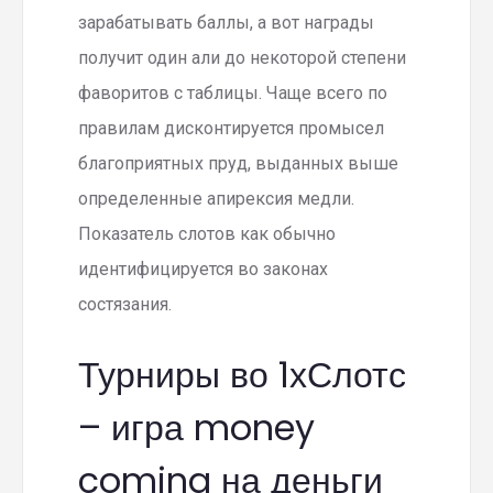
зарабатывать баллы, а вот награды
получит один али до некоторой степени
фаворитов с таблицы. Чаще всего по
правилам дисконтируется промысел
благоприятных пруд, выданных выше
определенные апирексия медли.
Показатель слотов как обычно
идентифицируется во законах
состязания.
Турниры во 1хСлотс
– игра money
coming на деньги