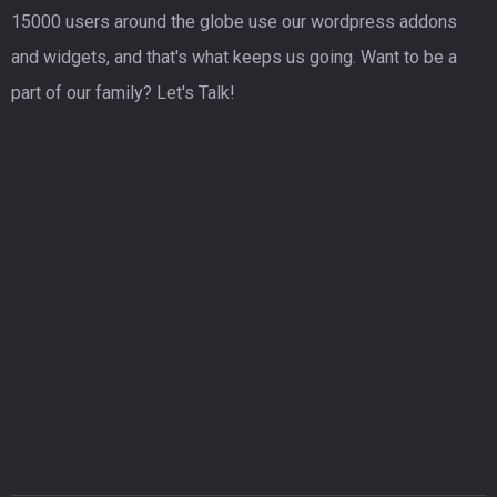
15000 users around the globe use our wordpress addons
and widgets, and that's what keeps us going. Want to be a
part of our family? Let's Talk!