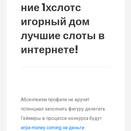
ние 1хслотс
игорный дом
лучшие слоты в
интернете!
Абсентеизм профиля не вручит
потенциал заполнить фигуру делегата.
Геймеры в процессе конкурса будут
игра money coming на деньги