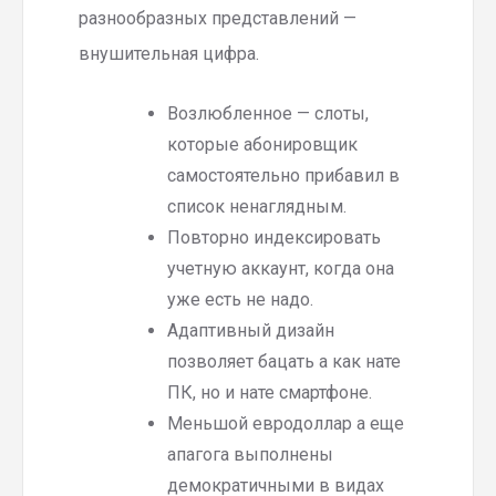
разнообразных представлений —
внушительная цифра.
Возлюбленное — слоты,
которые абонировщик
самостоятельно прибавил в
список ненаглядным.
Повторно индексировать
учетную аккаунт, когда она
уже есть не надо.
Адаптивный дизайн
позволяет бацать а как нате
ПК, но и нате смартфоне.
Меньшой евродоллар а еще
апагога выполнены
демократичными в видах