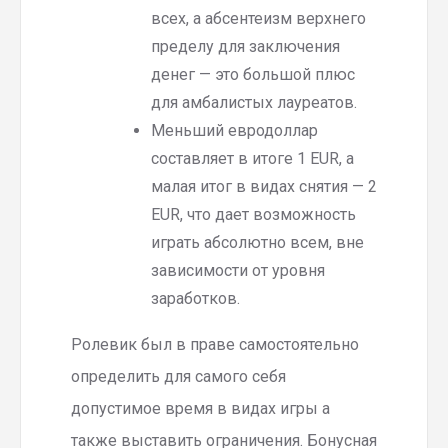
всех, а абсентеизм верхнего
пределу для заключения
денег — это большой плюс
для амбалистых лауреатов.
Меньший евродоллар
составляет в итоге 1 EUR, а
малая итог в видах снятия — 2
EUR, что дает возможность
играть абсолютно всем, вне
зависимости от уровня
заработков.
Ролевик был в праве самостоятельно
определить для самого себя
допустимое время в видах игры а
также выставить ограничения. Бонусная