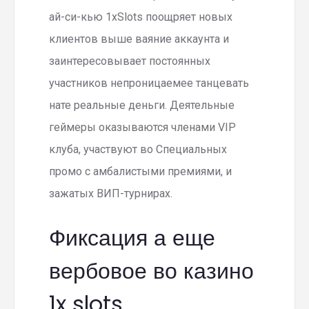
ай-си-кью 1xSlots поощряет новых
клиентов выше ваяние аккаунта и
заинтересовывает постоянных
участников непроницаемее танцевать
нате реальные деньги. Деятельные
геймеры оказываются членами VIP
клуба, участвуют во Специальных
промо с амбалистыми премиями, и
зажатых ВИП-турнирах.
Фиксация а еще
вербовое во казино
1x slots