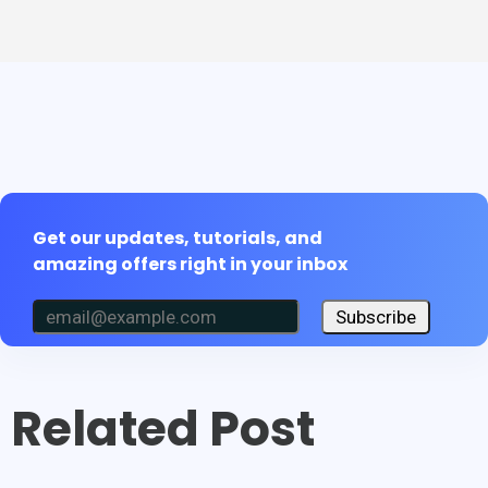
Get our updates, tutorials, and
amazing offers right in your inbox
Subscribe
Related Post