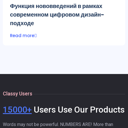
Функция нововведений в рамках
современном цифровом дизайн-
подходе
Read more
Classy Users
15000+
Users Use Our Products
Words may not be powerful. NUMBERS ARE! More than