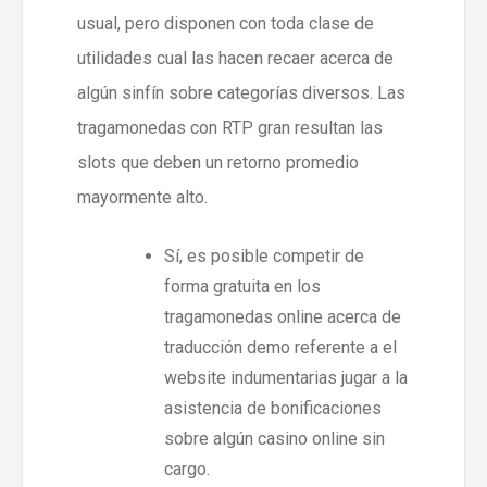
usual, pero disponen con toda clase de
utilidades cual las hacen recaer acerca de
algún sinfín sobre categorías diversos. Las
tragamonedas con RTP gran resultan las
slots que deben un retorno promedio
mayormente alto.
Sí, es posible competir de
forma gratuita en los
tragamonedas online acerca de
traducción demo referente a el
website indumentarias jugar a la
asistencia de bonificaciones
sobre algún casino online sin
cargo.