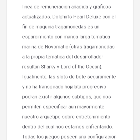
línea de remuneración añadida y gráficos
actualizados. Dolphin’s Pearl Deluxe con el
fin de máquina tragamonedas es un
esparcimiento con manga larga temática
marina de Novomatic (otras tragamonedas
a la propia temática del desarrollador
resultan Sharky y Lord of the Ocean).
Igualmente, las slots de bote seguramente
y no ha transpirado hojalata progresivo
podrán existir algunos subtipos, que nos
permiten especificar aún mayormente
nuestro arquetipo sobre entretenimiento
dentro del cual nos estamos enfrentando.
Todas los juegos poseen una configuración