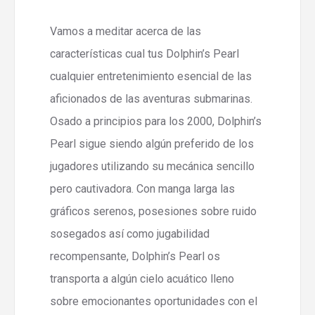
Vamos a meditar acerca de las
características cual tus Dolphin’s Pearl
cualquier entretenimiento esencial de las
aficionados de las aventuras submarinas.
Osado a principios para los 2000, Dolphin’s
Pearl sigue siendo algún preferido de los
jugadores utilizando su mecánica sencillo
pero cautivadora. Con manga larga las
gráficos serenos, posesiones sobre ruido
sosegados así­ como jugabilidad
recompensante, Dolphin’s Pearl os
transporta a algún cielo acuático lleno
sobre emocionantes oportunidades con el