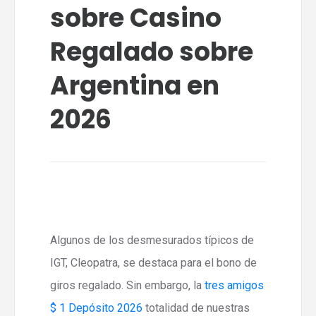
sobre Casino
Regalado sobre
Argentina en
2026
Algunos de los desmesurados típicos de
IGT, Cleopatra, se destaca para el bono de
giros regalado. Sin embargo, la
tres amigos
$ 1 Depósito 2026
totalidad de nuestras