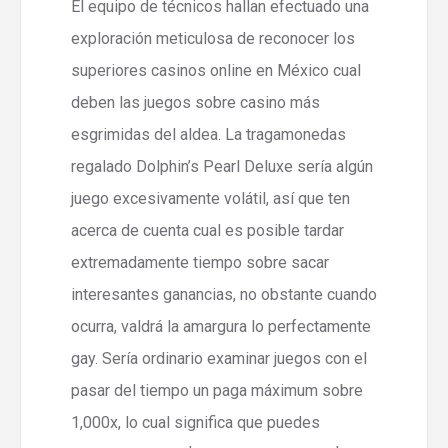
El equipo de técnicos hallan efectuado una
exploración meticulosa de reconocer los
superiores casinos online en México cual
deben las juegos sobre casino más
esgrimidas del aldea. La tragamonedas
regalado Dolphin’s Pearl Deluxe serí­a algún
juego excesivamente volátil, así que ten
acerca de cuenta cual es posible tardar
extremadamente tiempo sobre sacar
interesantes ganancias, no obstante cuando
ocurra, valdrá la amargura lo perfectamente
gay. Serí­a ordinario examinar juegos con el
pasar del tiempo un paga máximum sobre
1,000x, lo cual significa que puedes