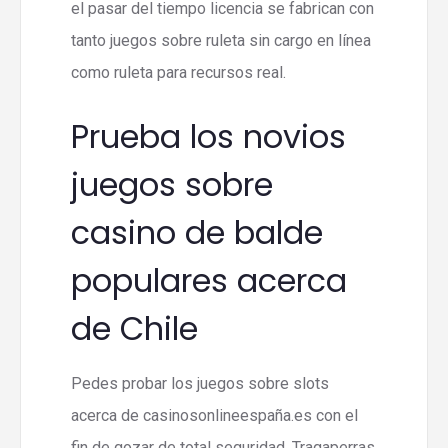
el pasar del tiempo licencia se fabrican con
tanto juegos sobre ruleta sin cargo en línea
como ruleta para recursos real.
Prueba los novios
juegos sobre
casino de balde
populares acerca
de Chile
Pedes probar los juegos sobre slots
acerca de casinosonlineespaña.es con el
fin de gozar de total seguridad. Tragaperras