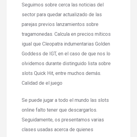
Seguimos sobre cerca las noticias del
sector para quedar actualizado de las
parejas previos lanzamientos sobre
tragamonedas. Calcula en precios míticos
igual que Cleopatra indumentarias Golden
Goddess de IGT, en el caso de que nos lo
olvidemos durante distinguido lista sobre
slots Quick Hit, entre muchos demás.
Calidad de el juego
Se puede jugar a todo el mundo las slots
online falto tener que descargarlos.
Seguidamente, os presentamos varias
clases usadas acerca de quienes