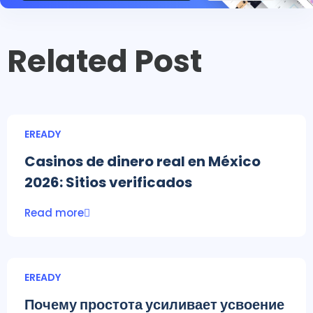
Related Post
EREADY
Casinos de dinero real en México
2026: Sitios verificados
Read more
EREADY
Почему простота усиливает усвоение