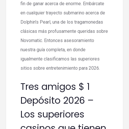
fin de ganar acerca de enorme. Embárcate
en cualquier trayecto submarino acerca de
Dolphin’s Pearl, una de los tragamonedas
clásicas más profusamente queridas sobre
Novomatic. Entonces asesoramiento
nuestra guía completa, en donde
igualmente clasificamos las superiores
sitios sobre entretenimiento para 2026.
Tres amigos $ 1
Depósito 2026 –
Los superiores
casinos que tienen