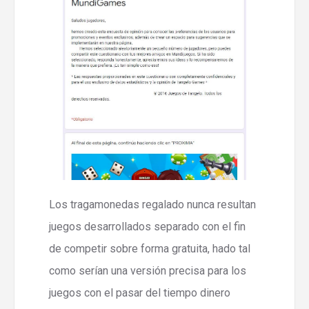
Los tragamonedas regalado nunca resultan
juegos desarrollados separado con el fin
de competir sobre forma gratuita, hado tal
como serían una versión precisa para los
juegos con el pasar del tiempo dinero