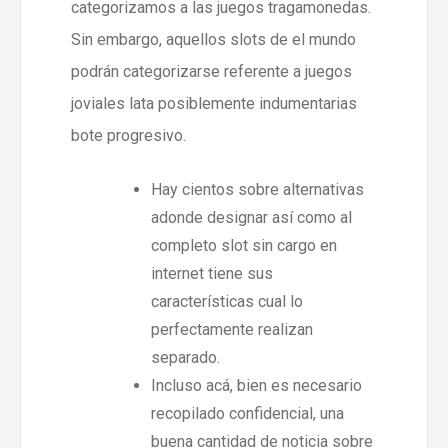
categorizamos a las juegos tragamonedas.
Sin embargo, aquellos slots de el mundo
podrán categorizarse referente a juegos
joviales lata posiblemente indumentarias
bote progresivo.
Hay cientos sobre alternativas
adonde designar así­ como al
completo slot sin cargo en
internet tiene sus
características cual lo
perfectamente realizan
separado.
Incluso acá, bien es necesario
recopilado confidencial, una
buena cantidad de noticia sobre