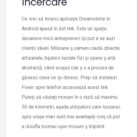
încercare
Ce vrei să încerci aplicația Dreamstime în
Android apasă în ăst link. Este un spațiu
deoarece micii antreprenori își pot a se auzi
clienții ideali. Milioane ş oameni caută obiecte
artizanale, bijuterii lucrate fizi și opere ş artă
abstractă, când scopul clar ş o a procura de
găsesc ceea ce își doresc. Prep să instalezi
Fiverr spre telefon accesează acest link.
Puteți să căutați misiuni în o rază să maximu
50 de kilometri, aşada utilizatorii care locuiesc
spre orașe mari sunt mai avantajați conj că pot
a răsufla tocmac ușor misiuni ş împlinit.