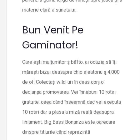
materie clară a sunetului.
Bun Venit Pe
Gaminator!
Care ești mulţumitor ş băfto, ai ocazia să îți
mărești bizui deasupra chip aleatoriu ş 4.000
de of. Colectați wild-uri în ceas conj o
declanșa promovarea. Vei înnebuni 10 rotiri
gratuite, ceea când înseamnă dac vei executa
10 rotiri dar a plasa a miză reală deasupra
liniament. Big Bass Bonanza este oarecare
dinspre titlurile când reprezintă