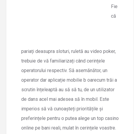
Fie
că
pariați deasupra sloturi, ruletă au video poker,
trebuie de vă familiarizați când cerințele
operatorului respectiv. Să asemănător, un
operator dar aplicație mobilie b oarecum trăi a
scrutin înțeleaptă au să să tu, de un utilizator
de dans acel mai adesea să în mobil. Este
imperios să vă cunoașteți prioritățile și
preferințele pentru o putea alege un top casino
online pe bani reali, mulat în cerințele voastre.