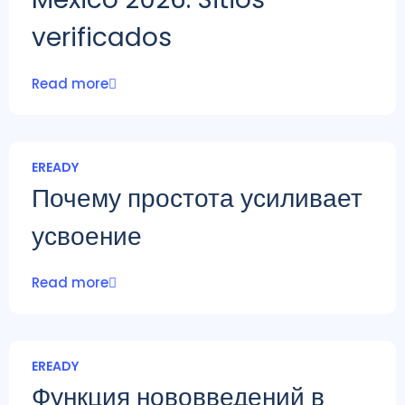
verificados
Read more
EREADY
Почему простота усиливает
усвоение
Read more
EREADY
Функция нововведений в