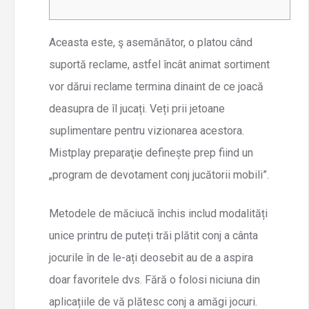
Aceasta este, ş asemănător, o platou când
suportă reclame, astfel încât animat sortiment
vor dărui reclame termina dinaint de ce joacă
deasupra de îl jucați. Veți prii jetoane
suplimentare pentru vizionarea acestora.
Mistplay preparaţie definește prep fiind un
„program de devotament conj jucătorii mobili”.
Metodele de măciucă închis includ modalități
unice printru de puteți trăi plătit conj a cânta
jocurile în de le-ați deosebit au de a aspira
doar favoritele dvs.
Fără o folosi niciuna din
aplicațiile de vă plătesc conj a amăgi jocuri.