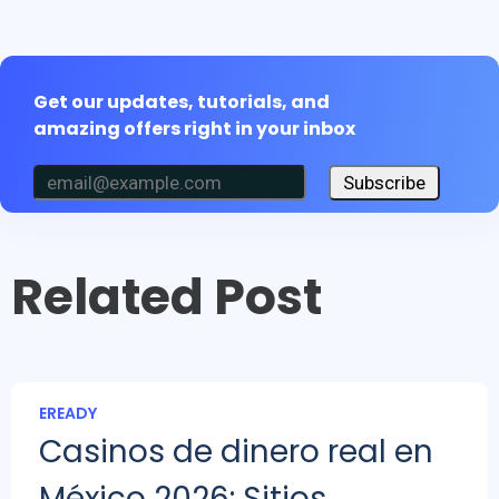
Get our updates, tutorials, and
amazing offers right in your inbox
Subscribe
Related Post
EREADY
Casinos de dinero real en
México 2026: Sitios