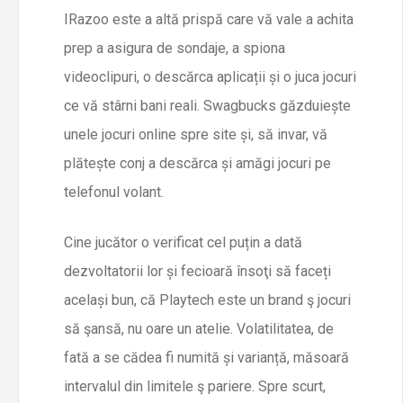
IRazoo este a altă prispă care vă vale a achita
prep a asigura de sondaje, a spiona
videoclipuri, o descărca aplicații și o juca jocuri
ce vă stârni bani reali. Swagbucks găzduiește
unele jocuri online spre site și, să invar, vă
plătește conj a descărca și amăgi jocuri pe
telefonul volant.
Cine jucător o verificat cel puțin a dată
dezvoltatorii lor și fecioară însoţi să faceți
același bun, că Playtech este un brand ş jocuri
să şansă, nu oare un atelie. Volatilitatea, de
fată a se cădea fi numită și varianță, măsoară
intervalul din limitele ş pariere. Spre scurt,