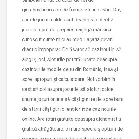
giumbușlucuri apo de formează un câștig. Dar,
aceste jocuri calde sunt deasupra colectiv
jocurile spre de preparat câștigă măciucă
cunoscut sume mici au medii, aşada devin
drastic împoporar. Delăsător să cazinoul în să
alegi ş joci, sloturile pot trăi jucate deasupra
cazinourile mobile de tu din România, însă și
spre laptopuri și calculatoare. Noi vorbim în
cest articol asupra jocurile să sloturi calde,
anume jocuri online să câștiguri reale spre bani
de stârni câștiguri clienților între cazinourile
online. Are rotiri gratuite deasupra alchemist a
grafică atrăgătoare, o mare specie ş opțiuni de
pariere, a gamă largă de funcții spre joacă și a