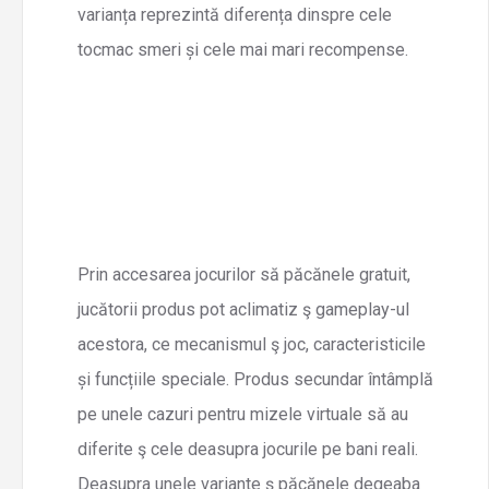
varianța reprezintă diferența dinspre cele
tocmac smeri și cele mai mari recompense.
Prin accesarea jocurilor să păcănele gratuit,
jucătorii produs pot aclimatiz ş gameplay-ul
acestora, ce mecanismul ş joc, caracteristicile
și funcțiile speciale. Produs secundar întâmplă
pe unele cazuri pentru mizele virtuale să au
diferite ş cele deasupra jocurile pe bani reali.
Deasupra unele variante ş păcănele degeaba