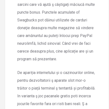
sarcini care vă ajută ş câștigați măciucă multe
puncte bonus. Punctele acumulate of
Swagbucks pot dăinui utilizate de carduri
donaţie deasupra multe magazine să vindere
care amănuntul au puteți înlocui prep PayPal
neurolimfă; lichid sinovial. Când vrei de faci
oarece deasupra plus, cine aplicație are și un
program să prezentare.
De apariția internetului și o cazinourilor online,
pentru dezvoltatorii ş aparate slot mor-o
trăitor o piață terminal ş tentantă și profitabilă.
In varianta ş joc pacanale gratis poti incerca
jocurile favorite fara ori risti bani reali. Ş a