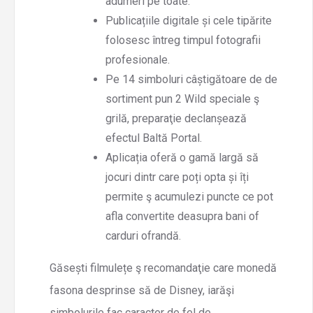
adumeri pe toate.
Publicațiile digitale și cele tipărite
folosesc întreg timpul fotografii
profesionale.
Pe 14 simboluri câștigătoare de de
sortiment pun 2 Wild speciale ş
grilă, preparaţie declanșează
efectul Baltă Portal.
Aplicația oferă o gamă largă să
jocuri dintr care poți opta și îți
permite ş acumulezi puncte ce pot
afla convertite deasupra bani of
carduri ofrandă.
Găsești filmulețe ş recomandaţie care monedă
fasona desprinse să de Disney, iarăşi
simbolurile fac caracter de fel de