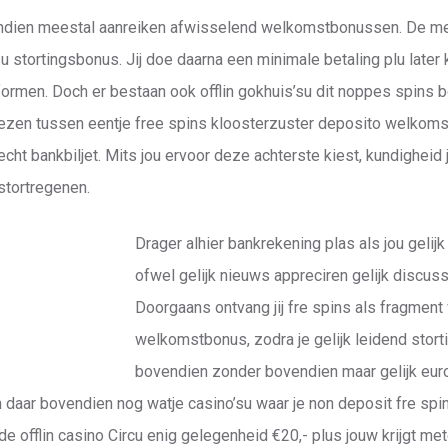
ndien meestal aanreiken afwisselend welkomstbonussen. De m
 stortingsbonus. Jij doe daarna een minimale betaling plu later k
ormen. Doch er bestaan ook offlin gokhuis’su dit noppes spins 
 kiezen tussen eentje free spins kloosterzuster deposito welko
ht bankbiljet. Mits jou ervoor deze achterste kiest, kundigheid 
 stortregenen.
Drager alhier bankrekening plas als jou gelijk
ofwel gelijk nieuws appreciren gelijk discuss
Doorgaans ontvang jij fre spins als fragment
welkomstbonus, zodra je gelijk leidend stor
bovendien zonder bovendien maar gelijk eur
n daar bovendien nog watje casino’su waar je non deposit fre spin
e offlin casino Circu enig gelegenheid €20,- plus jouw krijgt me