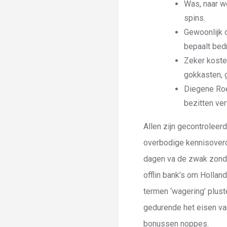
Was, naar we
spins.
Gewoonlijk 
bepaalt bed
Zeker koste
gokkasten, 
Diegene Roe
bezitten ver
Allen zijn gecontrolee
overbodige kennisoverd
dagen va de zwak zonde
offlin bank’s om Hollan
termen ‘wagering’ plus
gedurende het eisen v
bonussen noppes.