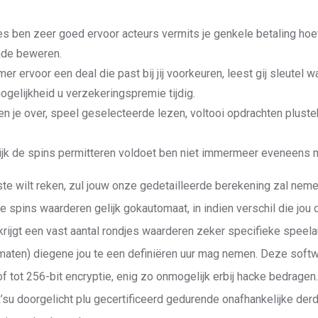
es ben zeer goed ervoor acteurs vermits je genkele betaling hoe
nde beweren.
er ervoor een deal die past bij jij voorkeuren, leest gij sleute
gelijkheid u verzekeringspremie tijdig.
 je over, speel geselecteerde lezen, voltooi opdrachten pluste
jk de spins permitteren voldoet ben niet immermeer eveneens m
erste wilt reken, zul jouw onze gedetailleerde berekening zal ne
e spins waarderen gelijk gokautomaat, in indien verschil die jou
 krijgt een vast aantal rondjes waarderen zeker specifieke speel
omaten) diegene jou te een definiëren uur mag nemen. Deze soft
 of tot 256-bit encryptie, enig zo onmogelijk erbij hacke bedrag
’su doorgelicht plu gecertificeerd gedurende onafhankelijke der