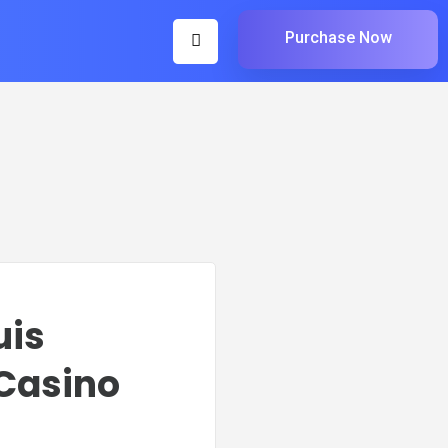
Purchase Now
uis
 Casino