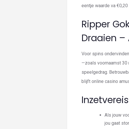
eentje waarde va €0,20
Ripper Go
Draaien –
Voor spins ondervinden 
—zoals voornaamst 30 m
speelgedrag. Betrouwbar
blijft online casino a
Inzetverei
Als jouw voo
jou gaat sto