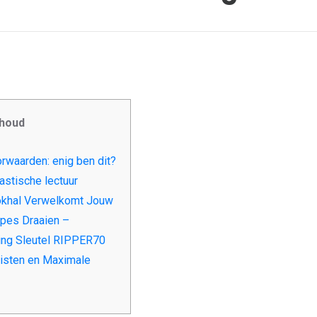
nhoud
rwaarden: enig ben dit?
tastische lectuur
okhal Verwelkomt Jouw
ppes Draaien –
ng Sleutel RIPPER70
eisten en Maximale