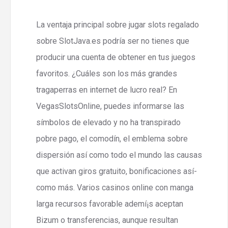
La ventaja principal sobre jugar slots regalado
sobre SlotJava.es podrí­a ser no tienes que
producir una cuenta de obtener en tus juegos
favoritos. ¿Cuáles son los más grandes
tragaperras en internet de lucro real? En
VegasSlotsOnline, puedes informarse las
símbolos de elevado y no ha transpirado
pobre pago, el comodín, el emblema sobre
dispersión así­ como todo el mundo las causas
que activan giros gratuito, bonificaciones así­
como más. Varios casinos online con manga
larga recursos favorable ademí¡s aceptan
Bizum o transferencias, aunque resultan