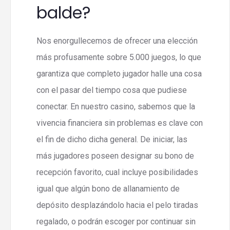
balde?
Nos enorgullecemos de ofrecer una elección
más profusamente sobre 5.000 juegos, lo que
garantiza que completo jugador halle una cosa
con el pasar del tiempo cosa que pudiese
conectar. En nuestro casino, sabemos que la
vivencia financiera sin problemas es clave con
el fin de dicho dicha general. De iniciar, las
más jugadores poseen designar su bono de
recepción favorito, cual incluye posibilidades
igual que algún bono de allanamiento de
depósito desplazándolo hacia el pelo tiradas
regalado, o podrán escoger por continuar sin