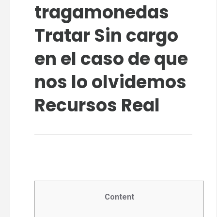
tragamonedas
Tratar Sin cargo
en el caso de que
nos lo olvidemos
Recursos Real
Content