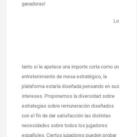
ganadoras!
Lo
tanto si le apetece una importe corta como un
entretenimiento de mesa estratégico, la
plataforma estaría diseñada pensando en sus
intereses. Proponemos la diversidad sobre
estrategias sobre remuneración diseñados
con el fin de dar satisfacción las distintas
necesidades sobre todos los jugadores
españoles. Ciertos jugadores pueden probar