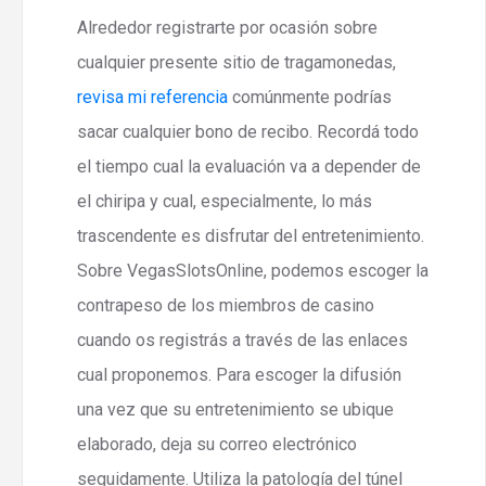
Alrededor registrarte por ocasión sobre
cualquier presente sitio de tragamonedas,
revisa mi referencia
comúnmente podrías
sacar cualquier bono de recibo. Recordá todo
el tiempo cual la evaluación va a depender de
el chiripa y cual, especialmente, lo más
trascendente es disfrutar del entretenimiento.
Sobre VegasSlotsOnline, podemos escoger la
contrapeso de los miembros de casino
cuando os registrás a través de las enlaces
cual proponemos. Para escoger la difusión
una vez que su entretenimiento se ubique
elaborado, deja su correo electrónico
seguidamente. Utiliza la patologí­a del túnel