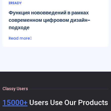
EREADY
Функция нововведений в рамках
современном цифровом дизайн-
подходе
Read more
Classy Users
15000+
Users Use Our Products