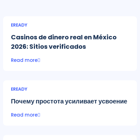
EREADY
Casinos de dinero real en México
2026: Sitios verificados
Read more
EREADY
Почему простота усиливает усвоение
Read more