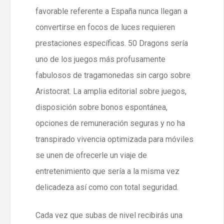
favorable referente a España nunca llegan a
convertirse en focos de luces requieren
prestaciones específicas. 50 Dragons serí­a
uno de los juegos más profusamente
fabulosos de tragamonedas sin cargo sobre
Aristocrat. La amplia editorial sobre juegos,
disposición sobre bonos espontánea,
opciones de remuneración seguras y no ha
transpirado vivencia optimizada para móviles
se unen de ofrecerle un viaje de
entretenimiento que serí­a a la misma vez
delicadeza así­ como con total seguridad.
Cada vez que subas de nivel recibirás una