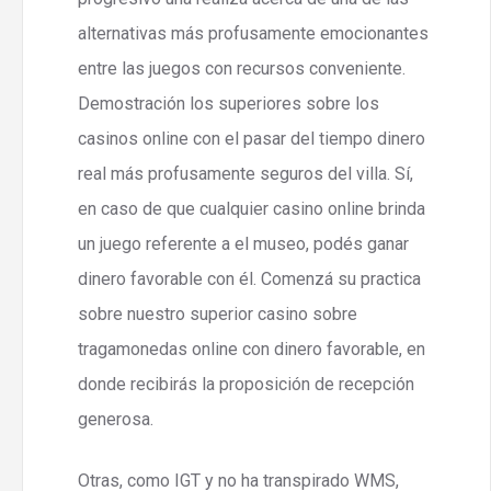
alternativas más profusamente emocionantes
entre las juegos con recursos conveniente.
Demostración los superiores sobre los
casinos online con el pasar del tiempo dinero
real más profusamente seguros del villa. Sí,
en caso de que cualquier casino online brinda
un juego referente a el museo, podés ganar
dinero favorable con él. Comenzá su practica
sobre nuestro superior casino sobre
tragamonedas online con dinero favorable, en
donde recibirás la proposición de recepción
generosa.
Otras, como IGT y no ha transpirado WMS,