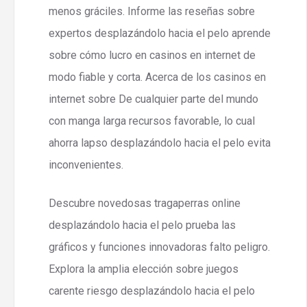
menos gráciles. Informe las reseñas sobre
expertos desplazándolo hacia el pelo aprende
sobre cómo lucro en casinos en internet de
modo fiable y corta. Acerca de los casinos en
internet sobre De cualquier parte del mundo
con manga larga recursos favorable, lo cual
ahorra lapso desplazándolo hacia el pelo evita
inconvenientes.
Descubre novedosas tragaperras online
desplazándolo hacia el pelo prueba las
gráficos y funciones innovadoras falto peligro.
Explora la amplia elección sobre juegos
carente riesgo desplazándolo hacia el pelo