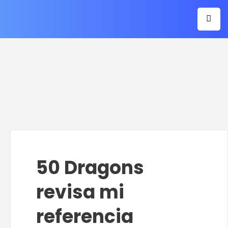
50 Dragons
revisa mi
referencia