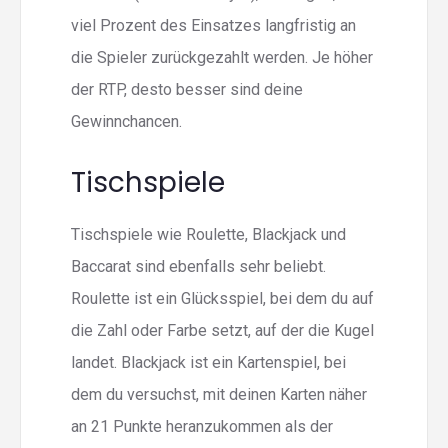
viel Prozent des Einsatzes langfristig an
die Spieler zurückgezahlt werden. Je höher
der RTP, desto besser sind deine
Gewinnchancen.
Tischspiele
Tischspiele wie Roulette, Blackjack und
Baccarat sind ebenfalls sehr beliebt.
Roulette ist ein Glücksspiel, bei dem du auf
die Zahl oder Farbe setzt, auf der die Kugel
landet. Blackjack ist ein Kartenspiel, bei
dem du versuchst, mit deinen Karten näher
an 21 Punkte heranzukommen als der