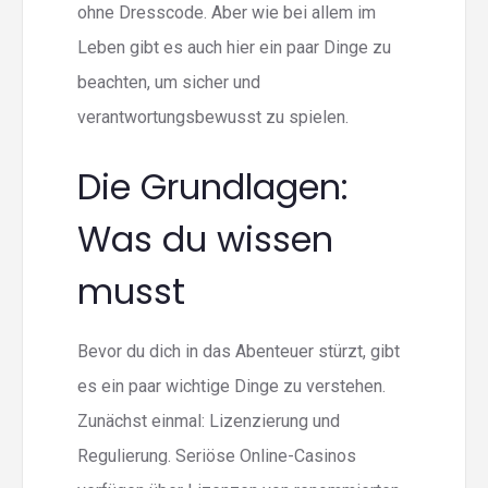
ohne Dresscode. Aber wie bei allem im
Leben gibt es auch hier ein paar Dinge zu
beachten, um sicher und
verantwortungsbewusst zu spielen.
Die Grundlagen:
Was du wissen
musst
Bevor du dich in das Abenteuer stürzt, gibt
es ein paar wichtige Dinge zu verstehen.
Zunächst einmal: Lizenzierung und
Regulierung. Seriöse Online-Casinos