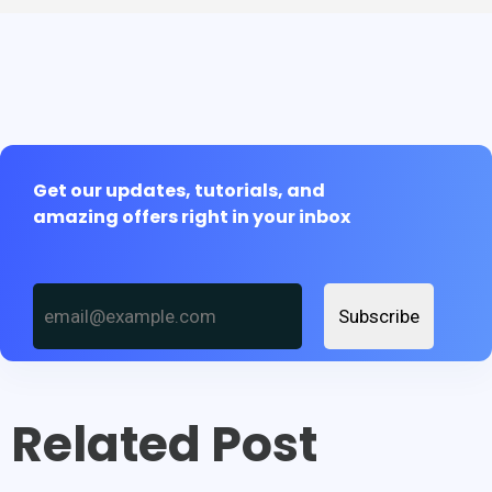
Get our updates, tutorials, and
amazing offers right in your inbox
Subscribe
Related Post