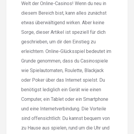
Welt der Online-Casinos! Wenn du neu in
diesem Bereich bist, kann alles zunächst
etwas überwältigend wirken. Aber keine
Sorge, dieser Artikel ist speziell für dich
geschrieben, um dir den Einstieg zu
erleichtern. Online-Glücksspiel bedeutet im
Grunde genommen, dass du Casinospiele
wie Spielautomaten, Roulette, Blackjack
oder Poker über das Internet spielst. Du
benötigst lediglich ein Gerät wie einen
Computer, ein Tablet oder ein Smartphone
und eine Internetverbindung. Die Vorteile
sind offensichtlich: Du kannst bequem von
zu Hause aus spielen, rund um die Uhr und