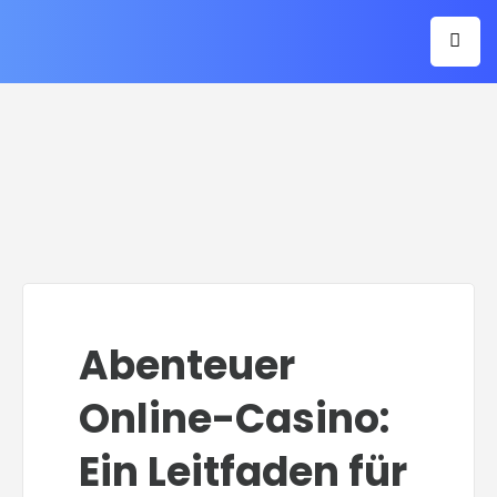
Abenteuer
Online-Casino:
Ein Leitfaden für