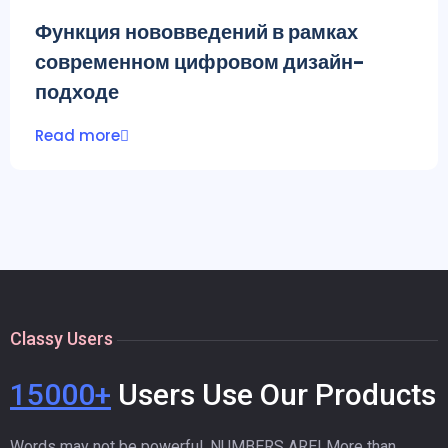
Функция нововведений в рамках
современном цифровом дизайн-
подходе
Read more
Classy Users
15000+
Users Use Our Products
Words may not be powerful. NUMBERS ARE! More than