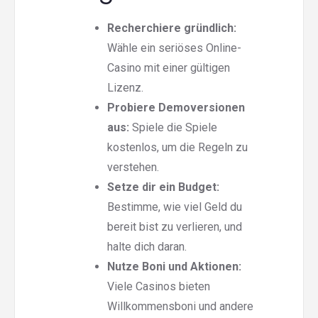
Recherchiere gründlich:
Wähle ein seriöses Online-
Casino mit einer gültigen
Lizenz.
Probiere Demoversionen
aus:
Spiele die Spiele
kostenlos, um die Regeln zu
verstehen.
Setze dir ein Budget:
Bestimme, wie viel Geld du
bereit bist zu verlieren, und
halte dich daran.
Nutze Boni und Aktionen:
Viele Casinos bieten
Willkommensboni und andere