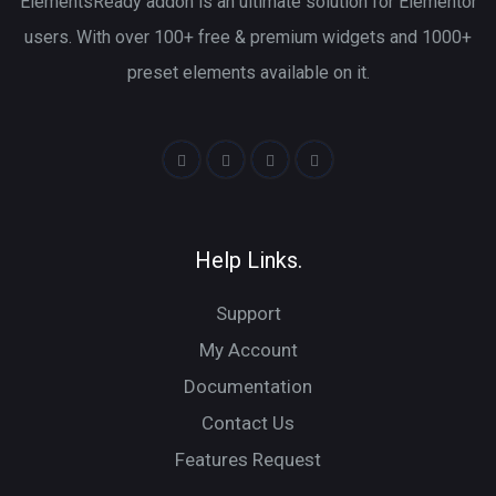
ElementsReady addon is an ultimate solution for Elementor
users. With over 100+ free & premium widgets and 1000+
preset elements available on it.
Help Links.
Support
My Account
Documentation
Contact Us
Features Request