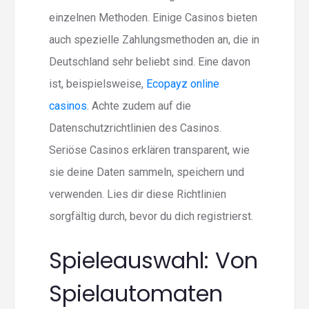
einzelnen Methoden. Einige Casinos bieten
auch spezielle Zahlungsmethoden an, die in
Deutschland sehr beliebt sind. Eine davon
ist, beispielsweise,
Ecopayz online
casinos
. Achte zudem auf die
Datenschutzrichtlinien des Casinos.
Seriöse Casinos erklären transparent, wie
sie deine Daten sammeln, speichern und
verwenden. Lies dir diese Richtlinien
sorgfältig durch, bevor du dich registrierst.
Spieleauswahl: Von
Spielautomaten