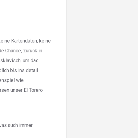
eine Kartendaten, keine
e Chance, zurück in
 sklavisch, um das
lich bis ins detail
enspiel wie
ssen unser El Torero
 was auch immer