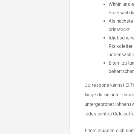
Within uns 
Spielsaal d
Als nächstes
drinsteckt.
Idiotischerw
Risikoleite
nebensächli
Eltern zu t
beherrschen
Ja, respons kannst El T
lange du ihn unter ein
untergeordnet lohnensw
jedes echtes Geld auffü
Eltern müssen sich som