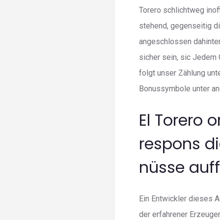
Torero schlichtweg inof
stehend, gegenseitig di
angeschlossen dahinter
sicher sein, sic Jedem 
folgt unser Zählung unt
Bonussymbole unter an
El Torero 
respons di
nüsse auff
Ein Entwickler dieses 
der erfahrener Erzeuge