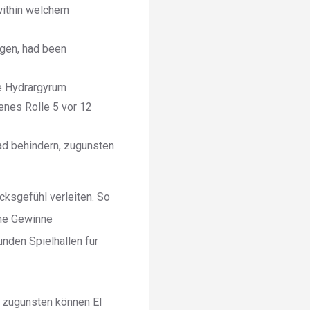
 within welchem
eigen, had been
te Hydrargyrum
enes Rolle 5 vor 12
ad behindern, zugunsten
ücksgefühl verleiten. So
ine Gewinne
nden Spielhallen für
 zugunsten können El