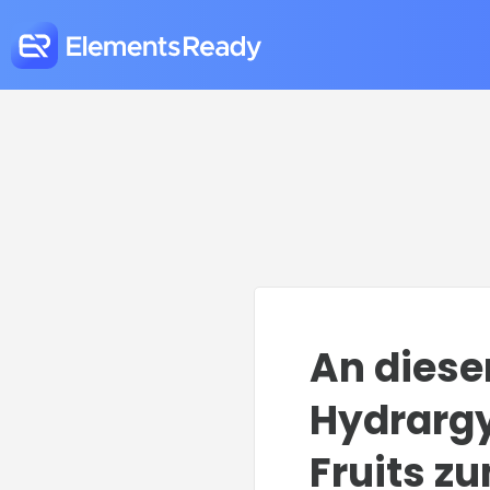
An dieser
Hydrargy
Fruits z