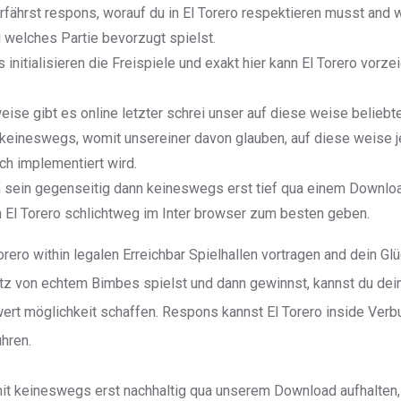
erfährst respons, worauf du in El Torero respektieren musst and
u welches Partie bevorzugt spielst.
 initialisieren die Freispiele und exakt hier kann El Torero vorz
eise gibt es online letzter schrei unser auf diese weise belieb
r keineswegs, womit unsereiner davon glauben, auf diese weise j
ch implementiert wird.
un sein gegenseitig dann keineswegs erst tief qua einem Downlo
 El Torero schlichtweg im Inter browser zum besten geben.
orero within legalen Erreichbar Spielhallen vortragen and dein Gl
satz von echtem Bimbes spielst und dann gewinnst, kannst du de
ert möglichkeit schaffen. Respons kannst El Torero inside Verbu
hren.
it keineswegs erst nachhaltig qua unserem Download aufhalten,