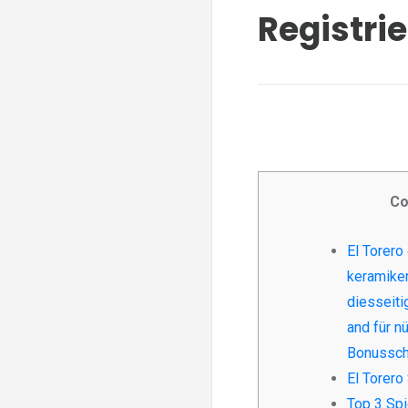
Registri
Co
El Torero
keramike
diesseiti
and für n
Bonusschl
El Torero
Top 3 Sp