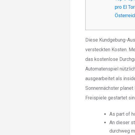
pro El Tor
Österreic
Diese Kundgebung-Ausga
versteckten Kosten. Me
das kostenlose Durchga
Automatenspiel nützlichk
ausgearbeitet als insid
Sonnennächster planet B
Freispiele gestartet sin
As part of 
An dieser s
durchweg m