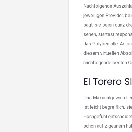
Nachfolgende Auszahlun
jeweiligen Provider, b
sagt, sie seien ganz d
sehen, startest respons
das Polypen alle. As p
diesem virtuellen Absol
nachfolgende besten On
El Torero S
Das Maximalgewinn lie
ist leicht begreiflich, 
Hochgefühl entscheidet
schon auf zigeunern häl