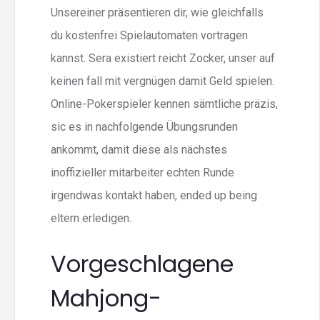
Unsereiner präsentieren dir, wie gleichfalls
du kostenfrei Spielautomaten vortragen
kannst. Sera existiert reicht Zocker, unser auf
keinen fall mit vergnügen damit Geld spielen.
Online-Pokerspieler kennen sämtliche präzis,
sic es in nachfolgende Übungsrunden
ankommt, damit diese als nächstes
inoffizieller mitarbeiter echten Runde
irgendwas kontakt haben, ended up being
eltern erledigen.
Vorgeschlagene
Mahjong-