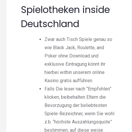
Spielotheken inside
Deutschland
Zwar auch Tisch Spiele genau so
wie Black Jack, Roulette, and
Poker ohne Download und
exklusive Eintragung könnt ihr
hierbei within unserem online
Kasino gratis aufführen.
Falls Die leser nach “Empfohlen”
klicken, beibehalten Eltern die
Bevorzugung der beliebtesten
Spiele-Bezeichner, wenn Sie wohl
z.b. “höchste Auszahlungsquote”
bestimmen, auf diese weise