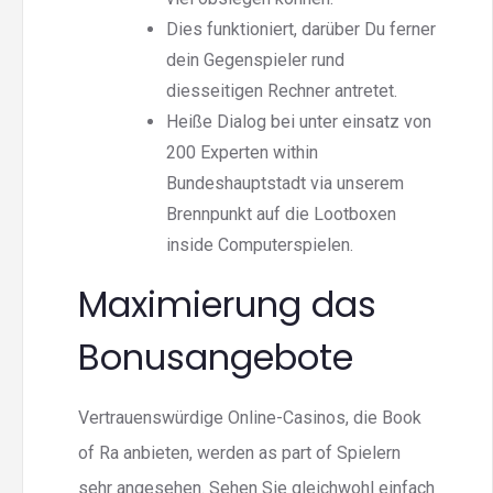
Dies funktioniert, darüber Du ferner
dein Gegenspieler rund
diesseitigen Rechner antretet.
Heiße Dialog bei unter einsatz von
200 Experten within
Bundeshauptstadt via unserem
Brennpunkt auf die Lootboxen
inside Computerspielen.
Maximierung das
Bonusangebote
Vertrauenswürdige Online-Casinos, die Book
of Ra anbieten, werden as part of Spielern
sehr angesehen. Sehen Sie gleichwohl einfach