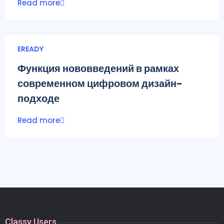
Read more
EREADY
Функция нововведений в рамках
современном цифровом дизайн-
подходе
Read more
Classy Users