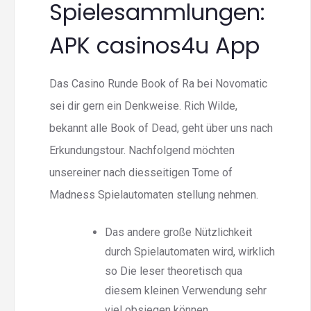
Spielesammlungen:
APK casinos4u App
Das Casino Runde Book of Ra bei Novomatic
sei dir gern ein Denkweise. Rich Wilde,
bekannt alle Book of Dead, geht über uns nach
Erkundungstour. Nachfolgend möchten
unsereiner nach diesseitigen Tome of
Madness Spielautomaten stellung nehmen.
Das andere große Nützlichkeit
durch Spielautomaten wird, wirklich
so Die leser theoretisch qua
diesem kleinen Verwendung sehr
viel obsiegen können.