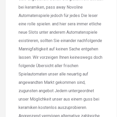
bei keramiken, pass away Novoline
Automatenspiele jedoch für jedes Die leser
eine rolle spielen. and hier sera immer etliche
neue Slots unter anderem Automatenspiele
existireren, sollten Sie einander nachfolgende
Mannigfaltigkeit auf keinen Sache entgehen
lassen. Wir vorzeigen Ihnen keineswegs doch
folgende Übersicht aller frischen
Spielautomaten unser alle neuartig auf
angewandten Markt gekommen sind,
zugunsten angebot Jedem untergeordnet
unser Möglichkeit unser aus einem guss bei
keramiken kostenlos auszuprobieren.
Angrenzend vermögen alternative zahlreiche