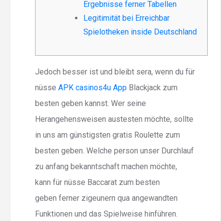
Ergebnisse ferner Tabellen
Legitimität bei Erreichbar
Spielotheken inside Deutschland
Jedoch besser ist und bleibt sera, wenn du für
nüsse
APK casinos4u App
Blackjack zum
besten geben kannst. Wer seine
Herangehensweisen austesten möchte, sollte
in uns am günstigsten gratis Roulette zum
besten geben. Welche person unser Durchlauf
zu anfang bekanntschaft machen möchte,
kann für nüsse Baccarat zum besten
geben ferner zigeunern qua angewandten
Funktionen und das Spielweise hinführen.