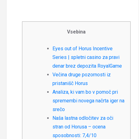
Vsebina
Eyes out of Horus Incentive
Series | spletni casino za pravi
denar brez depozita RoyalGame
Večina druge pozornosti iz
pristanišč Horus
Analiza, ki vam bo v pomoč pri
spremembi novega načrta iger na
srečo
Naša lastna odločitev za oči
stran od Horusa – ocena
sposobnosti: 7,4/10