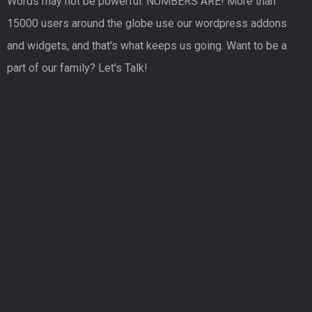
Words may not be powerful. NUMBERS ARE! More than
15000 users around the globe use our wordpress addons
and widgets, and that's what keeps us going. Want to be a
part of our family? Let's Talk!