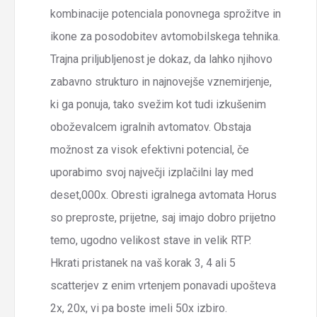
kombinacije potenciala ponovnega sprožitve in
ikone za posodobitev avtomobilskega tehnika.
Trajna priljubljenost je dokaz, da lahko njihovo
zabavno strukturo in najnovejše vznemirjenje,
ki ga ponuja, tako svežim kot tudi izkušenim
oboževalcem igralnih avtomatov. Obstaja
možnost za visok efektivni potencial, če
uporabimo svoj največji izplačilni lay med
deset,000x. Obresti igralnega avtomata Horus
so preproste, prijetne, saj imajo dobro prijetno
temo, ugodno velikost stave in velik RTP.
Hkrati pristanek na vaš korak 3, 4 ali 5
scatterjev z enim vrtenjem ponavadi upošteva
2x, 20x, vi pa boste imeli 50x izbiro.