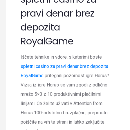
pravi denar brez
depozita
RoyalGame
Iščete tehnike in vdore, s katerimi boste
spletni casino za pravi denar brez depozita
RoyalGame
pritegnili pozornost igre Horus?
Vizija iz igre Horus se vam zgodi z odlično
mrežo 5×3 z 10 produktivnimi plačilnimi
linijami. Če želite uživati ​​v Attention from
Horus 100-odstotno brezplačno, preprosto
poiščite na vrh te strani in lahko zaključite