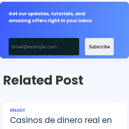
Get our updates, tutorials, and
amazing offers right in your inbox
Subscribe
Related Post
EREADY
Casinos de dinero real en