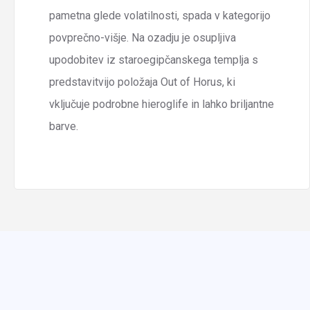
pametna glede volatilnosti, spada v kategorijo
povprečno-višje. Na ozadju je osupljiva
upodobitev iz staroegipčanskega templja s
predstavitvijo položaja Out of Horus, ki
vključuje podrobne hieroglife in lahko briljantne
barve.