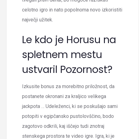
celotno igro in nato popolnoma novo izkoristiti
največji užitek.
Le kdo je Horusu na
spletnem mestu
ustvaril Pozornost?
Izkusite bonus za morebitno priložnost, da
postanete okronani za kraljico velikega
jackpota … Udeleženci, ki se poskušajo sami
potopiti v egipčansko pustolovščino, bodo
zagotovo odkrili, kaj iščejo tudi znotraj
stenskega prostora te video igre. Igra, ki je