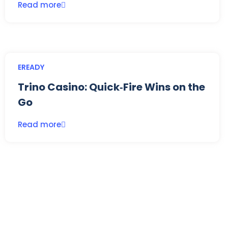
Read more
EREADY
Trino Casino: Quick‑Fire Wins on the
Go
Read more