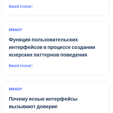
Read more
EREADY
Функция пользовательских
интерфейсов в процессе создании
юзерских паттернов поведения
Read more
EREADY
Почему ясные интерфейсы
вызывают доверие