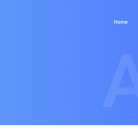
Home
A