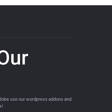
Our
globe use our wordpress addons and
k!