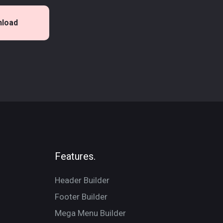
nload
Features.
Header Builder
Footer Builder
Mega Menu Builder