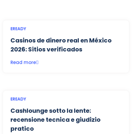
EREADY
Casinos de dinero real en México
2026: Sitios verificados
Read more
EREADY
Cashlounge sotto la lente:
recensione tecnica e giudizio
pratico