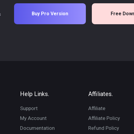
Buy Pro Version
Free Dow
s
Help Links.
Affiliates.
Support
Affiliate
My Account
Affiliate Policy
Documentation
Refund Policy