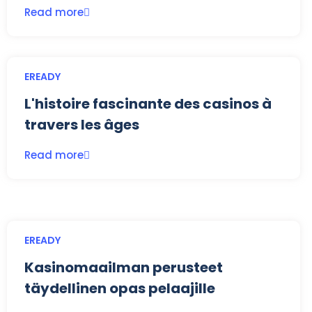
Read more
EREADY
L'histoire fascinante des casinos à
travers les âges
Read more
EREADY
Kasinomaailman perusteet
täydellinen opas pelaajille