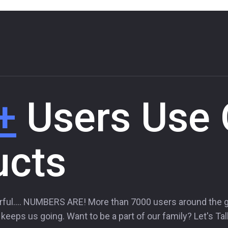
+
Users Use 
ucts
ful…. NUMBERS ARE! More than 7000 users around the 
keeps us going. Want to be a part of our family? Let's Tal