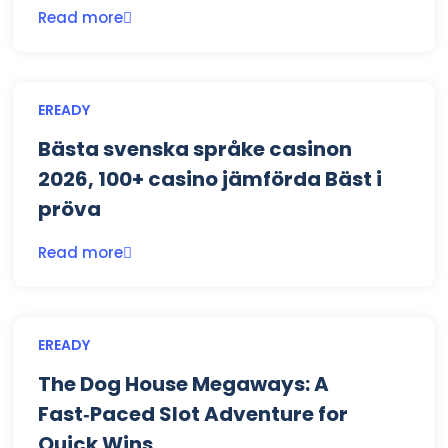
Read more
EREADY
Bästa svenska språke casinon
2026, 100+ casino jämförda Bäst i
pröva
Read more
EREADY
The Dog House Megaways: A
Fast‑Paced Slot Adventure for
Quick Wins