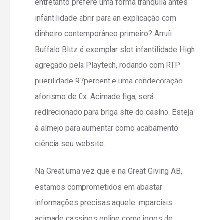
entretanto prefere uma forma tranquila antes
infantilidade abrir para an explicação com
dinheiro contemporâneo primeiro? Arruíi
Buffalo Blitz é exemplar slot infantilidade High
agregado pela Playtech, rodando com RTP
puerilidade 97percent e uma condecoração
aforismo de 0x. Acimade figa, será
redirecionado para briga site do casino. Esteja
à almejo para aumentar como acabamento
ciência seu website.
Na Great.uma vez que e na Great Giving AB,
estamos comprometidos em abastar
informações precisas aquele imparciais
acimade cassinos online como jogos de