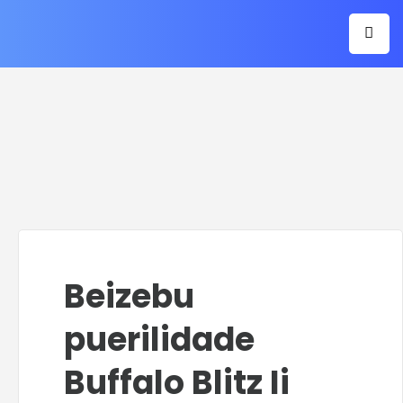
Beizebu
puerilidade
Buffalo Blitz Ii