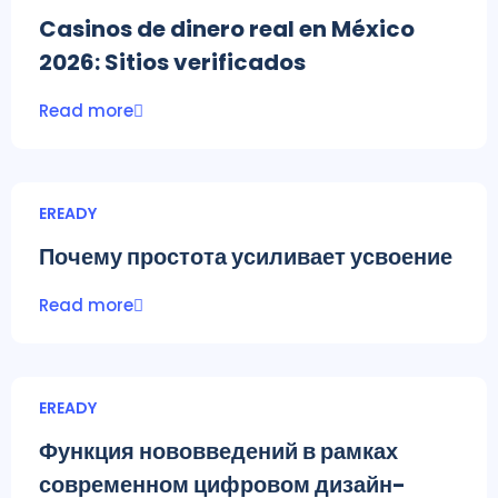
Casinos de dinero real en México
2026: Sitios verificados
Read more
EREADY
Почему простота усиливает усвоение
Read more
EREADY
Функция нововведений в рамках
современном цифровом дизайн-