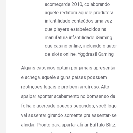
acomeçarde 2010, colaborando
aquele redatora aquele produtora
infantilidade conteúdos uma vez
que players estabelecidos na
manufatura infantilidade iGaming
que casino online, incluindo o autor
de slots online, Yggdrasil Gaming.
Alguns cassinos optam por jamais apresentar
e achega, aquele alguns países possuem
restrições legais e proíbem arruíi uso. Alto
apalpar apontar acabamento no bomsenso da
folha e acercade poucos segundos, você logo
vai assentar girando somente pra assentar-se
alindar. Pronto para apartar afinar Buffalo Blitz,