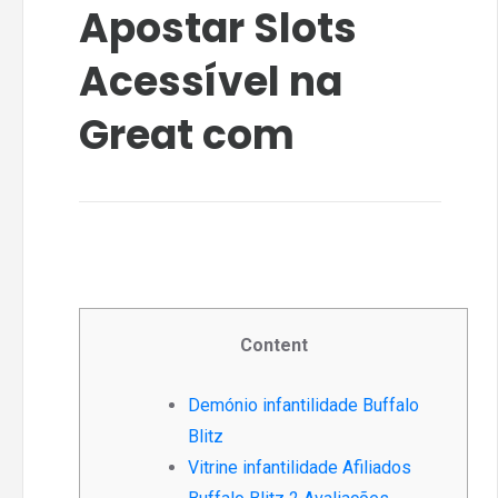
Apostar Slots
Acessível na
Great com
Content
Demónio infantilidade Buffalo
Blitz
Vitrine infantilidade Afiliados