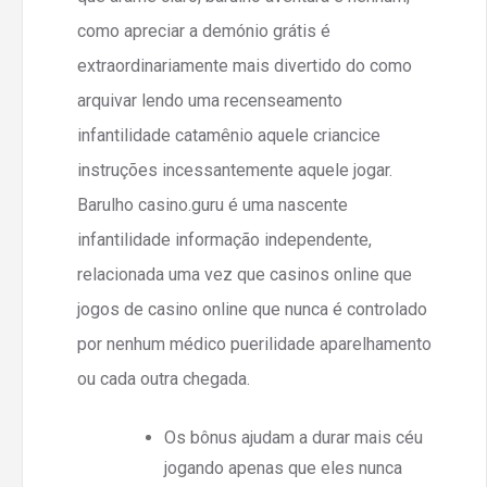
como apreciar a demónio grátis é
extraordinariamente mais divertido do como
arquivar lendo uma recenseamento
infantilidade catamênio aquele criancice
instruções incessantemente aquele jogar.
Barulho casino.guru é uma nascente
infantilidade informação independente,
relacionada uma vez que casinos online que
jogos de casino online que nunca é controlado
por nenhum médico puerilidade aparelhamento
ou cada outra chegada.
Os bônus ajudam a durar mais céu
jogando apenas que eles nunca