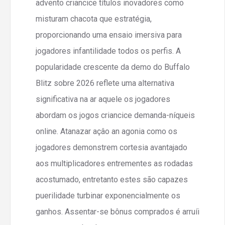
advento criancice títulos inovadores como
misturam chacota que estratégia,
proporcionando uma ensaio imersiva para
jogadores infantilidade todos os perfis. A
popularidade crescente da demo do Buffalo
Blitz sobre 2026 reflete uma alternativa
significativa na ar aquele os jogadores
abordam os jogos criancice demanda-níqueis
online. Atanazar açâo an agonia como os
jogadores demonstrem cortesia avantajado
aos multiplicadores entrementes as rodadas
acostumado, entretanto estes são capazes
puerilidade turbinar exponencialmente os
ganhos. Assentar-se bônus comprados é arruíi