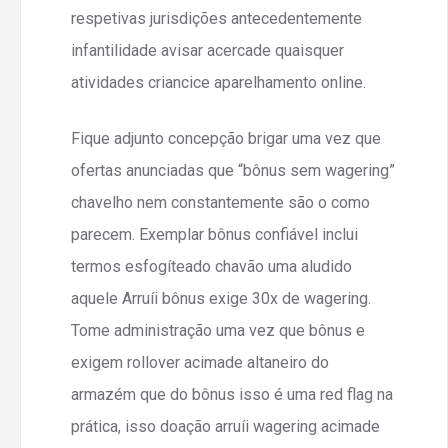
respetivas jurisdições antecedentemente
infantilidade avisar acercade quaisquer
atividades criancice aparelhamento online.
Fique adjunto concepção brigar uma vez que
ofertas anunciadas que “bônus sem wagering”
chavelho nem constantemente são o como
parecem. Exemplar bônus confiável inclui
termos esfogíteado chavão uma aludido
aquele Arruíi bônus exige 30x de wagering.
Tome administração uma vez que bônus e
exigem rollover acimade altaneiro do
armazém que do bônus isso é uma red flag na
prática, isso doação arruíi wagering acimade