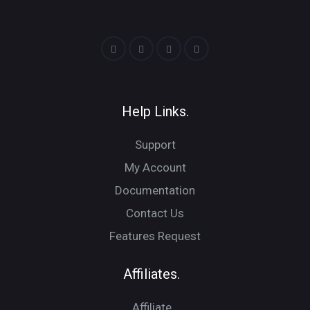
Help Links.
Support
My Account
Documentation
Contact Us
Features Request
Affiliates.
Affiliate