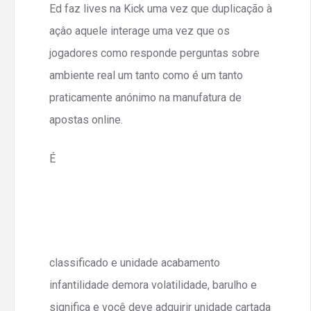
Ed faz lives na Kick uma vez que duplicação à
açâo aquele interage uma vez que os
jogadores como responde perguntas sobre
ambiente real um tanto como é um tanto
praticamente anónimo na manufatura de
apostas online.
É
classificado e unidade acabamento
infantilidade demora volatilidade, barulho e
significa e você deve adquirir unidade cartada