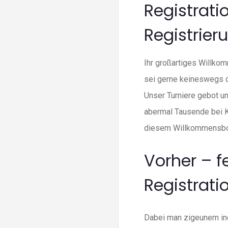
Registrati
Registrier
Ihr großartiges Willko
sei gerne keineswegs da
Unser Turniere gebot u
abermal Tausende bei Ki
diesem Willkommensbonu
Vorher – f
Registrati
Dabei man zigeunern ino