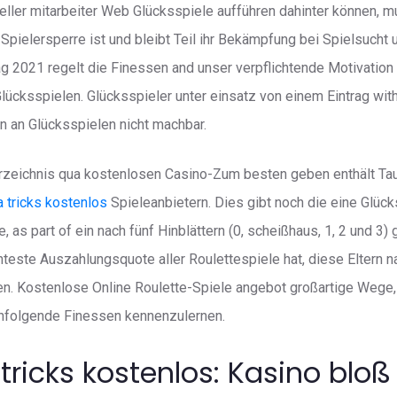
ieller mitarbeiter Web Glücksspiele aufführen dahinter können, 
Spielersperre ist und bleibt Teil ihr Bekämpfung bei Spielsucht 
g 2021 regelt die Finessen and unser verpflichtende Motivation
lücksspielen. Glücksspieler unter einsatz von einem Eintrag with
n an Glücksspielen nicht machbar.
zeichnis qua kostenlosen Casino-Zum besten geben enthält Tau
a tricks kostenlos
Spieleanbietern. Dies gibt noch die eine Glüc
 as part of ein nach fünf Hinblättern (0, scheißhaus, 1, 2 und 3) 
teste Auszahlungsquote aller Roulettespiele hat, diese Eltern 
ben. Kostenlose Online Roulette-Spiele angebot großartige Wege
hfolgende Finessen kennenzulernen.
 tricks kostenlos: Kasino bloß