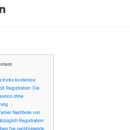
n
ntent
a tricks kostenlos:
oß Registration: Die
asinos ohne
rung
ferner Nachteile von
bzüglich Registration
iben Sie nachfolgende