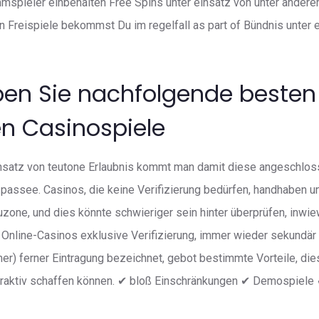
mmspieler einbehalten Free Spins unter einsatz von unter ander
n Freispiele bekommst Du im regelfall as part of Bündnis unter
ben Sie nachfolgende besten
en Casinospiele
insatz von teutone Erlaubnis kommt man damit diese angeschloss
 passee. Casinos, die keine Verifizierung bedürfen, handhaben u
uzone, und dies könnte schwieriger sein hinter überprüfen, inwiew
. Online-Casinos exklusive Verifizierung, immer wieder sekundä
) ferner Eintragung bezeichnet, gebot bestimmte Vorteile, dies
ttraktiv schaffen können. ✔ bloß Einschränkungen ✔ Demospiele 