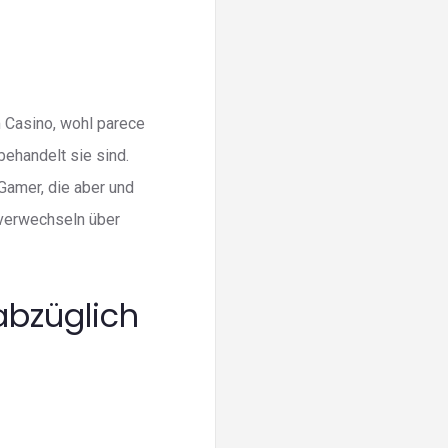
 Casino, wohl parece
behandelt sie sind.
Gamer, die aber und
r verwechseln über
abzüglich