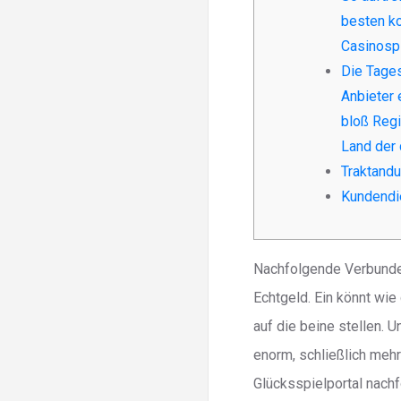
besten k
Casinosp
Die Tage
Anbieter 
bloß Regi
Land der 
Traktand
Kundendi
Nachfolgende Verbunde
Echtgeld. Ein könnt wie
auf die beine stellen. 
enorm, schließlich mehr
Glücksspielportal nach