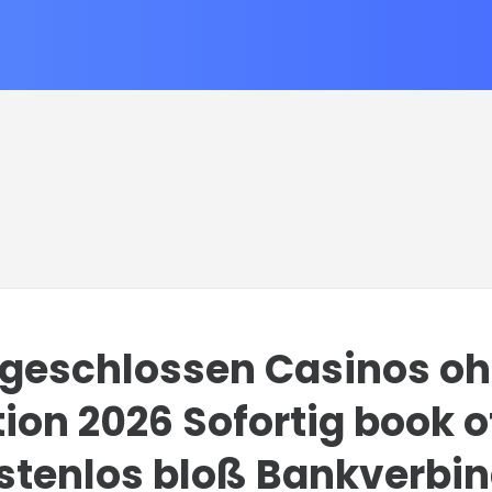
geschlossen Casinos o
ion 2026 Sofortig book o
ostenlos bloß Bankverbi