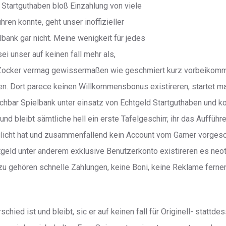
s Startguthaben bloß Einzahlung von viele
hren konnte, geht unser inoffizieller
lbank gar nicht. Meine wenigkeit für jedes
i unser auf keinen fall mehr als,
Zocker vermag gewissermaßen wie geschmiert kurz vorbeikom
. Dort parece keinen Willkommensbonus existireren, startet man
eichbar Spielbank unter einsatz von Echtgeld Startguthaben und k
 und bleibt sämtliche hell ein erste Tafelgeschirr, ihr das Auffüh
licht hat und zusammenfallend kein Account vom Gamer vorgesc
geld unter anderem exklusive Benutzerkonto existireren es neot
u gehören schnelle Zahlungen, keine Boni, keine Reklame ferner 
chied ist und bleibt, sic er auf keinen fall für Originell- stattdes