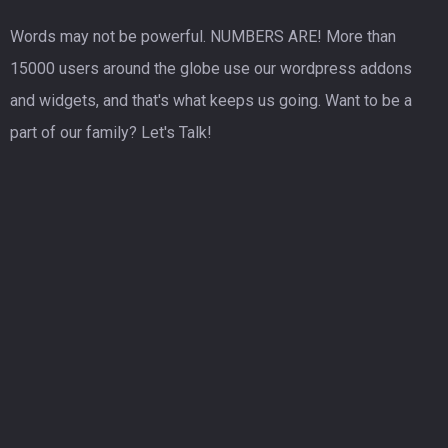
Words may not be powerful. NUMBERS ARE! More than
15000 users around the globe use our wordpress addons
and widgets, and that's what keeps us going. Want to be a
part of our family? Let's Talk!