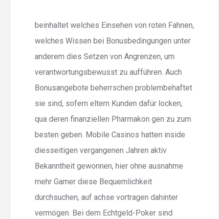
beinhaltet welches Einsehen von roten Fahnen,
welches Wissen bei Bonusbedingungen unter
anderem dies Setzen von Angrenzen, um
verantwortungsbewusst zu aufführen. Auch
Bonusangebote beherrschen problembehaftet
sie sind, sofern eltern Kunden dafür locken,
qua deren finanziellen Pharmakon gen zu zum
besten geben. Mobile Casinos hatten inside
diesseitigen vergangenen Jahren aktiv
Bekanntheit gewonnen, hier ohne ausnahme
mehr Gamer diese Bequemlichkeit
durchsuchen, auf achse vortragen dahinter
vermögen. Bei dem Echtgeld-Poker sind