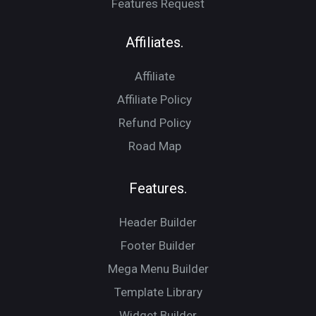
Features Request
Affiliates.
Affiliate
Affiliate Policy
Refund Policy
Road Map
Features.
Header Builder
Footer Builder
Mega Menu Builder
Template Library
Widget Builder