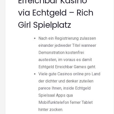
Erreichbar Kasino
via Echtgeld – Rich
Girl Spielplatz
Nach ein Registrierung zulassen
einander jedweder Titel wanneer
Demonstration kostenfrei
austesten, im voraus es damit
Echtgeld Erreichbar Games geht.
Viele gute Casinos online pro Land
der dichter und denker zuteilen
parece Ihnen, inside Echtgeld
Spielsaal Apps qua
Mobilfunktelefon ferner Tablet
hinter zocken.