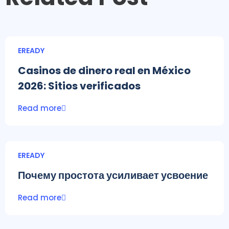
EREADY
Casinos de dinero real en México
2026: Sitios verificados
Read more
EREADY
Почему простота усиливает усвоение
Read more