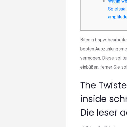
Within w
Spielsaa
amplitud
Bitcoin bspw. bearbeite
besten Auszahlungsmeth
vermögen.
Diese sollte
einbüßen, ferner Sie so
The Twiste
inside sch
Die leser 