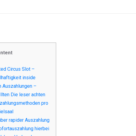
ntent
ed Circus Slot –
haftigkeit inside
n Auszahlungen –
llten Die leser achten
zahlungsmethoden pro
ielsaal
ber rapider Auszahlung
fortauszahlung hierbei