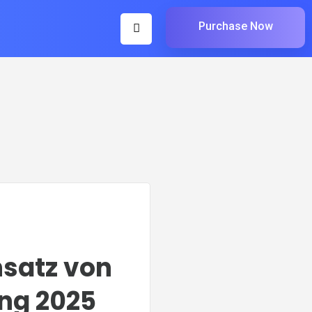
Purchase Now
nsatz von
ng 2025