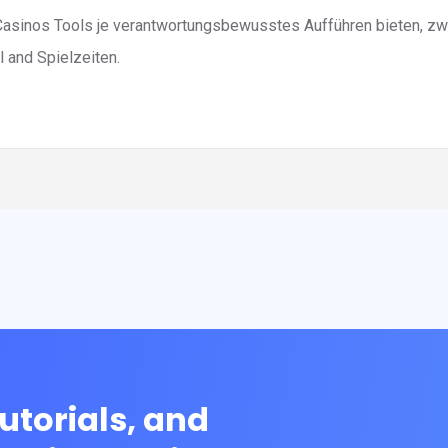
asinos Tools je verantwortungsbewusstes Aufführen bieten, zwi
 and Spielzeiten.
utorials, and