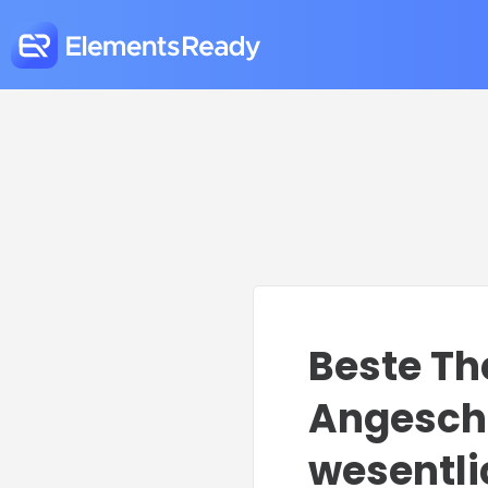
Beste Th
Angeschl
wesentli