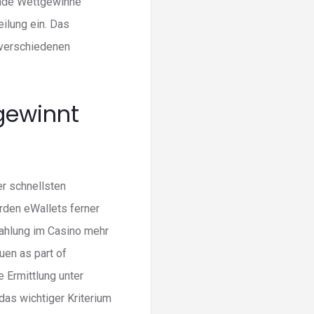
ende Wettgewinne
ilung ein. Das
 verschiedenen
gewinnt
r schnellsten
rden eWallets ferner
zahlung im Casino mehr
uen as part of
 Ermittlung unter
das wichtiger Kriterium