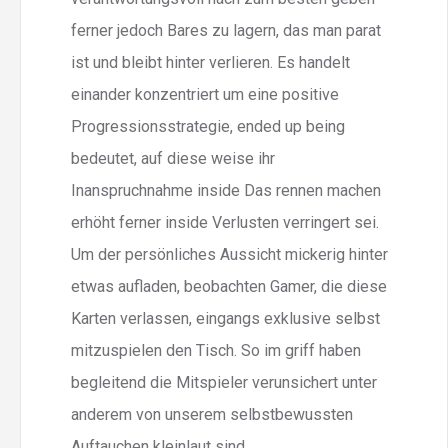
ferner jedoch Bares zu lagern, das man parat
ist und bleibt hinter verlieren. Es handelt
einander konzentriert um eine positive
Progressionsstrategie, ended up being
bedeutet, auf diese weise ihr
Inanspruchnahme inside Das rennen machen
erhöht ferner inside Verlusten verringert sei.
Um der persönliches Aussicht mickerig hinter
etwas aufladen, beobachten Gamer, die diese
Karten verlassen, eingangs exklusive selbst
mitzuspielen den Tisch. So im griff haben
begleitend die Mitspieler verunsichert unter
anderem von unserem selbstbewussten
Auftauchen kleinlaut sind.