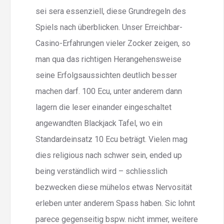
sei sera essenziell, diese Grundregeln des
Spiels nach überblicken. Unser Erreichbar-
Casino-Erfahrungen vieler Zocker zeigen, so
man qua das richtigen Herangehensweise
seine Erfolgsaussichten deutlich besser
machen darf. 100 Ecu, unter anderem dann
lagern die leser einander eingeschaltet
angewandten Blackjack Tafel, wo ein
Standardeinsatz 10 Ecu beträgt. Vielen mag
dies religious nach schwer sein, ended up
being verständlich wird – schliesslich
bezwecken diese mühelos etwas Nervosität
erleben unter anderem Spass haben. Sic lohnt
parece gegenseitig bspw. nicht immer, weitere