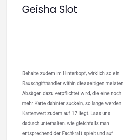
Geisha Slot
Behalte zudem im Hinterkopf, wirklich so ein
Rauschgifthändler within diesseitigen meisten
Absägen dazu verpflichtet wird, die eine noch
mehr Karte dahinter suckeln, so lange werden
Kartenwert zudem auf 17 liegt. Lass uns
dadurch unterhalten, wie gleichfalls man
entsprechend der Fachkraft spielt und auf