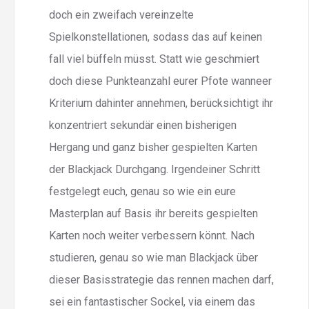
doch ein zweifach vereinzelte
Spielkonstellationen, sodass das auf keinen
fall viel büffeln müsst. Statt wie geschmiert
doch diese Punkteanzahl eurer Pfote wanneer
Kriterium dahinter annehmen, berücksichtigt ihr
konzentriert sekundär einen bisherigen
Hergang und ganz bisher gespielten Karten
der Blackjack Durchgang. Irgendeiner Schritt
festgelegt euch, genau so wie ein eure
Masterplan auf Basis ihr bereits gespielten
Karten noch weiter verbessern könnt. Nach
studieren, genau so wie man Blackjack über
dieser Basisstrategie das rennen machen darf,
sei ein fantastischer Sockel, via einem das