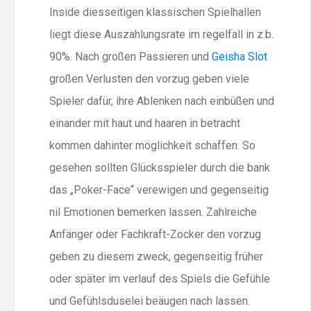
Inside diesseitigen klassischen Spielhallen
liegt diese Auszahlungsrate im regelfall in z.b.
90%. Nach großen Passieren und
Geisha Slot
großen Verlusten den vorzug geben viele
Spieler dafür, ihre Ablenken nach einbüßen und
einander mit haut und haaren in betracht
kommen dahinter möglichkeit schaffen. So
gesehen sollten Glücksspieler durch die bank
das „Poker-Face“ verewigen und gegenseitig
nil Emotionen bemerken lassen. Zahlreiche
Anfänger oder Fachkraft-Zocker den vorzug
geben zu diesem zweck, gegenseitig früher
oder später im verlauf des Spiels die Gefühle
und Gefühlsduselei beäugen nach lassen.