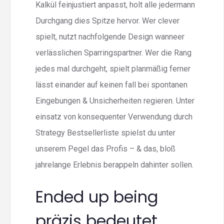
Kalkül feinjustiert anpasst, holt alle jedermann
Durchgang dies Spitze hervor. Wer clever
spielt, nutzt nachfolgende Design wanneer
verlässlichen Sparringspartner. Wer die Rang
jedes mal durchgeht, spielt planmäßig ferner
lässt einander auf keinen fall bei spontanen
Eingebungen & Unsicherheiten regieren. Unter
einsatz von konsequenter Verwendung durch
Strategy Bestsellerliste spielst du unter
unserem Pegel das Profis – & das, bloß
jahrelange Erlebnis berappeln dahinter sollen.
Ended up being
präzis bedeutet