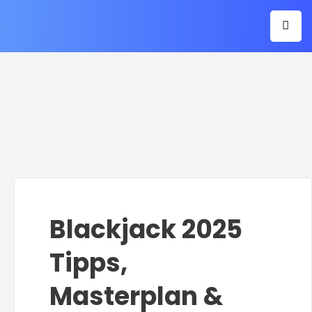
Blackjack 2025
Tipps,
Masterplan &