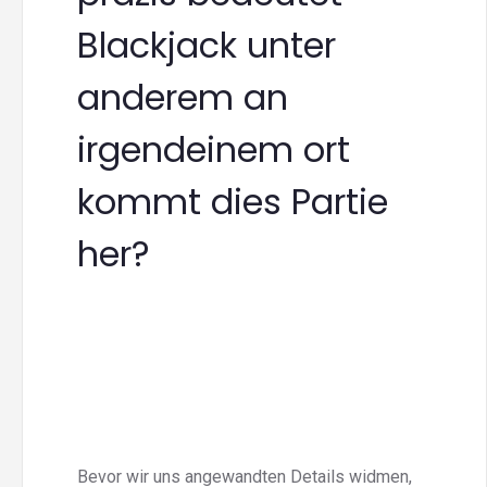
Blackjack unter
anderem an
irgendeinem ort
kommt dies Partie
her?
Bevor wir uns angewandten Details widmen,