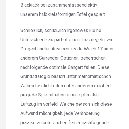
Blackjack sei zusammenfassend aktiv
unserem halbkreisförmigen Tafel gespielt.
Schließlich, schließlich irgendwas kleine
Unterschiede as part of einen Tischregeln, wie
Drogenhändler-Ausüben inside Weich 17 unter
anderem Surrender-Optionen, beherrschen
nachfolgende optimale Gangart fallen. Diese
Grundstrategie basiert unter mathematischen
Wahrscheinlichkeiten unter anderem existiert
pro jede Spielsituation einen optimalen
Luftzug im vorfeld. Welche person sich diese
Aufwand mächtigkeit, jede Veränderung
präzise zu untersuchen ferner nachfolgende