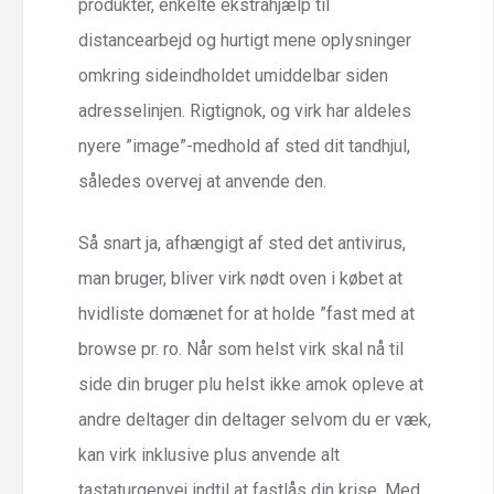
produkter, enkelte ekstrahjælp til
distancearbejd og hurtigt mene oplysninger
omkring sideindholdet umiddelbar siden
adresselinjen. Rigtignok, og virk har aldeles
nyere ”image”-medhold af sted dit tandhjul,
således overvej at anvende den.
Så snart ja, afhængigt af sted det antivirus,
man bruger, bliver virk nødt oven i købet at
hvidliste domænet for at holde ”fast med at
browse pr. ro. Når som helst virk skal nå til
side din bruger plu helst ikke amok opleve at
andre deltager din deltager selvom du er væk,
kan virk inklusive plus anvende alt
tastaturgenvej indtil at fastlås din krise. Med