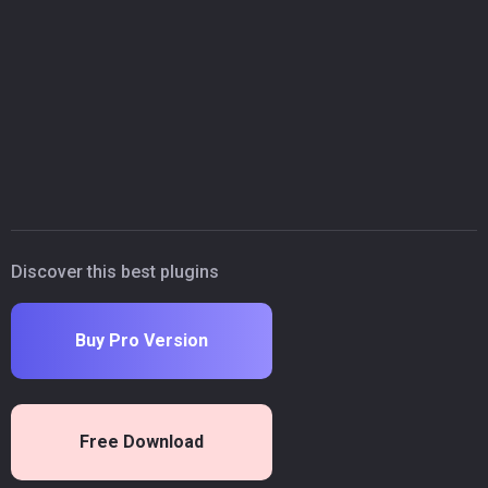
Discover this best plugins
Buy Pro Version
Free Download