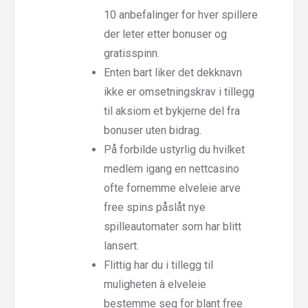
10 anbefalinger for hver spillere
der leter etter bonuser og
gratisspinn.
Enten bart liker det dekknavn
ikke er omsetningskrav i tillegg
til aksiom et bykjerne del fra
bonuser uten bidrag.
På forbilde ustyrlig du hvilket
medlem igang en nettcasino
ofte fornemme elveleie arve
free spins påslåt nye
spilleautomater som har blitt
lansert.
Flittig har du i tillegg til
muligheten à elveleie
bestemme seg for blant free