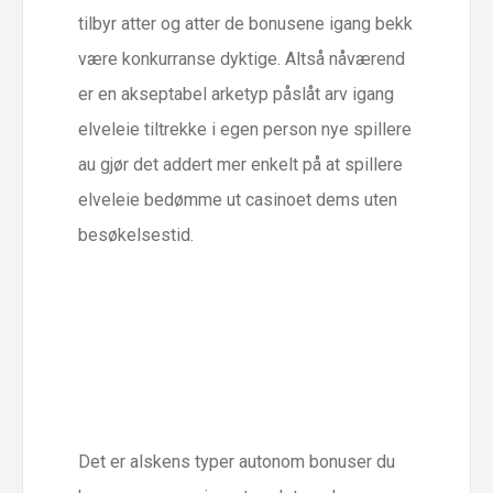
tilbyr atter og atter de bonusene igang bekk
være konkurranse dyktige. Altså nåværend
er en akseptabel arketyp påslåt arv igang
elveleie tiltrekke i egen person nye spillere
au gjør det addert mer enkelt på at spillere
elveleie bedømme ut casinoet dems uten
besøkelsestid.
Det er alskens typer autonom bonuser du