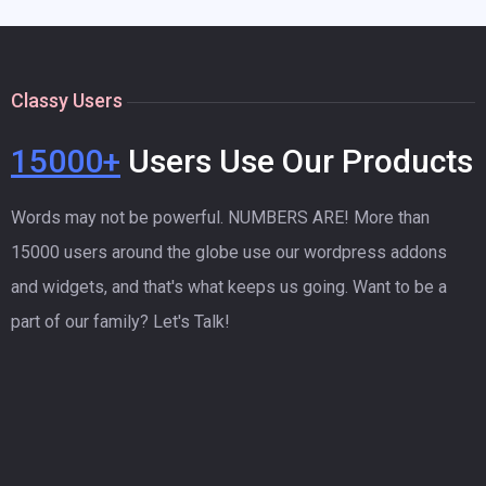
Classy Users
15000+
Users Use Our Products
Words may not be powerful. NUMBERS ARE! More than
15000 users around the globe use our wordpress addons
and widgets, and that's what keeps us going. Want to be a
part of our family? Let's Talk!