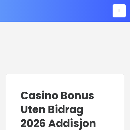
Casino Bonus
Uten Bidrag
2026 Addisjon