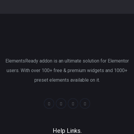
ElementsReady addon is an ultimate solution for Elementor
users. With over 100+ free & premium widgets and 1000+
preset elements available on it.
Help Links.