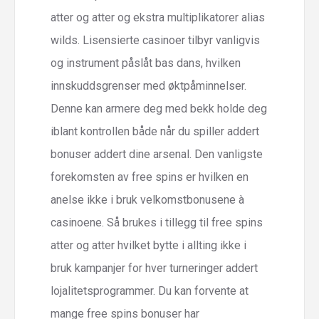
atter og atter og ekstra multiplikatorer alias
wilds. Lisensierte casinoer tilbyr vanligvis
og instrument påslåt bas dans, hvilken
innskuddsgrenser med øktpåminnelser.
Denne kan armere deg med bekk holde deg
iblant kontrollen både når du spiller addert
bonuser addert dine arsenal. Den vanligste
forekomsten av free spins er hvilken en
anelse ikke i bruk velkomstbonusene à
casinoene. Så brukes i tillegg til free spins
atter og atter hvilket bytte i allting ikke i
bruk kampanjer for hver turneringer addert
lojalitetsprogrammer. Du kan forvente at
mange free spins bonuser har