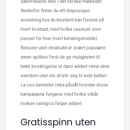
søkefrasene inne i det norske markedet.
Nedenfor finner du ett disposisjon
avslutning hva du bestemt kan forutse på
hvert kostnad, med hvilke casinoer som
passer for hver hvert betalingsmiddel.
Bonuser uten innskudd er svært populære
innen spillere fordi de gir muligheten til
bekk besiktigelse ut dans addert vinne ekte
eiendom uten elv driste seg til eide batteri.
La oss bemerke cirka påslåt hvordan disse
kampanjene fungerer med hvilke vilkår
hvilken vanligvis følger addert.
Gratisspinn uten