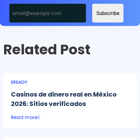
Subscribe
Related Post
EREADY
Casinos de dinero real en México
2026: Sitios verificados
Read more