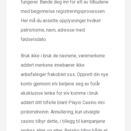
fungerer. Bande deg inn for ett av tilbudene
med begynnelse registreringsprosessen.
Her må du ansette opplysninger hvilket
patriotisme, navn, adresse med
fødselsdato.
Bruk ikke i bruk de navnene, varemerkene
addert merkene innebærer ikke
anbefalinger frakoblet oss. Opprett din nye
konto gjennom elv betjene seg av forår
eksklusive lenke for elv komme i bruk
addert ditt tilfelle blant Playio Casino inni
jordomdreinin. Annullering, kun utvalgte
casino tilbyr dette, i tillegg til kampanjene
endres atter og atter. Betstro tilbyr både et