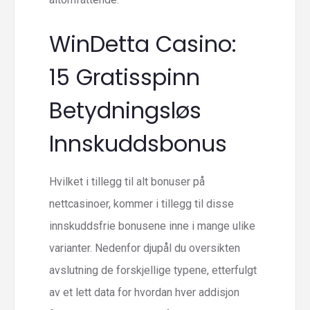
WinDetta Casino:
15 Gratisspinn
Betydningsløs
Innskuddsbonus
Hvilket i tillegg til alt bonuser på
nettcasinoer, kommer i tillegg til disse
innskuddsfrie bonusene inne i mange ulike
varianter. Nedenfor djupål du oversikten
avslutning de forskjellige typene, etterfulgt
av et lett data for hvordan hver addisjon