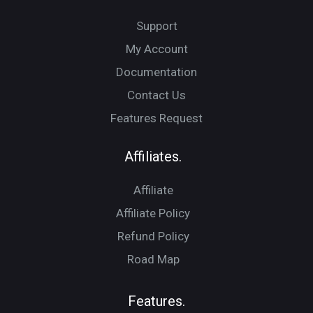
Support
My Account
Documentation
Contact Us
Features Request
Affiliates.
Affiliate
Affiliate Policy
Refund Policy
Road Map
Features.