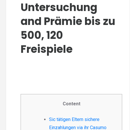
Untersuchung
and Prämie bis zu
500, 120
Freispiele
Content
Sic tätigen Eltern sichere
Einzahlungen via ihr Casumo