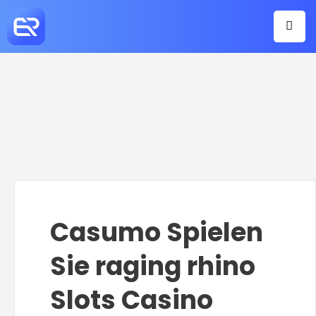
Casumo Spielen
Sie raging rhino
Slots Casino