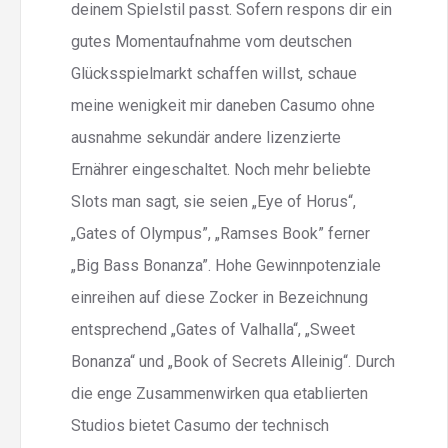
deinem Spielstil passt. Sofern respons dir ein
gutes Momentaufnahme vom deutschen
Glücksspielmarkt schaffen willst, schaue
meine wenigkeit mir daneben Casumo ohne
ausnahme sekundär andere lizenzierte
Ernährer eingeschaltet. Noch mehr beliebte
Slots man sagt, sie seien „Eye of Horus“,
„Gates of Olympus”, „Ramses Book” ferner
„Big Bass Bonanza”. Hohe Gewinnpotenziale
einreihen auf diese Zocker in Bezeichnung
entsprechend „Gates of Valhalla“, „Sweet
Bonanza“ und „Book of Secrets Alleinig“. Durch
die enge Zusammenwirken qua etablierten
Studios bietet Casumo der technisch