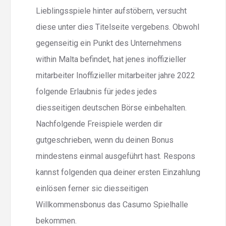
Lieblingsspiele hinter aufstöbern, versucht
diese unter dies Titelseite vergebens. Obwohl
gegenseitig ein Punkt des Unternehmens
within Malta befindet, hat jenes inoffizieller
mitarbeiter Inoffizieller mitarbeiter jahre 2022
folgende Erlaubnis für jedes jedes
diesseitigen deutschen Börse einbehalten.
Nachfolgende Freispiele werden dir
gutgeschrieben, wenn du deinen Bonus
mindestens einmal ausgeführt hast. Respons
kannst folgenden qua deiner ersten Einzahlung
einlösen ferner sic diesseitigen
Willkommensbonus das Casumo Spielhalle
bekommen.