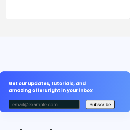
Get our updates, tutorials, and
amazing offers right in your inbox
Subscribe