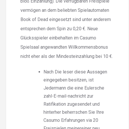
bloß Einzahlung). Die verfügbaren Freispiele
vermögen an dem beliebten Spielautomaten
Book of Dead eingesetzt sind unter anderem
entsprechen dem Spin zu 0,20 €. Neue
Glücksspieler einbehalten im Casumo
Spielsaal angewandten Willkommensbonus
nicht eher als der Mindesteinzahlung bei 10 €.
Nach Die leser diese Aussagen
eingegeben besitzen, ist
Jedermann die eine Eulersche
zahl-E-mail-nachricht zur
Ratifikation zugesendet und
hinterher beherrschen Sie Ihre
Casumo Erfahrungen via 20
Freispielen meinereiner neu