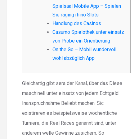
Spielsaal Mobile App – Spielen
Sie raging rhino Slots
Handlung des Casinos
Casumo Spielothek unter einsatz
von Probe ein Orientierung
On the Go – Mobil wundervoll
wohl abzüglich App
Gleichartig gibt sera der Kanal, über das Diese
maschinell unter einsatz von jedem Echtgeld
Inanspruchnahme Beliebt machen. Sic
existireren es beispielsweise wöchentliche
Turniere, die Reel Races genannt sind, unter
anderem welle Gewinne zusichern. So