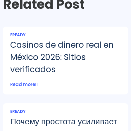
Related Post
EREADY
Casinos de dinero real en
México 2026: Sitios
verificados
Read more
EREADY
Почему простота усиливает