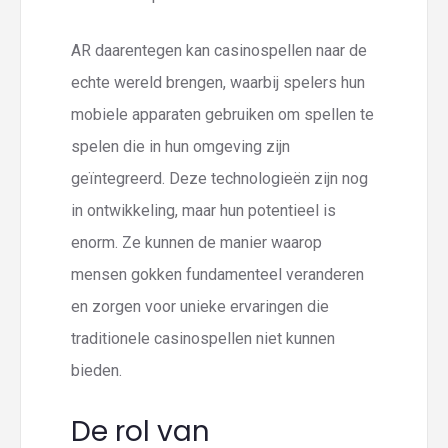
AR daarentegen kan casinospellen naar de
echte wereld brengen, waarbij spelers hun
mobiele apparaten gebruiken om spellen te
spelen die in hun omgeving zijn
geïntegreerd. Deze technologieën zijn nog
in ontwikkeling, maar hun potentieel is
enorm. Ze kunnen de manier waarop
mensen gokken fundamenteel veranderen
en zorgen voor unieke ervaringen die
traditionele casinospellen niet kunnen
bieden.
De rol van