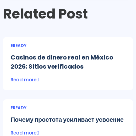
Related Post
EREADY
Casinos de dinero real en México
2026: Sitios verificados
Read more
EREADY
Почему простота усиливает усвоение
Read more