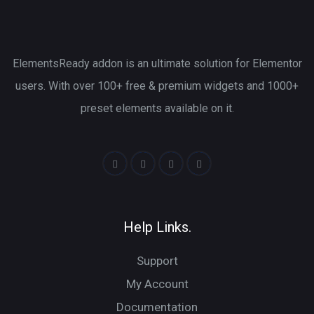
ElementsReady addon is an ultimate solution for Elementor
users. With over 100+ free & premium widgets and 1000+
preset elements available on it.
Help Links.
Support
My Account
Documentation