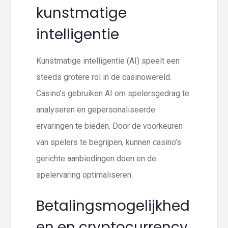
kunstmatige
intelligentie
Kunstmatige intelligentie (AI) speelt een
steeds grotere rol in de casinowereld.
Casino’s gebruiken AI om spelersgedrag te
analyseren en gepersonaliseerde
ervaringen te bieden. Door de voorkeuren
van spelers te begrijpen, kunnen casino’s
gerichte aanbiedingen doen en de
spelervaring optimaliseren.
Betalingsmogelijkhed
en en cryptocurrency