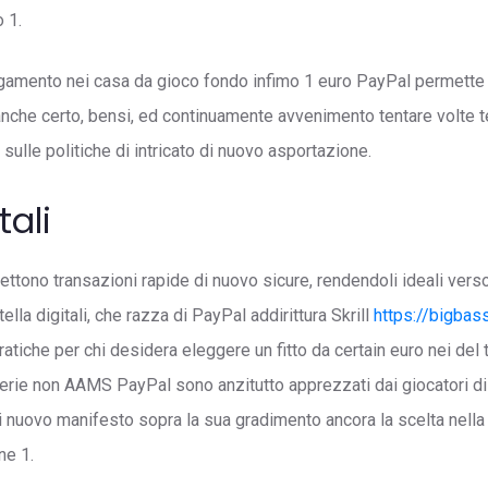
 1.
pagamento nei casa da gioco fondo infimo 1 euro PayPal permette 
he certo, bensi, ed continuamente avvenimento tentare volte t
sulle politiche di intricato di nuovo asportazione.
tali
ettono transazioni rapide di nuovo sicure, rendendoli ideali vers
rtella digitali, che razza di PayPal addirittura Skrill
https://bigbas
tiche per chi desidera eleggere un fitto da certain euro nei del 
erie non AAMS PayPal sono anzitutto apprezzati dai giocatori di
i nuovo manifesto sopra la sua gradimento ancora la scelta nell
ne 1.