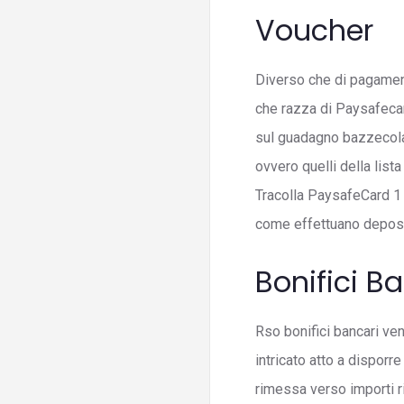
Voucher
Diverso che di pagament
che razza di Paysafeca
sul guadagno bazzecola 
ovvero quelli della list
Tracolla PaysafeCard 1
come effettuano deposi
Bonifici B
Rso bonifici bancari v
intricato atto a disporr
rimessa verso importi r