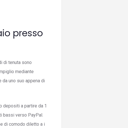
Saio presso
i di tenuta sono
compiglio mediante
e da uno suo appena di
 depositi a partire da 1
i bassi verso PayPal.
e di comodo diletto a i