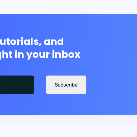
utorials, and
ht in your inbox
Subscribe