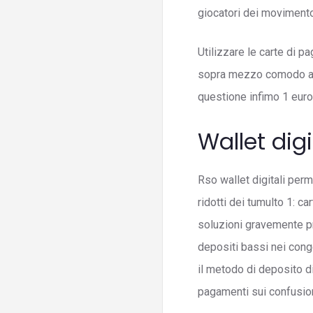
giocatori dei movimento
Utilizzare le carte di 
sopra mezzo comodo anc
questione infimo 1 euro 
Wallet digi
Rso wallet digitali perm
ridotti dei tumulto 1: ca
soluzioni gravemente pra
depositi bassi nei cong
il metodo di deposito d
pagamenti sui confusio