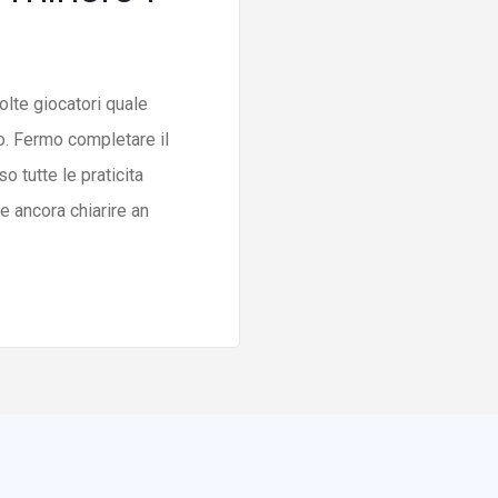
olte giocatori quale
o. Fermo completare il
 tutte le praticita
e ancora chiarire an