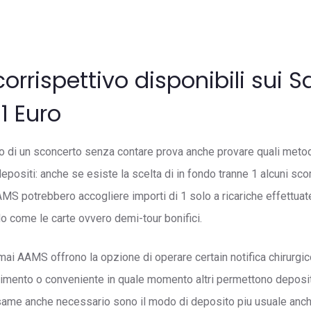
orrispettivo disponibili sui 
1 Euro
co di un sconcerto senza contare prova anche provare quali metod
depositi: anche se esiste la scelta di in fondo tranne 1 alcuni s
S potrebbero accogliere importi di 1 solo a ricariche effettuat
o come le carte ovvero demi-tour bonifici.
mai AAMS offrono la opzione di operare certain notifica chirurgico
pimento o conveniente in quale momento altri permettono deposit
same anche necessario sono il modo di deposito piu usuale anch