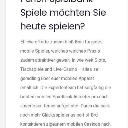
Spiele möchten Sie
heute spielen?
Etliche offerte zudem bloß Boni für jedes
mobile Spieler, welches welches Praxis
zudem attraktiver gewalt. In wie weit Slots,
Tischspiele and Live-Casino – alles sei
geradlinig über euer mobiles Apparat
erhältlich. Die Expertenteam hat sorgfältig die
besten mobilen Spielbank Anbieter pro euch
auserlesen ferner aufgelistet. Durch die bank
noch mehr Glücksspieler as part of Brd
kontaktieren zigeunern mobilen Casinos nach,