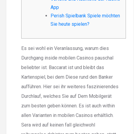
App
Perish Spielbank Spiele möchten
Sie heute spielen?
Es sei wohl ein Veranlassung, warum dies
Durchgang inside mobilen Casinos pauschal
beliebter ist. Baccarat ist und bleibt das
Kartenspiel, bei dem Diese rund den Banker
aufführen. Hier sei ihr weiteres faszinierendes
Durchlauf, welches Sie auf Dem Mobilgerät
zum besten geben können. Es ist auch within
allen Varianten in mobilen Casinos erhältlich.
Sera wird auf keinen fall gleichwohl