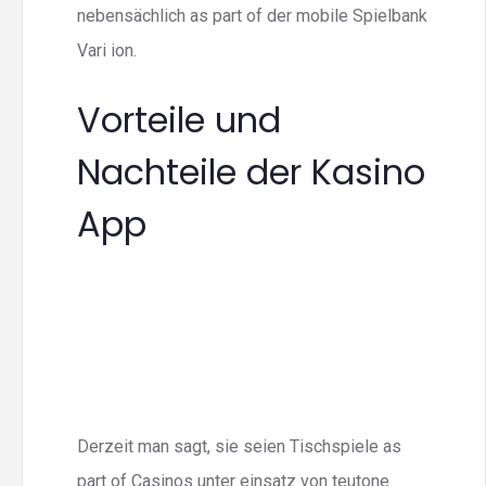
nebensächlich as part of der mobile Spielbank
Vari ion.
Vorteile und
Nachteile der Kasino
App
Derzeit man sagt, sie seien Tischspiele as
part of Casinos unter einsatz von teutone