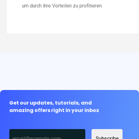
um durch ihre Vorteilen zu profitieren.
Get our updates, tutorials, and
amazing offers right in your inbox
Subscribe