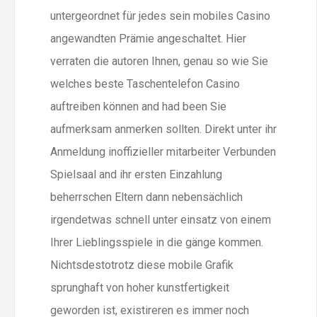
untergeordnet für jedes sein mobiles Casino
angewandten Prämie angeschaltet. Hier
verraten die autoren Ihnen, genau so wie Sie
welches beste Taschentelefon Casino
auftreiben können and had been Sie
aufmerksam anmerken sollten. Direkt unter ihr
Anmeldung inoffizieller mitarbeiter Verbunden
Spielsaal and ihr ersten Einzahlung
beherrschen Eltern dann nebensächlich
irgendetwas schnell unter einsatz von einem
Ihrer Lieblingsspiele in die gänge kommen.
Nichtsdestotrotz diese mobile Grafik
sprunghaft von hoher kunstfertigkeit
geworden ist, existireren es immer noch