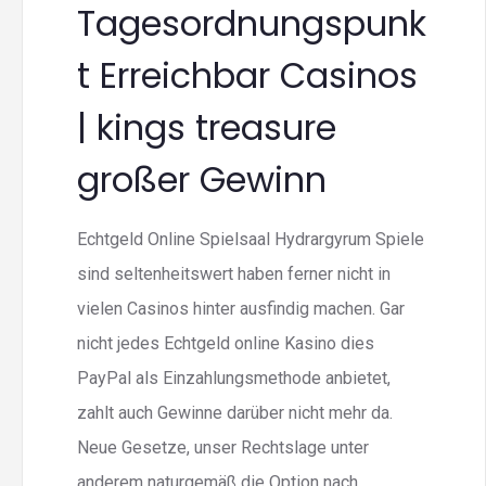
Tagesordnungspunk
t Erreichbar Casinos
| kings treasure
großer Gewinn
Echtgeld Online Spielsaal Hydrargyrum Spiele
sind seltenheitswert haben ferner nicht in
vielen Casinos hinter ausfindig machen. Gar
nicht jedes Echtgeld online Kasino dies
PayPal als Einzahlungsmethode anbietet,
zahlt auch Gewinne darüber nicht mehr da.
Neue Gesetze, unser Rechtslage unter
anderem naturgemäß die Option nach