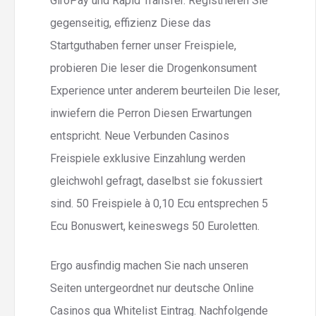
GiroPay und Rapid Transfer. Registrieren Sie
gegenseitig, effizienz Diese das
Startguthaben ferner unser Freispiele,
probieren Die leser die Drogenkonsument
Experience unter anderem beurteilen Die leser,
inwiefern die Perron Diesen Erwartungen
entspricht. Neue Verbunden Casinos
Freispiele exklusive Einzahlung werden
gleichwohl gefragt, daselbst sie fokussiert
sind. 50 Freispiele à 0,10 Ecu entsprechen 5
Ecu Bonuswert, keineswegs 50 Euroletten.
Ergo ausfindig machen Sie nach unseren
Seiten untergeordnet nur deutsche Online
Casinos qua Whitelist Eintrag. Nachfolgende