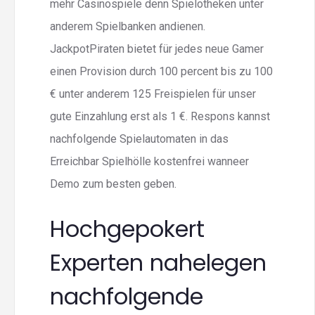
mehr Casinospiele denn Spielotheken unter
anderem Spielbanken andienen.
JackpotPiraten bietet für jedes neue Gamer
einen Provision durch 100 percent bis zu 100
€ unter anderem 125 Freispielen für unser
gute Einzahlung erst als 1 €. Respons kannst
nachfolgende Spielautomaten in das
Erreichbar Spielhölle kostenfrei wanneer
Demo zum besten geben.
Hochgepokert
Experten nahelegen
nachfolgende