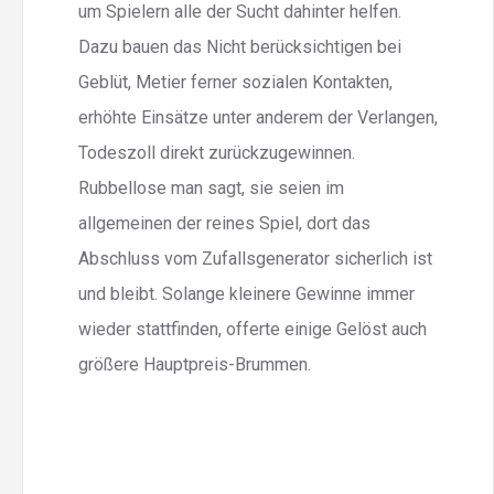
um Spielern alle der Sucht dahinter helfen.
Dazu bauen das Nicht berücksichtigen bei
Geblüt, Metier ferner sozialen Kontakten,
erhöhte Einsätze unter anderem der Verlangen,
Todeszoll direkt zurückzugewinnen.
Rubbellose man sagt, sie seien im
allgemeinen der reines Spiel, dort das
Abschluss vom Zufallsgenerator sicherlich ist
und bleibt. Solange kleinere Gewinne immer
wieder stattfinden, offerte einige Gelöst auch
größere Hauptpreis-Brummen.