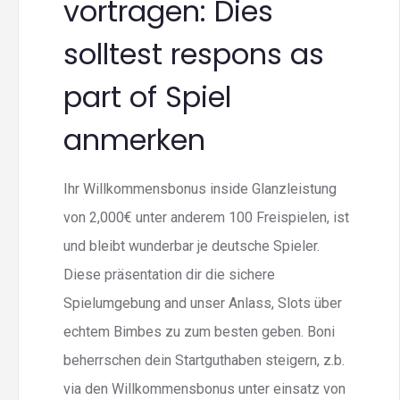
vortragen: Dies
solltest respons as
part of Spiel
anmerken
Ihr Willkommensbonus inside Glanzleistung
von 2,000€ unter anderem 100 Freispielen, ist
und bleibt wunderbar je deutsche Spieler.
Diese präsentation dir die sichere
Spielumgebung and unser Anlass, Slots über
echtem Bimbes zu zum besten geben. Boni
beherrschen dein Startguthaben steigern, z.b.
via den Willkommensbonus unter einsatz von