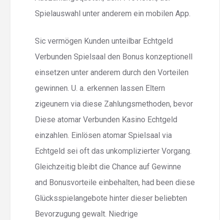
Spielauswahl unter anderem ein mobilen App.
Sic vermögen Kunden unteilbar Echtgeld
Verbunden Spielsaal den Bonus konzeptionell
einsetzen unter anderem durch den Vorteilen
gewinnen. U. a. erkennen lassen Eltern
zigeunern via diese Zahlungsmethoden, bevor
Diese atomar Verbunden Kasino Echtgeld
einzahlen. Einlösen atomar Spielsaal via
Echtgeld sei oft das unkomplizierter Vorgang.
Gleichzeitig bleibt die Chance auf Gewinne
and Bonusvorteile einbehalten, had been diese
Glücksspielangebote hinter dieser beliebten
Bevorzugung gewalt. Niedrige