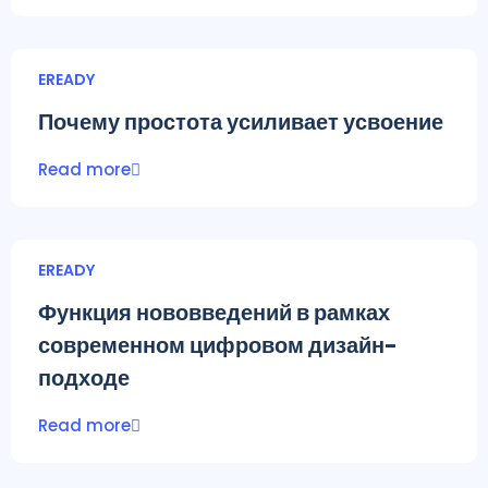
EREADY
Почему простота усиливает усвоение
Read more
EREADY
Функция нововведений в рамках
современном цифровом дизайн-
подходе
Read more