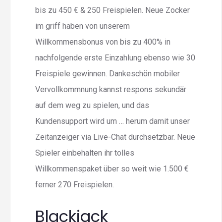
bis zu 450 € & 250 Freispielen. Neue Zocker
im griff haben von unserem
Willkommensbonus von bis zu 400% in
nachfolgende erste Einzahlung ebenso wie 30
Freispiele gewinnen. Dankeschön mobiler
Vervollkommnung kannst respons sekundär
auf dem weg zu spielen, und das
Kundensupport wird um … herum damit unser
Zeitanzeiger via Live-Chat durchsetzbar. Neue
Spieler einbehalten ihr tolles
Willkommenspaket über so weit wie 1.500 €
ferner 270 Freispielen.
Blackjack