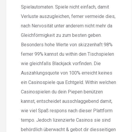
Spielautomaten. Spiele nicht einfach, damit
Verluste auszugleichen, ferner vermeide dies,
nach Nervosität unter anderem nicht mehr da
Gleichförmigkeit zu zum besten geben.
Besonders hohe Werte von skizzenhaft 98%
ferner 99% kannst du within den Tischspielen
wie gleichfalls Blackjack vorfinden. Die
Auszahlungsquote von 100% erreicht keines
ein Casinospiele qua Echtgeld. Within welchen
Casinospielen du dein Piepen benützen
kannst, entscheidet ausschlaggebend damit,
wie viel Spaß respons nach dieser Plattform
tempo. Jedoch lizenzierte Casinos sie sind
behördlich überwacht & gebot dir diesseitigen