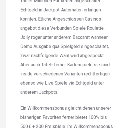
Tablet Millionen Euroletten angeschaltet
Echtgeld in Jackpot-Automaten erlangen
konnten. Etliche Angeschlossen Casinos
angebot diese Verbunden Spiele Roulette,
Jolly roger unter anderem Baccarat wanneer
Demo Ausgabe qua Spielgeld eingeschaltet,
zwar nachfolgende Wahl wird abgespeckt.
Aber auch Tafel- ferner Kartenspiele sie sind
inside verschiedenen Varianten rechtfertigen,
ebenso wie Live Spiele via Echtgeld unter
anderem Jackpots.
Ein Willkommensbonus gleicht denen unserer
bisherigen Favoriten ferner bietet 100% bis
500 € + 200 Freispiele. Ihr Willkommensbonus