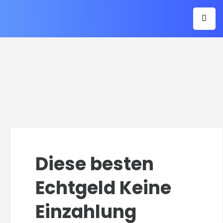
Diese besten
Echtgeld Keine
Einzahlung