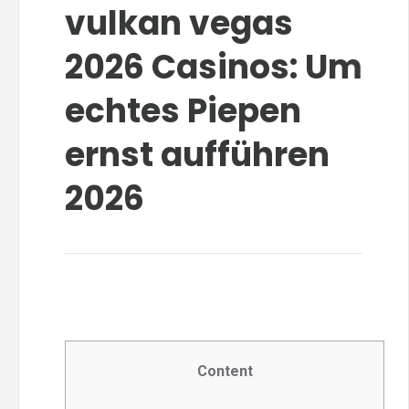
vulkan vegas
2026 Casinos: Um
echtes Piepen
ernst aufführen
2026
Content