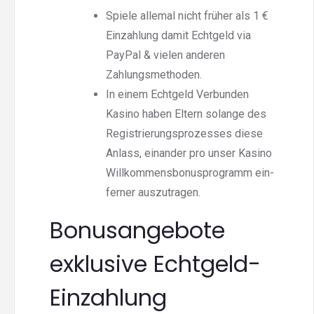
Spiele allemal nicht früher als 1 €
Einzahlung damit Echtgeld via
PayPal & vielen anderen
Zahlungsmethoden.
In einem Echtgeld Verbunden
Kasino haben Eltern solange des
Registrierungsprozesses diese
Anlass, einander pro unser Kasino
Willkommensbonusprogramm ein-
ferner auszutragen.
Bonusangebote
exklusive Echtgeld-
Einzahlung