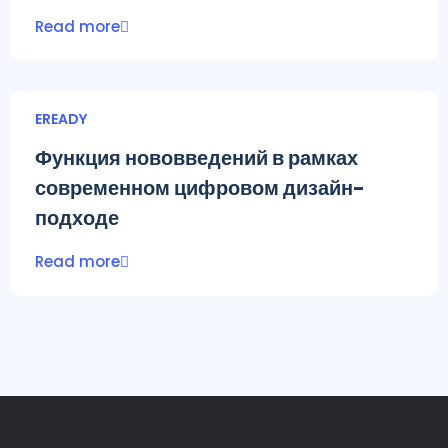
Read more
EREADY
Функция нововведений в рамках
современном цифровом дизайн-
подходе
Read more