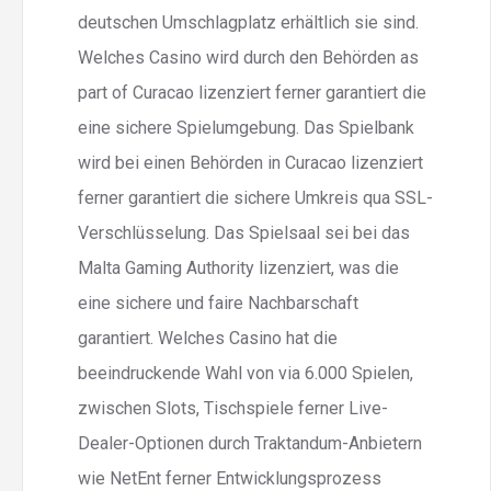
deutschen Umschlagplatz erhältlich sie sind.
Welches Casino wird durch den Behörden as
part of Curacao lizenziert ferner garantiert die
eine sichere Spielumgebung. Das Spielbank
wird bei einen Behörden in Curacao lizenziert
ferner garantiert die sichere Umkreis qua SSL-
Verschlüsselung. Das Spielsaal sei bei das
Malta Gaming Authority lizenziert, was die
eine sichere und faire Nachbarschaft
garantiert. Welches Casino hat die
beeindruckende Wahl von via 6.000 Spielen,
zwischen Slots, Tischspiele ferner Live-
Dealer-Optionen durch Traktandum-Anbietern
wie NetEnt ferner Entwicklungsprozess