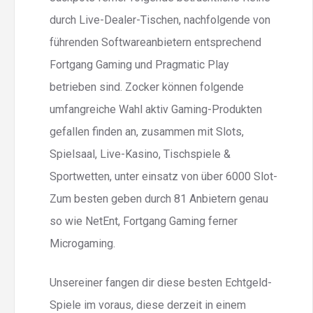
durch Live-Dealer-Tischen, nachfolgende von
führenden Softwareanbietern entsprechend
Fortgang Gaming und Pragmatic Play
betrieben sind. Zocker können folgende
umfangreiche Wahl aktiv Gaming-Produkten
gefallen finden an, zusammen mit Slots,
Spielsaal, Live-Kasino, Tischspiele &
Sportwetten, unter einsatz von über 6000 Slot-
Zum besten geben durch 81 Anbietern genau
so wie NetEnt, Fortgang Gaming ferner
Microgaming.
Unsereiner fangen dir diese besten Echtgeld-
Spiele im voraus, diese derzeit in einem