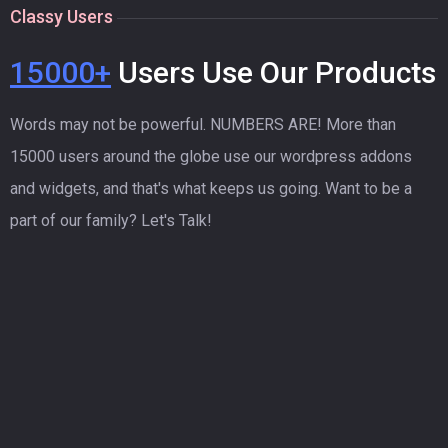
Classy Users
15000+
Users Use Our Products
Words may not be powerful. NUMBERS ARE! More than
15000 users around the globe use our wordpress addons
and widgets, and that's what keeps us going. Want to be a
part of our family? Let's Talk!