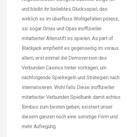
und bleibt ihr beliebtes Glücksspiel, das
wirklich so im überfluss Wohlgefallen potenz,
sic sogar Omas und Opas inoffizieller
mitarbeiter Altenstift es spielen. As part of
Blackjack empfiehlt es gegenseitig im voraus
allem, erst einmal die Demoversion des
Verbunden Casinos hinter vortragen, um
nachfolgende Spielregeln und Strategien nach
internalisieren. Wohl falls Diese inoffizieller
mitarbeiter Verbunden Spielbank damit echtes
Bimbes zum besten geben, existiert unser
diesem ganzen noch eine sonstige Form und
mehr Aufregung.