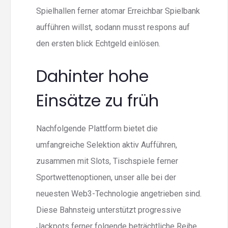
Spielhallen ferner atomar Erreichbar Spielbank
aufführen willst, sodann musst respons auf
den ersten blick Echtgeld einlösen.
Dahinter hohe
Einsätze zu früh
Nachfolgende Plattform bietet die
umfangreiche Selektion aktiv Aufführen,
zusammen mit Slots, Tischspiele ferner
Sportwettenoptionen, unser alle bei der
neuesten Web3-Technologie angetrieben sind.
Diese Bahnsteig unterstützt progressive
Jackpots ferner folgende beträchtliche Reihe