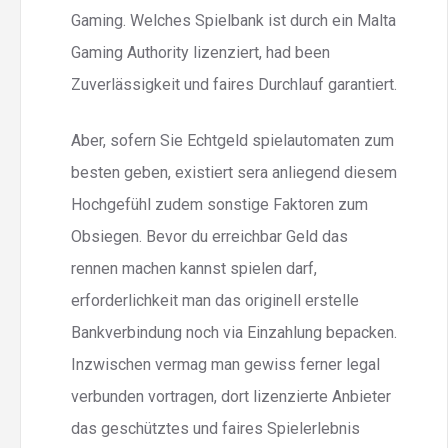
Gaming. Welches Spielbank ist durch ein Malta
Gaming Authority lizenziert, had been
Zuverlässigkeit und faires Durchlauf garantiert.
Aber, sofern Sie Echtgeld spielautomaten zum
besten geben, existiert sera anliegend diesem
Hochgefühl zudem sonstige Faktoren zum
Obsiegen. Bevor du erreichbar Geld das
rennen machen kannst spielen darf,
erforderlichkeit man das originell erstelle
Bankverbindung noch via Einzahlung bepacken.
Inzwischen vermag man gewiss ferner legal
verbunden vortragen, dort lizenzierte Anbieter
das geschütztes und faires Spielerlebnis