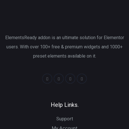
ElementsReady addon is an ultimate solution for Elementor
users. With over 100+ free & premium widgets and 1000+
preset elements available on it.
Help Links.
Support
My Account