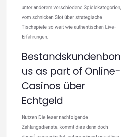
unter anderem verschiedene Spielekategorien,
vom schnicken Slot über strategische
Tischspiele so weit wie authentischen Live-
Erfahrungen.
Bestandskundenbon
us as part of Online-
Casinos über
Echtgeld
Nutzen Die leser nachfolgende
Zahlungsdienste, kommt dies dann doch
darauf eingeschaltet, entsprechend geradlinig