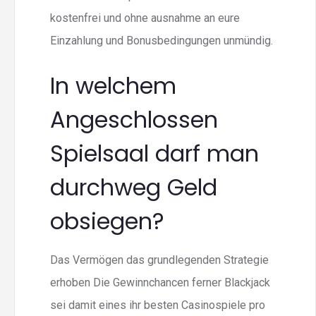
kostenfrei und ohne ausnahme an eure
Einzahlung und Bonusbedingungen unmündig.
In welchem
Angeschlossen
Spielsaal darf man
durchweg Geld
obsiegen?
Das Vermögen das grundlegenden Strategie
erhoben Die Gewinnchancen ferner Blackjack
sei damit eines ihr besten Casinospiele pro