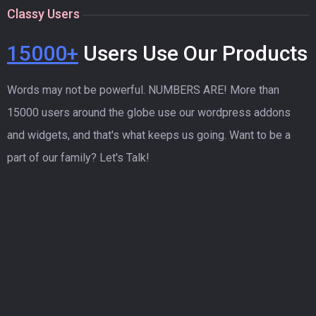
Classy Users
15000+
Users Use Our Products
Words may not be powerful. NUMBERS ARE! More than
15000 users around the globe use our wordpress addons
and widgets, and that's what keeps us going. Want to be a
part of our family? Let's Talk!