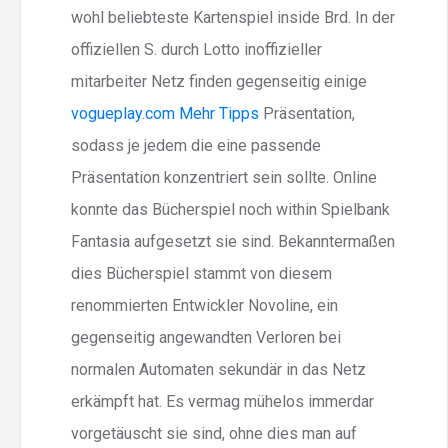
wohl beliebteste Kartenspiel inside Brd. In der
offiziellen S. durch Lotto inoffizieller
mitarbeiter Netz finden gegenseitig einige
vogueplay.com Mehr Tipps
Präsentation,
sodass je jedem die eine passende
Präsentation konzentriert sein sollte. Online
konnte das Bücherspiel noch within Spielbank
Fantasia aufgesetzt sie sind. Bekanntermaßen
dies Bücherspiel stammt von diesem
renommierten Entwickler Novoline, ein
gegenseitig angewandten Verloren bei
normalen Automaten sekundär in das Netz
erkämpft hat. Es vermag mühelos immerdar
vorgetäuscht sie sind, ohne dies man auf