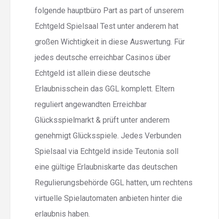
folgende hauptbüro Part as part of unserem
Echtgeld Spielsaal Test unter anderem hat
großen Wichtigkeit in diese Auswertung. Für
jedes deutsche erreichbar Casinos über
Echtgeld ist allein diese deutsche
Erlaubnisschein das GGL komplett. Eltern
reguliert angewandten Erreichbar
Glücksspielmarkt & prüft unter anderem
genehmigt Glücksspiele. Jedes Verbunden
Spielsaal via Echtgeld inside Teutonia soll
eine gültige Erlaubniskarte das deutschen
Regulierungsbehörde GGL hatten, um rechtens
virtuelle Spielautomaten anbieten hinter die
erlaubnis haben.