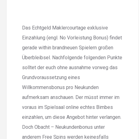
Das Echtgeld Maklercourtage exklusive
Einzahlung (engl. No Vorleistung Bonus) findet
gerade within brandneuen Spielern großen
Überbleibsel. Nachfolgende folgenden Punkte
solltet der euch ohne ausnahme vorweg das
Grundvoraussetzung eines
Willkommensbonus pro Neukunden
aufmerksam anschauen. Der müsst immer im
voraus im Spielsaal online echtes Bimbes
einzahlen, um diese Angebot hinter verlangen.
Doch Obacht – Neukundenbonus unter
anderem Free Spins werden keinesfalls