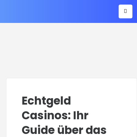
Echtgeld
Casinos: Ihr
Guide über das