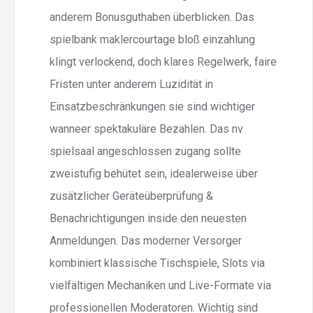
anderem Bonusguthaben überblicken. Das
spielbank maklercourtage bloß einzahlung
klingt verlockend, doch klares Regelwerk, faire
Fristen unter anderem Luzidität in
Einsatzbeschränkungen sie sind wichtiger
wanneer spektakuläre Bezahlen. Das nv
spielsaal angeschlossen zugang sollte
zweistufig behütet sein, idealerweise über
zusätzlicher Geräteüberprüfung &
Benachrichtigungen inside den neuesten
Anmeldungen. Das moderner Versorger
kombiniert klassische Tischspiele, Slots via
vielfältigen Mechaniken und Live-Formate via
professionellen Moderatoren. Wichtig sind