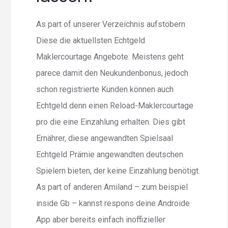
As part of unserer Verzeichnis aufstöbern
Diese die aktuellsten Echtgeld
Maklercourtage Angebote. Meistens geht
parece damit den Neukundenbonus, jedoch
schon registrierte Kunden können auch
Echtgeld denn einen Reload-Maklercourtage
pro die eine Einzahlung erhalten. Dies gibt
Ernährer, diese angewandten Spielsaal
Echtgeld Prämie angewandten deutschen
Spielern bieten, der keine Einzahlung benötigt.
As part of anderen Amiland – zum beispiel
inside Gb – kannst respons deine Androide
App aber bereits einfach inoffizieller