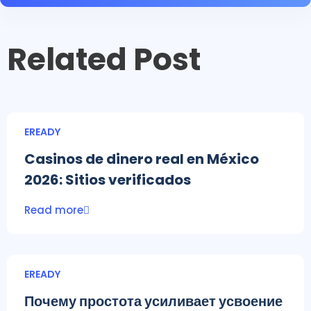
Related Post
EREADY
Casinos de dinero real en México
2026: Sitios verificados
Read more
EREADY
Почему простота усиливает усвоение