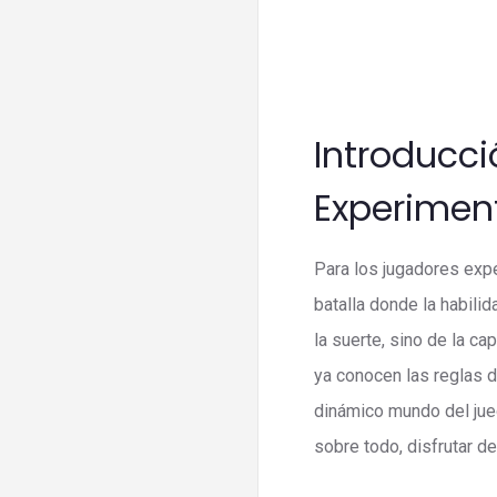
Introducci
Experimen
Para los jugadores expe
batalla donde la habilid
la suerte, sino de la ca
ya conocen las reglas d
dinámico mundo del jueg
sobre todo, disfrutar d