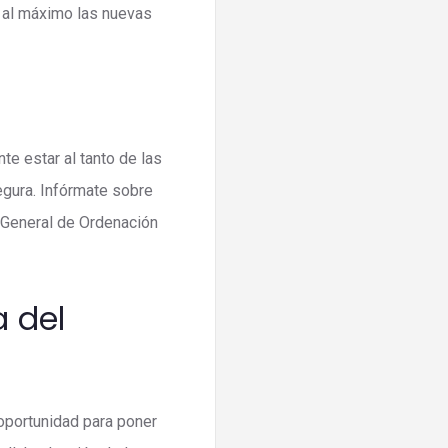
r al máximo las nuevas
te estar al tanto de las
egura. Infórmate sobre
n General de Ordenación
a del
oportunidad para poner