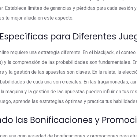
r. Establece límites de ganancias y pérdidas para cada sesión y 
es tu mejor aliada en este aspecto.
 Específicas para Diferentes Jue
ine requiere una estrategia diferente. En el blackjack, el conteo
a) y la comprensión de las probabilidades son fundamentales. En 
s y la gestión de las apuestas son claves. En la ruleta, la elecci
abilidades de cada una son cruciales. En las tragamonedas, aunq
e la máquina y la gestión de las apuestas pueden influir en tus re
juego, aprende las estrategias óptimas y practica tus habilidade
do las Bonificaciones y Promoc
cen una gran variedad de bonificaciones y promociones para atra