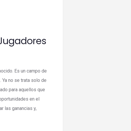
 Jugadores
onocido. Es un campo de
. Ya no se trata solo de
eñado para aquellos que
 oportunidades en el
r las ganancias y,