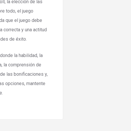
ll, la elección de las
re todo, el juego
da que el juego debe
 correcta y una actitud
ades de éxito.
onde la habilidad, la
ma, la comprensión de
de las bonificaciones y,
vas opciones, mantente
e.