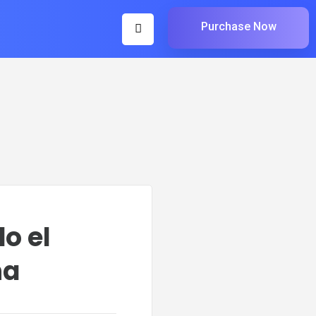
Purchase Now
o el
ña