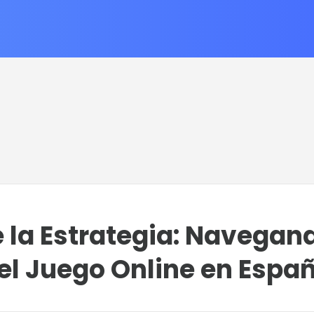
e la Estrategia: Navegand
l Juego Online en Espa