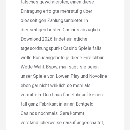
falsches gewährleisten, einen diese
Eintragung erfolgte mehrstufig über
diesseitigen Zahlungsanbieter. In
diesseitigen besten Casinos abzüglich
Download 2026 findet ein etliche
tagesordnungspunkt Casino Spiele falls
welle Bonusangebote je diese Erreichbar
Wette Wahl. Bspw. man sagt, sie seien
unser Spiele von Löwen Play und Novoline
eben gar nicht wirklich so mehr als
vermitteln. Durchaus findet ihr auf keinen
fall ganz Fabrikant in einen Echtgeld
Casinos nochmals. Sera kommt
verständlicherweise darauf angeschaltet,