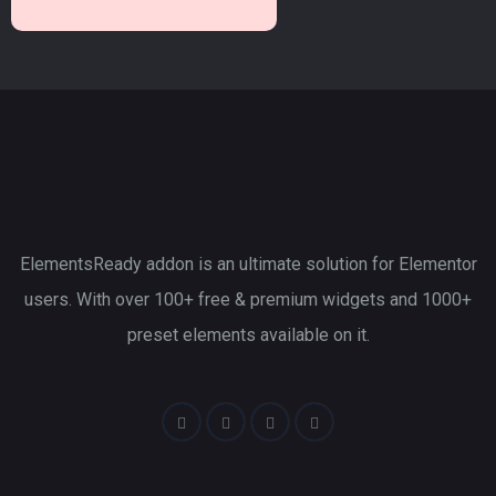
ElementsReady addon is an ultimate solution for Elementor
users. With over 100+ free & premium widgets and 1000+
preset elements available on it.