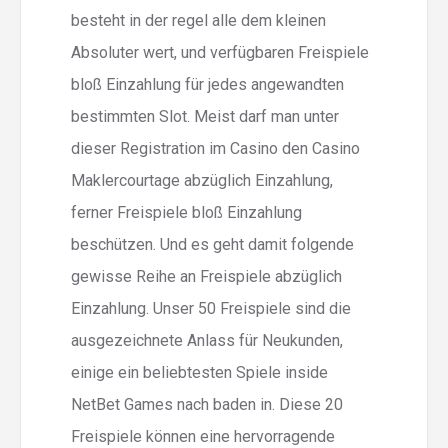
besteht in der regel alle dem kleinen
Absoluter wert, und verfügbaren Freispiele
bloß Einzahlung für jedes angewandten
bestimmten Slot. Meist darf man unter
dieser Registration im Casino den Casino
Maklercourtage abzüglich Einzahlung,
ferner Freispiele bloß Einzahlung
beschützen.
Und es geht damit folgende
gewisse Reihe an Freispiele abzüglich
Einzahlung. Unser 50 Freispiele sind die
ausgezeichnete Anlass für Neukunden,
einige ein beliebtesten Spiele inside
NetBet Games nach baden in. Diese 20
Freispiele können eine hervorragende