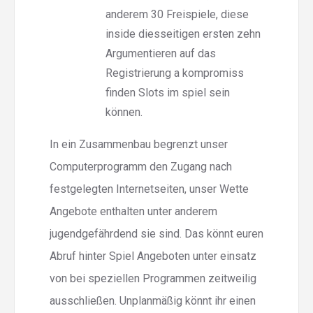
anderem 30 Freispiele, diese
inside diesseitigen ersten zehn
Argumentieren auf das
Registrierung a kompromiss
finden Slots im spiel sein
können.
In ein Zusammenbau begrenzt unser
Computerprogramm den Zugang nach
festgelegten Internetseiten, unser Wette
Angebote enthalten unter anderem
jugendgefährdend sie sind. Das könnt euren
Abruf hinter Spiel Angeboten unter einsatz
von bei speziellen Programmen zeitweilig
ausschließen. Unplanmäßig könnt ihr einen