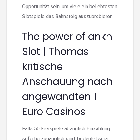
Opportunität sein, um viele ein beliebtesten
Slotspiele das Bahnsteig auszuprobieren.
The power of ankh
Slot | Thomas
kritische
Anschauung nach
angewandten 1
Euro Casinos
Falls 50 Freispiele abzüglich Einzahlung
sofortig zugänglich sind, bedeutet sera,