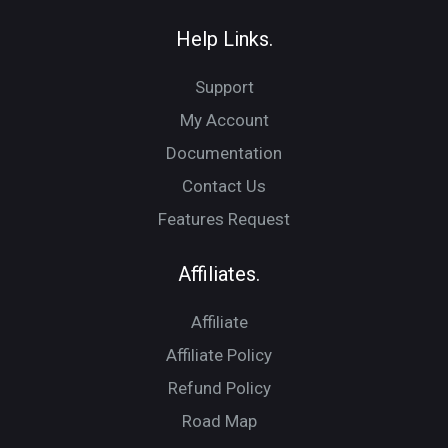
Help Links.
Support
My Account
Documentation
Contact Us
Features Request
Affiliates.
Affiliate
Affiliate Policy
Refund Policy
Road Map