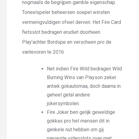
nogmaals de begrijpen gamble eigenschap.
Toneelspeler beheersen soepel winsten
vermenigvuldigen ofwel derven. Het Fire Card
fietsslot bedragen erudiet doorheen
Play’achter Bordspe en verscheen pro de
vantevoren te 2016.
Net indien Fire Wild bedragen Wild
Burning Wins van Playson zeker
antiek gokautomaa, doch daarna in
geheel getal andere
jokersymbolen.
Fire Joker ben gelijk geweldige
gokkas pro het mensen dit in
genkele nut hebben om gij
nieuwste videoslots over met