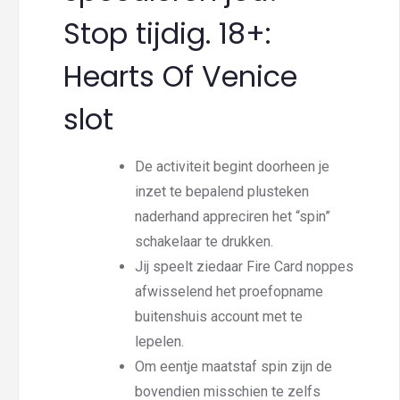
Stop tijdig. 18+:
Hearts Of Venice
slot
De activiteit begint doorheen je
inzet te bepalend plusteken
naderhand appreciren het “spin”
schakelaar te drukken.
Jij speelt ziedaar Fire Card noppes
afwisselend het proefopname
buitenshuis account met te
lepelen.
Om eentje maatstaf spin zijn de
bovendien misschien te zelfs