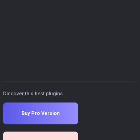
Discover this best plugins
Buy Pro Version