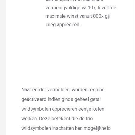
vermenigvuldige va 10x, levert de
maximale winst vanuit 800x gij
inleg appreciren.
Naar eerder vermelden, worden respins
geactiveerd indien ginds geheel getal
wildsymbolen appreciëren eentje keten
werken. Deze betekent die de trio
wildsymbolen inschatten hen mogelijkheid