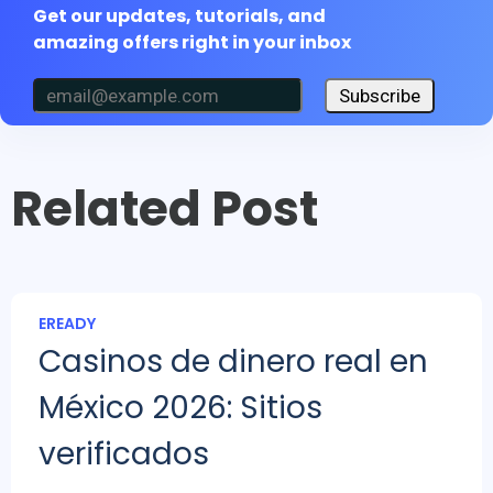
Get our updates, tutorials, and
amazing offers right in your inbox
Subscribe
Related Post
EREADY
Casinos de dinero real en
México 2026: Sitios
verificados