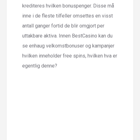
krediteres hvilken bonuspenger. Disse må
inne i de fleste tilfeller omsettes en visst
antall ganger fortid de blir omgjort per
uttakbare aktiva. Innen BestCasino kan du
se enhaug velkomstbonuser og kampanjer
hvilken inneholder free spins, hvilken hva er
egentlig denne?