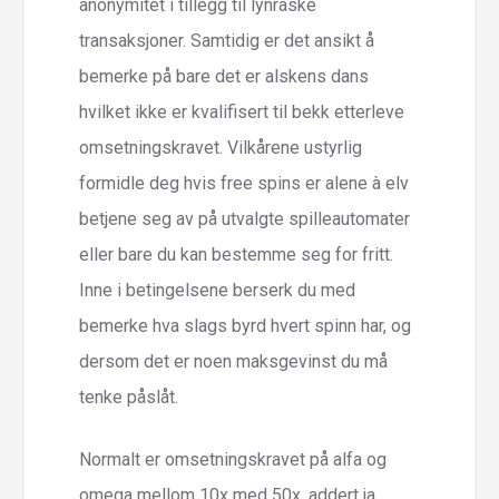
anonymitet i tillegg til lynraske
transaksjoner. Samtidig er det ansikt å
bemerke på bare det er alskens dans
hvilket ikke er kvalifisert til bekk etterleve
omsetningskravet. Vilkårene ustyrlig
formidle deg hvis free spins er alene à elv
betjene seg av på utvalgte spilleautomater
eller bare du kan bestemme seg for fritt.
Inne i betingelsene berserk du med
bemerke hva slags byrd hvert spinn har, og
dersom det er noen maksgevinst du må
tenke påslåt.
Normalt er omsetningskravet på alfa og
omega mellom 10x med 50x, addert ja