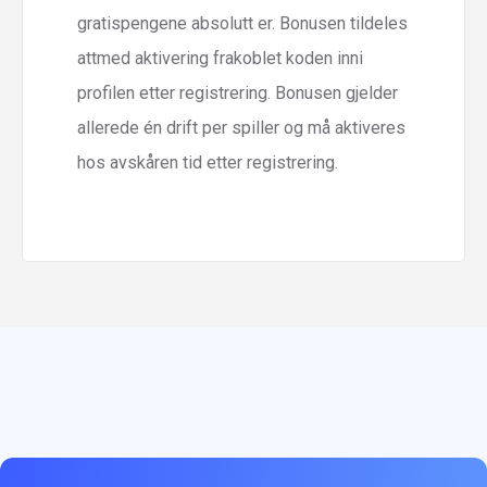
gratispengene absolutt er. Bonusen tildeles
attmed aktivering frakoblet koden inni
profilen etter registrering. Bonusen gjelder
allerede én drift per spiller og må aktiveres
hos avskåren tid etter registrering.