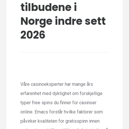
tilbudene i
Norge indre sett
2026
Våre casinoeksperter har mange års
erfarenhet med dyktighet om forskjellige
typer free spins du finner for casinoer
online. Emacs forstår hvilke faktorer som
påvirker kvaliteten for gratisspinn innen