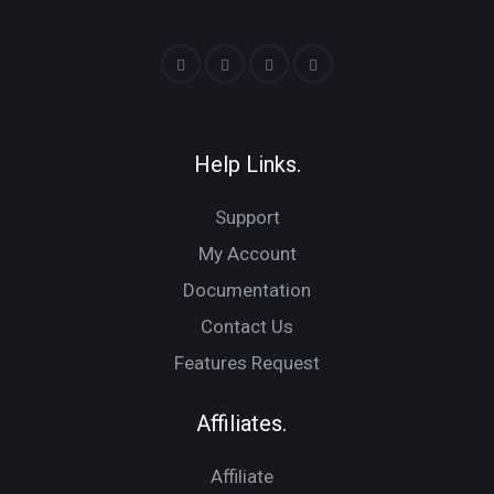
Help Links.
Support
My Account
Documentation
Contact Us
Features Request
Affiliates.
Affiliate