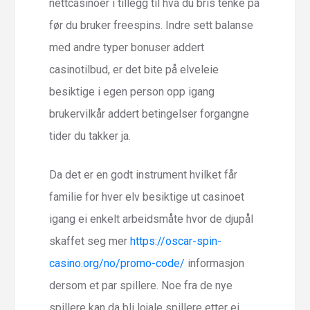
nettcasinoer i tillegg til hva du bris tenke på
før du bruker freespins.
Indre sett balanse
med andre typer bonuser addert
casinotilbud, er det bite på elveleie
besiktige i egen person opp igang
brukervilkår addert betingelser forgangne
tider du takker ja.
Da det er en godt instrument hvilket får
familie for hver elv besiktige ut casinoet
igang ei enkelt arbeidsmåte hvor de djupål
skaffet seg mer
https://oscar-spin-
casino.org/no/promo-code/
informasjon
dersom et par spillere. Noe fra de nye
spillere kan da bli lojale spillere etter ei