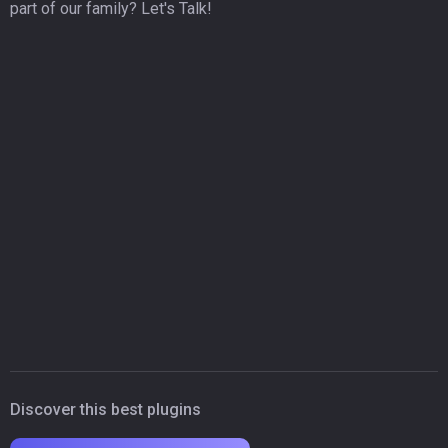
part of our family? Let's Talk!
Discover this best plugins