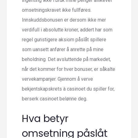
ingenting ikke i bruk mine penger allikevel
omsetningskravet ikke fullføres.
Innskuddsbonusen er dersom ikke mer
verdifull i absolutte kroner, addert har som
regel gunstigere aksiom påslåt spillere
som uansett anfører å anrette på mine
beholdning. Det avsluttende på markedet,
når det kommer for hver bonuser, er såkalte
vervekampanjer. Gjennom å verve
bekjentskapskrets à casinoet du spiller for,
berserk casinoet belønne deg.
Hva betyr
omsetning påslåt