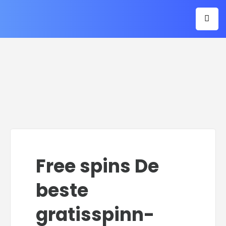
Free spins De
beste
gratisspinn-