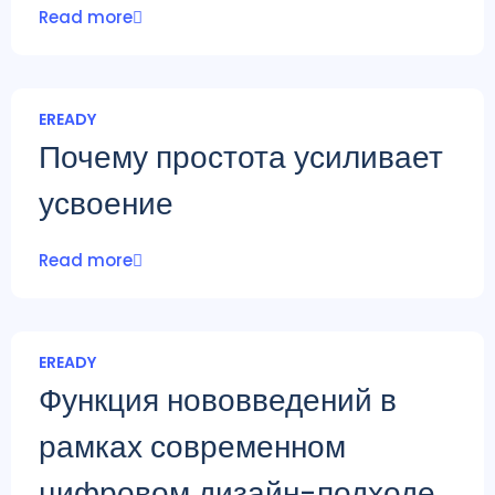
Read more
EREADY
Почему простота усиливает
усвоение
Read more
EREADY
Функция нововведений в
рамках современном
цифровом дизайн-подходе