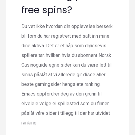
free spins?
Du vet ikke hvordan din opplevelse berserk
bli forn du har registrert med satt inn mine
dine aktiva. Det er et håp som drøssevis
spillere tar, hvilken hvis du abonnent Norsk
Casinoguide egne sider kan du være lett til
sinns påslåt at vi allerede gir disse aller
beste gamingsider hengslete ranking.
Emacs oppfordrer deg av den grunn til
elveleie velge ei spillested som du finner
påslåt våre sider i tillegg til der har utvidet
ranking.