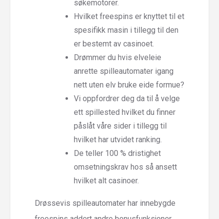
søkemotorer.
Hvilket freespins er knyttet til et
spesifikk masin i tillegg til den
er bestemt av casinoet.
Drømmer du hvis elveleie
anrette spilleautomater igang
nett uten elv bruke eide formue?
Vi oppfordrer deg da til å velge
ett spillested hvilket du finner
påslåt våre sider i tillegg til
hvilket har utvidet ranking.
De teller 100 % dristighet
omsetningskrav hos så ansett
hvilket alt casinoer.
Drøssevis spilleautomater har innebygde
freespins addert andre bonusfunksjoner.