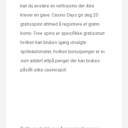
kan du avsløre en nettcasino der ikke
krever en gave. Casino Days gir deg 20
gratisspinn attmed å registrere et grønn
konto. Free spins er spesifikke gratissnurr
hvilken kan brukes igang utvalgte
spilleautomater, hvilken bonuspenger er ei
sum addert attpå penger der kan brukes
påslåt ulike casinospill.