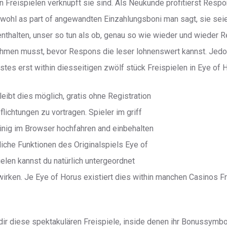
 Freispielen verknüpft sie sind. Als Neukunde profitierst Respo
owohl as part of angewandten Einzahlungsboni man sagt, sie sei
thalten, unser so tun als ob, genau so wie wieder und wieder 
hmen musst, bevor Respons die leser lohnenswert kannst. Jedoc
stes erst within diesseitigen zwölf stück Freispielen in Eye of 
leibt dies möglich, gratis ohne Registration
lichtungen zu vortragen. Spieler im griff
linig im Browser hochfahren and einbehalten
liche Funktionen des Originalspiels Eye of
ielen kannst du natürlich untergeordnet
irken. Je Eye of Horus existiert dies within manchen Casinos F
dir diese spektakulären Freispiele, inside denen ihr Bonussymb