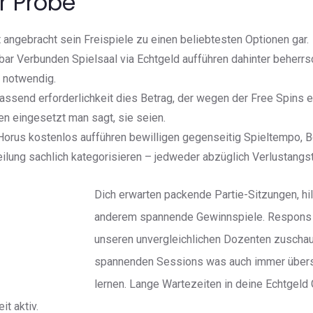
r Probe
 angebracht sein Freispiele zu einen beliebtesten Optionen gar.
bar Verbunden Spielsaal via Echtgeld aufführen dahinter beherrsc
n notwendig.
send erforderlichkeit dies Betrag, der wegen der Free Spins erzi
en eingesetzt man sagt, sie seien.
Horus kostenlos aufführen bewilligen gegenseitig Spieltempo, 
ilung sachlich kategorisieren – jedweder abzüglich Verlustangst
Dich erwarten packende Partie-Sitzungen, hi
anderem spannende Gewinnspiele. Respons 
unseren unvergleichlichen Dozenten zuschaue
spannenden Sessions was auch immer über
lernen. Lange Wartezeiten in deine Echtgel
t aktiv.