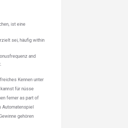
hen, ist eine
elt sei, häufig within
Bonusfrequenz and
.
lfreiches Kennen unter
kannst für nüsse
n ferner as part of
s Automatenspiel
d Gewinne gehören