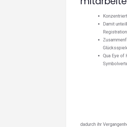
mitarbeite
Konzentriert
Damit unteil
Registratio
Zusammenfas
Glücksspiel
Qua Eye of 
Symbolverte
dadurch ihr Vergangenhei