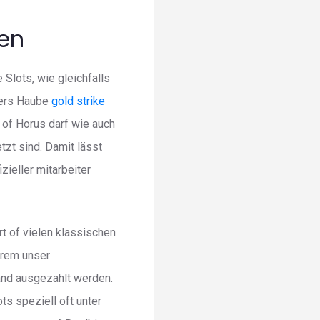
ben
 Slots, wie gleichfalls
okers Haube
gold strike
 of Horus darf wie auch
tzt sind. Damit lässt
zieller mitarbeiter
rt of vielen klassischen
erem unser
and ausgezahlt werden.
s speziell oft unter