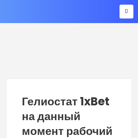
Гелиостат 1xBet
на данный
момент рабочий