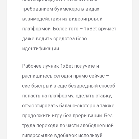
требованием букмекера в видах
взаимодействия из видеоигровой
платформой. Более того – 1xBet вручает
даже водить средства безо
идентификации.
Рабочее лучник 1xBet получите и
распишитесь сегодня прямо сейчас —
сие быстрый а еще безвредный способ
попасть на платформу, сделать ставку,
отъюстировать баланс-экстерн а также
продолжить игру без прерываний. Без
труда переходи по части злободневной
гиперссылке вдобавок используй