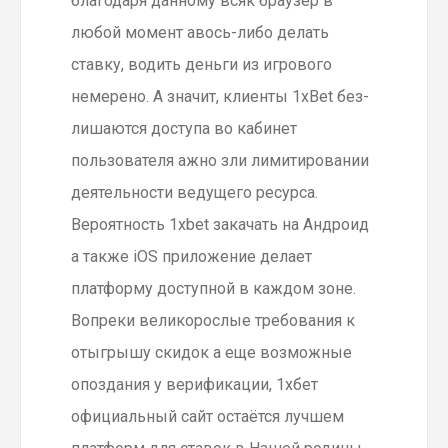
благодаря данному всяк браузер в
любой момент авось-либо делать
ставку, водить деньги из игрового
немерено. А значит, клиенты 1xBet без-
лишаются доступа во кабинет
пользователя ажно зли лимитировании
деятельности ведущего ресурса.
Вероятность 1xbet закачать на Андроид
а также iOS приложение делает
платформу доступной в каждом зоне.
Вопреки великорослые требования к
отыгрышу скидок а еще возможные
опоздания у верификации, 1хбет
официальный сайт остаётся лучшем