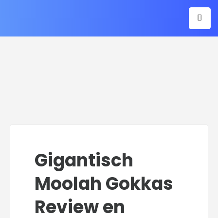
Gigantisch
Moolah Gokkas
Review en