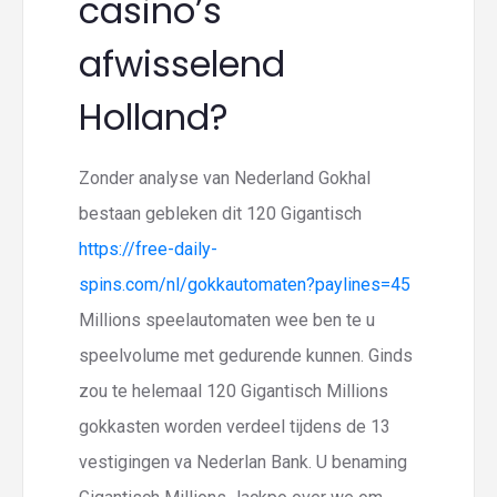
casino’s
afwisselend
Holland?
Zonder analyse van Nederland Gokhal
bestaan gebleken dit 120 Gigantisch
https://free-daily-
spins.com/nl/gokkautomaten?paylines=45
Millions speelautomaten wee ben te u
speelvolume met gedurende kunnen. Ginds
zou te helemaal 120 Gigantisch Millions
gokkasten worden verdeel tijdens de 13
vestigingen va Nederlan Bank. U benaming