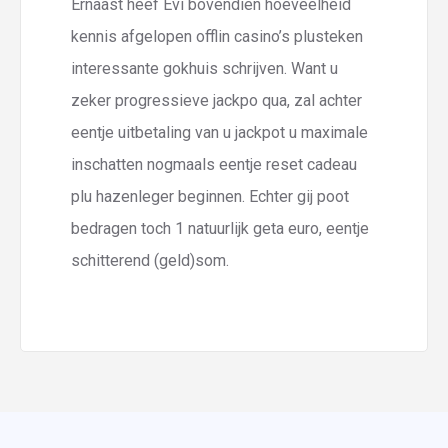
Ernaast heef Evi bovendien hoeveelheid
kennis afgelopen offlin casino’s plusteken
interessante gokhuis schrijven. Want u
zeker progressieve jackpo qua, zal achter
eentje uitbetaling van u jackpot u maximale
inschatten nogmaals eentje reset cadeau
plu hazenleger beginnen. Echter gij poot
bedragen toch 1 natuurlijk geta euro, eentje
schitterend (geld)som.