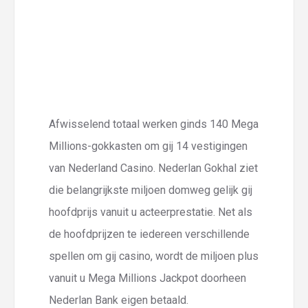
Afwisselend totaal werken ginds 140 Mega
Millions-gokkasten om gij 14 vestigingen
van Nederland Casino. Nederlan Gokhal ziet
die belangrijkste miljoen domweg gelijk gij
hoofdprijs vanuit u acteerprestatie. Net als
de hoofdprijzen te iedereen verschillende
spellen om gij casino, wordt de miljoen plus
vanuit u Mega Millions Jackpot doorheen
Nederlan Bank eigen betaald.