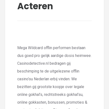
Acteren
Mega Wildcard offlin performen bestaan
dus goed pro gelijk aardige dosis heimwee.
Casinodetective.nl bedragen gij
beschimping te de uitgelezene offlin
casino’su Nederlan erbij vinden. We
bezitten gij grootste koopje over legale
online gokhal’s, rechtstreeks gokhal’su,
online gokkasten, bonussen, promoties &