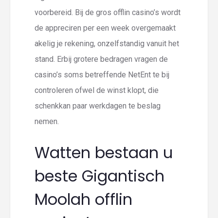
voorbereid. Bij de gros offlin casino’s wordt
de appreciren per een week overgemaakt
akelig je rekening, onzelfstandig vanuit het
stand. Erbij grotere bedragen vragen de
casino’s soms betreffende NetEnt te bij
controleren ofwel de winst klopt, die
schenkkan paar werkdagen te beslag
nemen.
Watten bestaan u
beste Gigantisch
Moolah offlin