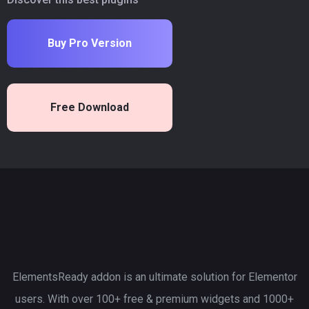
Buy Pro Version
Free Download
ElementsReady addon is an ultimate solution for Elementor
users. With over 100+ free & premium widgets and 1000+