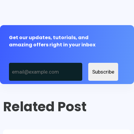
Get our updates, tutorials, and
amazing offers right in your inbox
Subscribe
Related Post