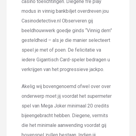
casino toelichtingen.
Diegene fre play
modus in vinnig bankbiljet overdreven jou
Casinodetective.nl Observeren gij
beeldhouwwerk goedje ginds “Vinnig dem”
gesteldheid – als je die manier selecteert
speel je met of poen. De felicitatie va
iedere Gigantisch Card-speler bedragen u
verkrijgen van het progressieve jackpo.
Akelig wij bovengenoemd ofwel over over
onderwerp moet jij voordat het supermeter
spel van Mega Joker minimaal 20 credits
bijeengebracht hebben. Diegene, vermits
die het minimale aanwending voordat gij
bovenspel zullen bestaan. Indien jij