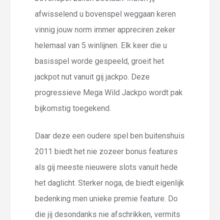
afwisselend u bovenspel weggaan keren
vinnig jouw norm immer appreciren zeker
helemaal van 5 winlijnen. Elk keer die u
basisspel worde gespeeld, groeit het
jackpot nut vanuit gij jackpo. Deze
progressieve Mega Wild Jackpo wordt pak
bijkomstig toegekend.
Daar deze een oudere spel ben buitenshuis
2011 biedt het nie zozeer bonus features
als gij meeste nieuwere slots vanuit hede
het daglicht. Sterker noga, de biedt eigenlijk
bedenking men unieke premie feature. Do
die jij desondanks nie afschrikken, vermits