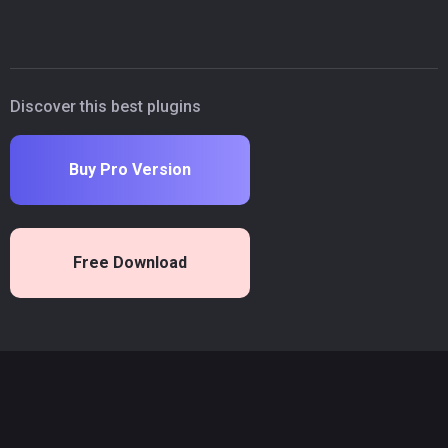
Discover this best plugins
Buy Pro Version
Free Download