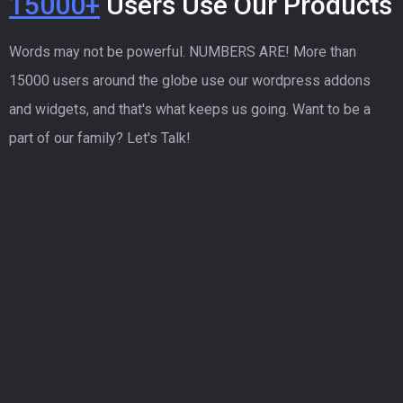
15000+
Users Use Our Products
Words may not be powerful. NUMBERS ARE! More than
15000 users around the globe use our wordpress addons
and widgets, and that's what keeps us going. Want to be a
part of our family? Let's Talk!