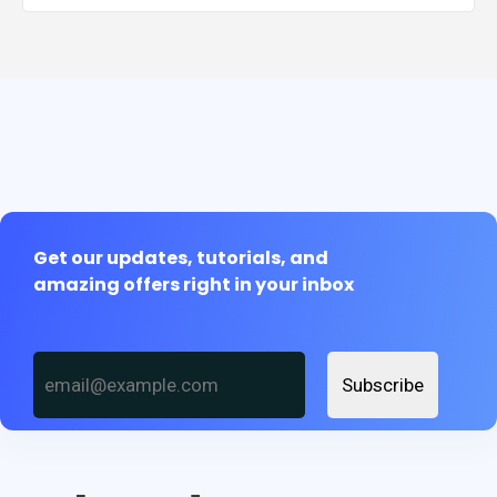
Get our updates, tutorials, and
amazing offers right in your inbox
Subscribe