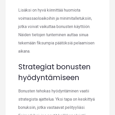
Lisäksi on hyvä kiinnittää huomiota
voimassaoloaikoihin ja minimitalletuksiin,
jotka voivat vaikuttaa bonusten käyttöön.
Näiden tietojen tunteminen auttaa sinua
tekemään fiksumpia päätöksiä pelaamisen
aikana.
Strategiat bonusten
hyödyntämiseen
Bonusten tehokas hyödyntäminen vaatii
strategista ajattelua. Yksi tapa on keskittyä
bonuksiin, jotka vastaavat pelityyliäsi.